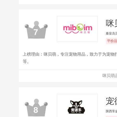
咪
7
秦皇岛
平价
上榜理由：咪贝萌，专注宠物用品，致力于为宠物
等。
咪贝萌
宠
8
陕西常