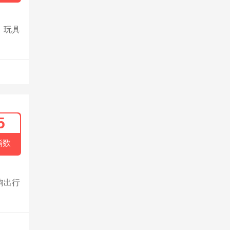
，玩具
5
指数
狗出行