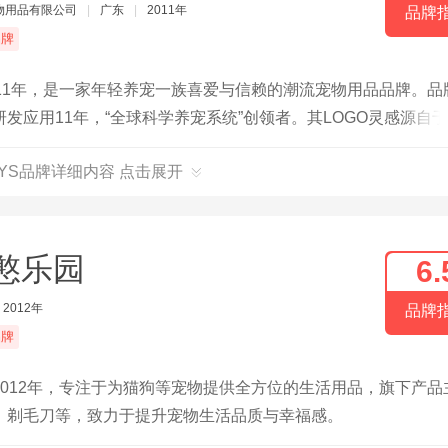
物用品有限公司
|
广东
|
2011年
品牌
品牌
11年，是一家年轻养宠一族喜爱与信赖的潮流宠物用品品牌。品
应用11年，“全球科学养宠系统”创领者。其LOGO灵感源自
宠物天性开启之匙，搭建宠物和主人之间的沟通桥梁，打造有趣
OYS品牌详细内容 点击展开
憨乐园
6.
2012年
品牌
品牌
012年，专注于为猫狗等宠物提供全方位的生活用品，旗下产品
、剃毛刀等，致力于提升宠物生活品质与幸福感。