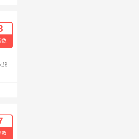
8
指数
衣服
7
指数