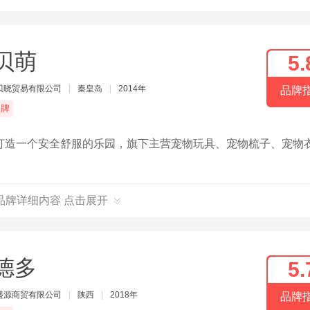
贝萌
5.
贝晓贸易有限公司
|
秦皇岛
|
2014年
品牌
品牌
打造一个安全舒服的乐园，旗下主营宠物玩具、宠物梳子、宠物
品牌详细内容 点击展开
德多
5.
盛源商贸有限公司
|
陕西
|
2018年
品牌