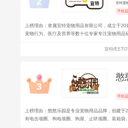
2
宜特宠
平价
上榜理由：隶属宜特宠物用品有限公司，成立于20
宠物行为、医疗及营养等数十位专家专注宠物用品研发
最爱的骨头更象形钥匙，蕴含着宜特的使命为顺应
宜特/EET
宠生活。
憨
3
|
|
平价
上榜理由：憨憨乐园是专业宠物用品品牌，创建于2
有电击项圈、狗电项圈、狗屋、止吠项圈、装箱袋