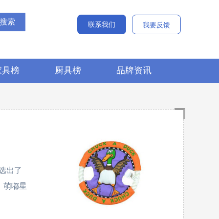
联系我们
我要反馈
家具榜
厨具榜
品牌资讯
选出了
、萌嘟星
。