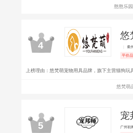
憨憨乐园
悠
4
|
衢
平价
上榜理由：悠梵萌宠物用具品牌，旗下主营猫狗玩
悠梵萌
宠
5
广州初