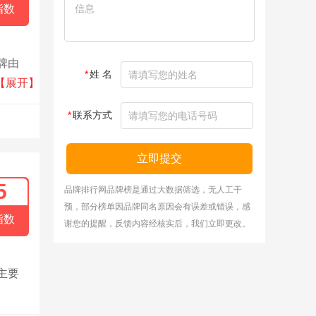
指数
牌由
*
姓 名
于狗狗
【展开】
快乐养
*
联系方式
立即提交
5
品牌排行网品牌榜是通过大数据筛选，无人工干
预，部分榜单因品牌同名原因会有误差或错误，感
指数
谢您的提醒，反馈内容经核实后，我们立即更改。
主要