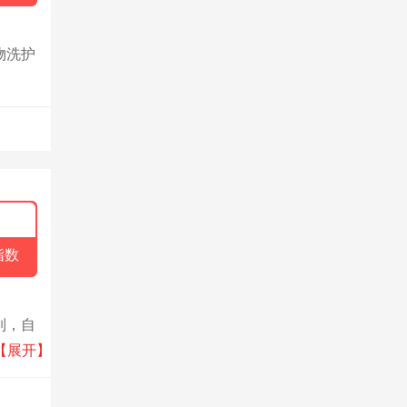
物洗护
指数
列，自
更多
【展开】