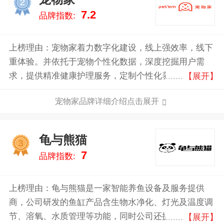
2
7.2
品牌指数:
上榜理由：宠物家着力数字化建设，线上强效率，线下
重体验。并依托于宠物个性化数据，深度挖掘用户需
求，提供精准健康护理服务，定制个性化养宠解决方
【展开】
案，是率先实现“千宠千面”的数字化企业，满足宠爸妈
宠物家品牌详细介绍点击展开
对于精细化科学养宠的追求，并深入影响用户心智，为
品牌伙伴在产品研发及市场投入过程中提供精准赋能。
龟与熊猫
3
7
品牌指数:
上榜理由：龟与熊猫是一家智能养鱼设备及服务提供
商，公司研发的鱼缸产品含生物水净化、灯光及温度调
节、溶氧、水质管理等功能，同时公司还提供鱼缸清
【展开】