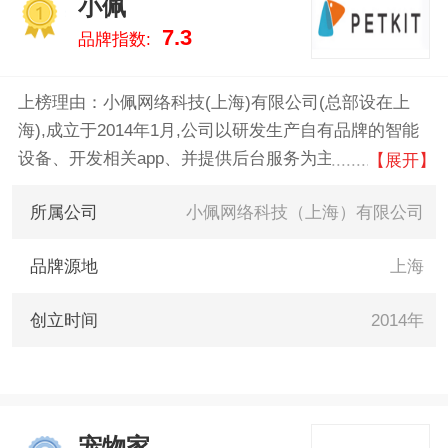
小佩
致力于用最真实的数据告诉您宠
1
7.3
品牌指数:
物服务什么牌子好，供您参考。
上榜理由：小佩网络科技(上海)有限公司(总部设在上
海),成立于2014年1月,公司以研发生产自有品牌的智能
设备、开发相关app、并提供后台服务为主业。公司产
【展开】
品设计以用户体验为优先，由设计师主导。员工主要是
所属公司
小佩网络科技（上海）有限公司
设计师、研发工程师,氛围轻松。我们都热爱宠物,决心
以自己的聪明才智,把“移动互联网”、“可穿戴设备”“专家
品牌源地
上海
系统”,“大数据”这些高科技的东西,带进宠物市场,彻底改
变宠物世界。
创立时间
2014年
宠物家