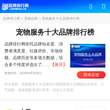
品牌排行榜
>
宠物品牌
>
宠物服务十大品牌排行榜
宠物服务十大品牌排行榜
品牌排行网依托品牌知名度、消
费者满意度、社媒评价、市场份
额、品牌历史等多项大数据，综
合多个纬度评选出了2026年宠物
【展开】
服务十大品牌排行榜，其中前十
更新时间：2026年06月09日
榜单反馈
名为：小佩、宠物家/pet'em、龟
排名规则：宠物服务十大品牌排行榜根据每个品牌的综合评价、人
与熊猫、八公叔叔、有宠、宠儿
气指数、搜索指数等进行排序，排名公正客观。
宠物/PETIN、派多格、袖
虎/TYGRIN、圣宠宠
物/FAVORPETS、宠邦师 。我们