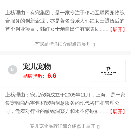
上榜理由：有宠集团，是一家专注于移动互联网宠物综
合服务的创新企业，亦是著名音乐人韩红女士退伍后的
首个创业项目，韩红女士亲自出任有宠集团联合创始人
【展开】
兼执行董事。有宠业务涉及宠物在线社区(APP)、宠物
有宠品牌详细介绍点击展开
线下服务、宠物电商、宠物影视、宠物智能设备和宠物
游戏等领域。
宠儿宠物
6
6.6
品牌指数:
上榜理由：宠儿宠物成立于2005年11月，上海。是一家
集宠物商品零售和宠物创意服务的现代咨询和管理公
司，凭着对行业的敏锐洞察力和永不停歇的创业精神，
【展开】
成为中国宠物市场最具影响力的宠物服务商之一。
宠儿宠物品牌详细介绍点击展开