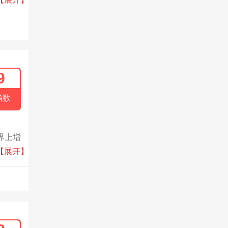
9
指数
界上增
的制造
【展开】