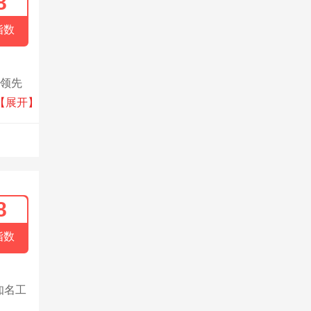
8
指数
件领先
。其业
【展开】
8
指数
知名工