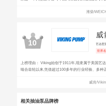
潍柴/WEI
威肯
10
艺达思
世界
上榜理由： Viking始创于1911年,现隶属于美
啮合齿轮以来,凭借超过100多年的行业经验、多
案和世界一流的服务。
威肯/Vi
相关抽油泵品牌榜