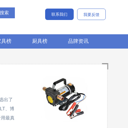
联系我们
我要反馈
家具榜
厨具榜
品牌资讯
选出了
ALT、博
力于用最真