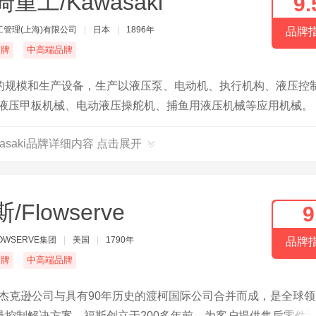
重工/Kawasaki
9.
工管理(上海)有限公司
|
日本
|
1896年
品牌
名牌
中高端品牌
的规模和生产设备，生产以液压泵、电动机、执行机构、液压控
、液压甲板机械、电动液压操舵机、捕鱼用液压机械等应用机械。
asaki品牌详细内容 点击展开
/Flowserve
9
OWSERVE集团
|
美国
|
1790年
品牌
名牌
中高端品牌
拜伦·杰克逊公司与具有90年历史的渡柯国际公司合并而成，是全球
控制解决方案，福斯创立于200多年前，为客户提供售后零件