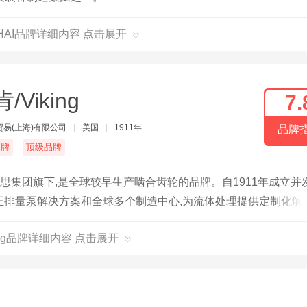
CHAI品牌详细内容 点击展开
/Viking
7.
贸易(上海)有限公司
|
美国
|
1911年
品牌
名牌
顶级品牌
国艺达思集团旗下,是全球较早生产啮合齿轮的品牌。自1911年成立并
种正排量泵解决方案和全球多个制造中心,为流体处理提供定制化解
king品牌详细内容 点击展开