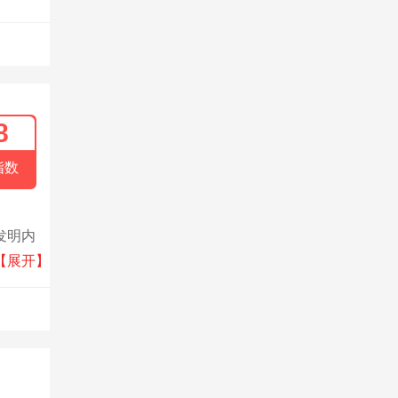
8
指数
发明内
决方
【展开】