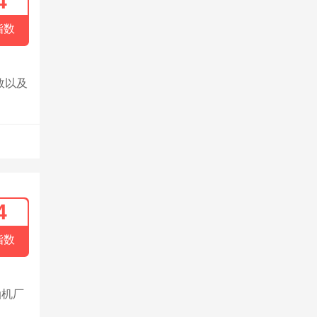
4
指数
效以及
4
指数
油机厂