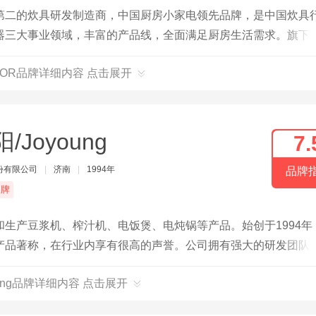
第二的炊具研发制造商，中国厨房小家电领先品牌，是中国炊具
器三大事业领域，丰富的产品线，全面满足厨房生活需求。旗下
苏泊尔股份有限公司于2004年上市，但目前属于法国SEB集团
POR品牌详细内容 点击展开
/Joyoung
7.
份有限公司
|
济南
|
1994年
品牌
品牌
生产豆浆机、榨汁机、电饭煲、电炖锅等产品。始创于1994年
产品著称，在行业内享有很高的声誉。公司拥有强大的研发团队
计时尚、实用且具有高性能，深受消费者喜爱。
oung品牌详细内容 点击展开