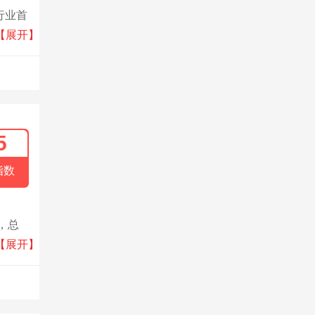
行业首
生产的
【展开】
。
5
指数
，总
，持续
【展开】