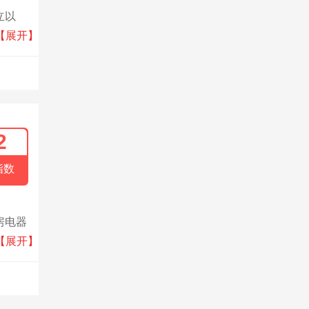
立以
居、智
【展开】
2
指数
房电器
及全
【展开】
023