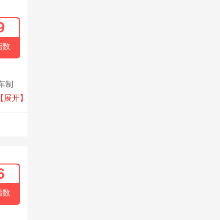
9
指数
车制
品，
【展开】
6
指数