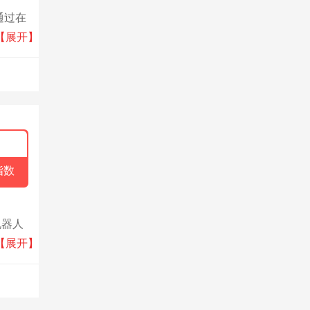
通过在
保健、
【展开】
指数
机器人
升全
【展开】