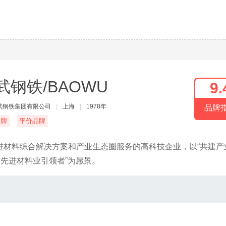
武钢铁/BAOWU
9.
武钢铁集团有限公司
|
上海
|
1978年
品牌
名牌
平价品牌
进材料综合解决方案和产业生态圈服务的高科技企业，以“共建产
及先进材料业引领者”为愿景。