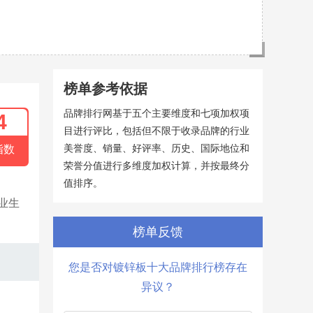
榜单参考依据
品牌排行网基于五个主要维度和七项加权项
4
目进行评比，包括但不限于收录品牌的行业
美誉度、销量、好评率、历史、国际地位和
指数
荣誉分值进行多维度加权计算，并按最终分
值排序。
业生
榜单反馈
您是否对镀锌板十大品牌排行榜存在
异议？