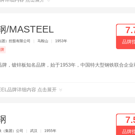
钢/MASTEEL
7.
集团）控股有限公司
|
马鞍山
|
1953年
品牌
品牌
牌，镀锌板知名品牌，始于1953年，中国特大型钢铁联合企业
TEEL品牌详细内容 点击展开
钢
7.
铁（集团）公司
|
武汉
|
1955年
品牌