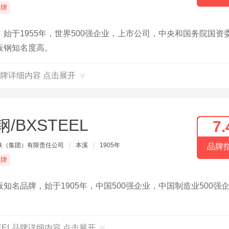
品牌
始于1955年，世界500强企业，上市公司，中央和国务院国资
板钢知名度高。
牌详细内容 点击展开
钢/BXSTEEL
7.
铁（集团）有限责任公司
|
本溪
|
1905年
品牌
品牌
名品牌，始于1905年，中国500强企业，中国制造业500强
TEEL品牌详细内容 点击展开