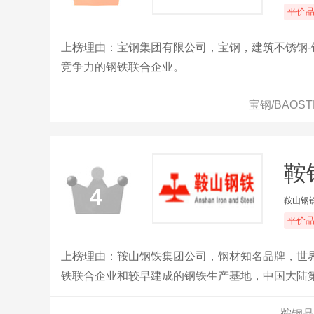
平价
上榜理由：宝钢集团有限公司，宝钢，建筑不锈钢-
竞争力的钢铁联合企业。
宝钢/BAOS
鞍
4
鞍山钢
平价
上榜理由：鞍山钢铁集团公司，钢材知名品牌，世界
铁联合企业和较早建成的钢铁生产基地，中国大陆
鞍钢品