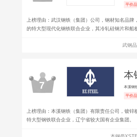
平价
上榜理由：武汉钢铁（集团）公司，钢材知名品牌，
的特大型现代化钢铁联合企业，其冷轧硅钢片和船
武钢品
本
7
本溪钢
平价
上榜理由：本溪钢铁（集团）有限责任公司，镀锌板知
特大型钢铁联合企业，辽宁省较大国有企业集团。
本钢/BXS