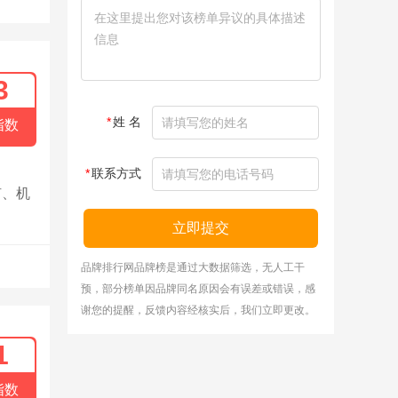
3
*
姓 名
指数
*
联系方式
矿、机
立即提交
品牌排行网品牌榜是通过大数据筛选，无人工干
预，部分榜单因品牌同名原因会有误差或错误，感
谢您的提醒，反馈内容经核实后，我们立即更改。
1
指数