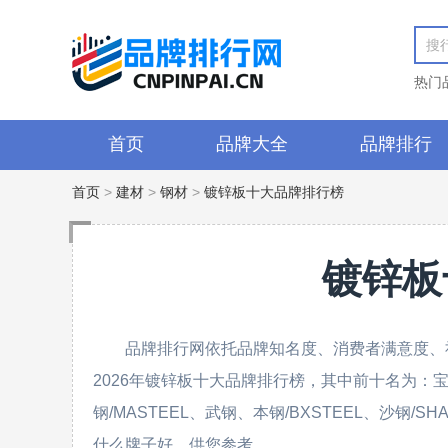
热门
首页
品牌大全
品牌排行
首页
>
建材
>
钢材
>
镀锌板十大品牌排行榜
镀锌板
品牌排行网依托品牌知名度、消费者满意度、
2026年镀锌板十大品牌排行榜，其中前十名为：宝武钢
钢/MASTEEL、武钢、本钢/BXSTEEL、沙钢/
什么牌子好，供您参考。