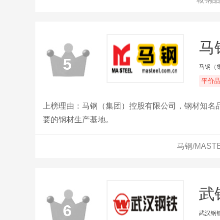
马
5
马钢（
平价
上榜理由：马钢（集团）控股有限公司，钢材知名品
要的钢材生产基地。
马钢/MAS
武
6
武汉钢