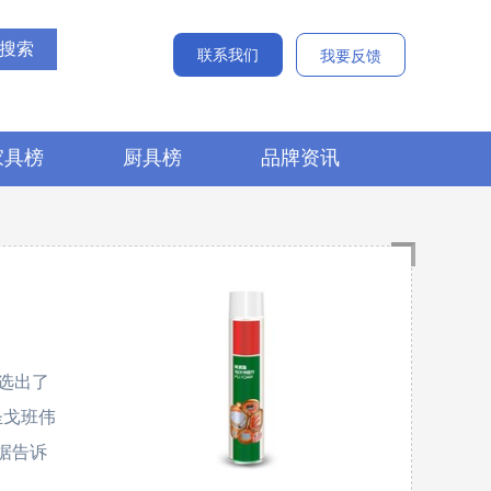
联系我们
我要反馈
家具榜
厨具榜
品牌资讯
选出了
、圣戈班伟
数据告诉