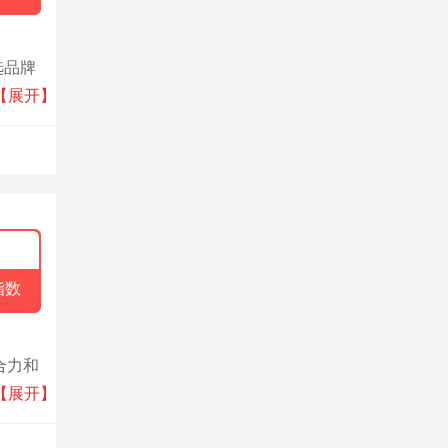
选品牌
跨国集
【展开】
指数
合力和
筑工程
【展开】