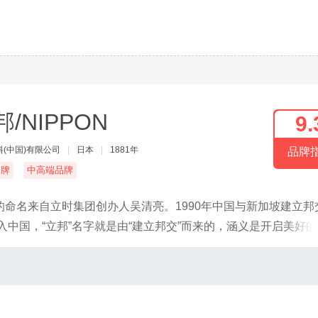
邦/NIPPON
9.
(中国)有限公司
|
日本
|
1881年
品牌
名牌
中高端品牌
命名来自立时集团创办人吴清亮。1990年中国与新加坡建立邦
入中国，“立邦”名字就是由“建立邦交”而来的，涵义是开启美好
发展以及中国改革开放20多年经济与社会的飞跃成长，成长茁壮