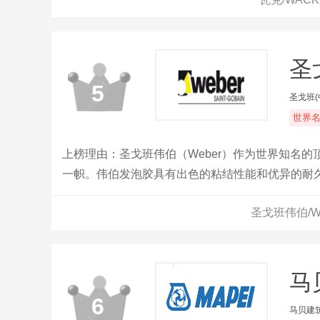
圣
5
圣戈班
世界
上榜理由：圣戈班伟伯（Weber）作为世界知名
一帜。伟伯发泡胶具有出色的粘结性能和优异的耐
圣戈班伟伯/W
马贝
6
马贝建