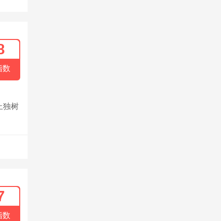
8
指数
上独树
7
指数