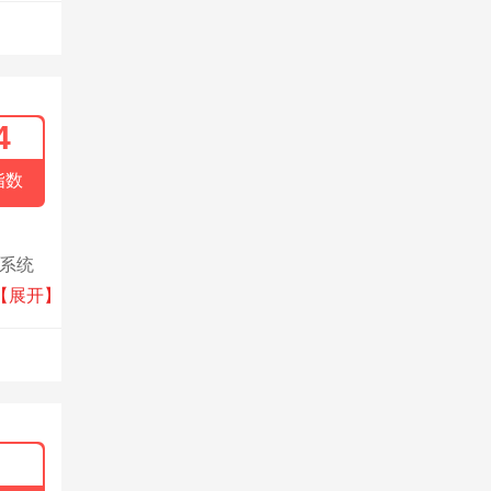
4
指数
水系统
务为核
【展开】
种砂