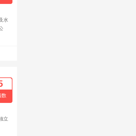
及水
公
5
指数
独立