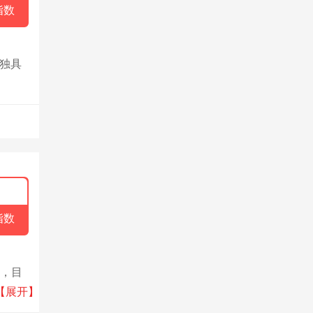
指数
独具
指数
购，目
获广大
【展开】