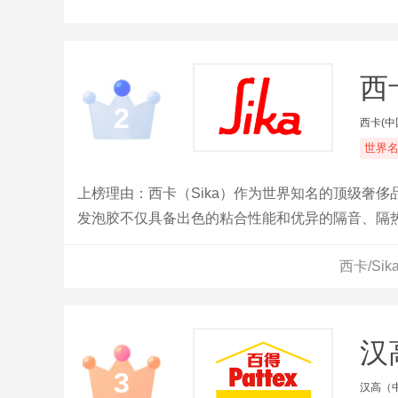
西卡
2
西卡(中
世界
上榜理由：西卡（Sika）作为世界知名的顶级奢
发泡胶不仅具备出色的粘合性能和优异的隔音、隔
异表现。
西卡/Si
汉高
3
汉高（