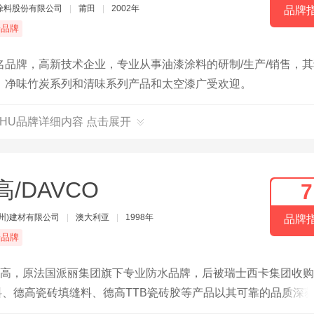
涂料股份有限公司
|
莆田
|
2002年
品牌
端品牌
品牌，高新技术企业，专业从事油漆涂料的研制/生产/销售，其
、净味竹炭系列和清味系列产品和太空漆广受欢迎。
SHU品牌详细内容 点击展开
高/DAVCO
7
州)建材有限公司
|
澳大利亚
|
1998年
品牌
端品牌
德高，原法国派丽集团旗下专业防水品牌，后被瑞士西卡集团收
料、德高瓷砖填缝料、德高TTB瓷砖胶等产品以其可靠的品质深