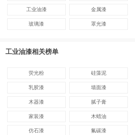
工业油漆
金属漆
玻璃漆
罩光漆
工业油漆相关榜单
荧光粉
硅藻泥
乳胶漆
墙面漆
木器漆
腻子膏
家装漆
木蜡油
仿石漆
氟碳漆