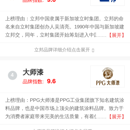
品牌指数:
上榜理由：立邦中国隶属于新加坡立时集团。立邦的命
名来自立时集团创办人吴清亮。1990年中国与新加坡建
立邦交，同年，立时集团开始筹划进入中国，1992年正
【展开】
式进入中国，“立邦”名字就是由“建立邦交”而来的，涵
立邦品牌详细介绍点击展开
义是开启美好的中国与立邦的友谊。立邦，见证了中国
涂料工业的蓬勃发展以及中国改革开放20多年经济与社
会的飞跃成长，成长茁壮至中国涂料行业的著名品牌。
大师漆
4
9.6
品牌指数:
上榜理由：PPG大师漆是PPG工业集团旗下知名建筑涂
料品牌，也是中国市场上顶尖的建筑涂料品牌。致力于
为消费者家庭带来完美的生活质量，有着优良的品质和
【展开】
高性价比的产品，是众多消费者心中的首选品牌。