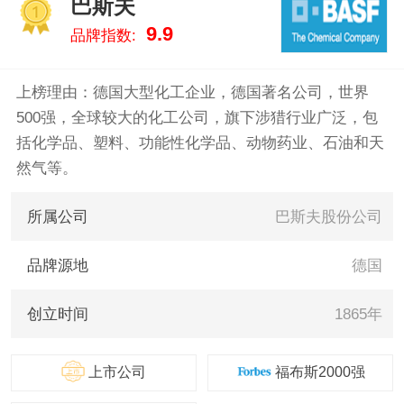
巴斯夫
漆/Tikkurila、海虹老人/HEMPEL
1
9.9
品牌指数:
。我们致力于用最真实的数据告
诉您工业油漆什么牌子好，供您
参考。
上榜理由：德国大型化工企业，德国著名公司，世界
500强，全球较大的化工公司，旗下涉猎行业广泛，包
括化学品、塑料、功能性化学品、动物药业、石油和天
然气等。
所属公司
巴斯夫股份公司
品牌源地
德国
创立时间
1865年
上市公司
福布斯2000强