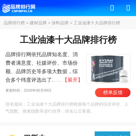
品牌排行榜
>
建材品牌
>
涂料品牌
>
工业油漆十大品牌排行榜
工业油漆十大品牌排行榜
品牌排行网依托品牌知名度、消
费者满意度、社媒评价、市场份
额、品牌历史等多项大数据，综
合多个纬度评选出了2026年工业
【展开】
油漆十大品牌排行榜，其中前十
更新时间：2026年06月09日
榜单反馈
名为：巴斯夫/BASF、宣
排名规则：工业油漆十大品牌排行榜根据每个品牌的综合评价、人
伟/SherwinWilliams、立
气指数、搜索指数等进行排序，排名公正客观。
邦/NIPPON、大师漆/PPG、阿克
苏诺贝尔、佐敦/JOTUN、西
卡/Sika、多乐士/DULUX、芬琳