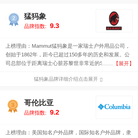
猛犸象
2
9.3
品牌指数:
上榜理由：Mammut猛犸象是一家瑞士户外用品公司，
创始于1862年，距今已超过150多年的历史和发展。公
司总部位于距离瑞士心脏苏黎世非常近的Seon。
【展开】
Mammut猛犸象是登山运动和户外装备的最大制造商之
猛犸象品牌详细介绍点击展开
一，拥有高山攀登，攀岩，滑雪，越野跑，远足徒步5
个系列。
哥伦比亚
3
9.2
品牌指数:
上榜理由：美国知名户外品牌，国际知名户外品牌，隶