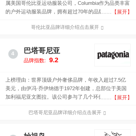
属美国哥伦比亚运动服装公司，Columbia作为品类丰富
的户外运动服装品牌，拥有超过70年的品牌经验，旗下
【展开】
主营产品有卫衣、鞋袜、防晒衣、羽绒服、冲锋衣等多
哥伦比亚品牌详细介绍点击展开
种产品。
巴塔哥尼亚
4
9.2
品牌指数:
上榜理由：世界顶级户外奢侈品牌，年收入超过7.5亿
美元，由伊冯·乔伊纳德于1972年创建，总部位于美国
加利福尼亚文图拉。该公司参与了几个环保运动，具有
【展开】
社会责任心。 巴塔哥亚将其1%的销售额或者10%的利
巴塔哥尼亚品牌详细介绍点击展开
润，捐献给环保组织，并共同创建了"1% For the
Planet"的商业联盟。