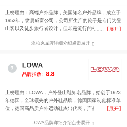
上榜理由：高端户外品牌，美国知名户外品牌，成立于
1952年，隶属威富公司，公司所生产的靴子是专门为登
山客以及徒步旅行者设计，但却是流行的主要元素之
【展开】
一，在纽约市、纽泽西以及康乃迪克州等地区受到非裔
添柏岚品牌详细介绍点击展开
美国人、西印地安人和拉丁年轻人的欢迎。除此之外，
添柏岚公司也制作生产手表、皮具、眼镜和其他商品。
LOWA
9
8.8
品牌指数:
上榜理由：LOWA，户外登山鞋知名品牌，始创于1923
年德国，全球领先的户外鞋品牌，德国国家制鞋标准单
位，德国高品质户外运动鞋杰出代表，产品以其卓越的
【展开】
舒适性及耐用性著称于世。
LOWA品牌详细介绍点击展开