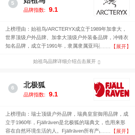
始祖鸟
5
9.1
品牌指数:
上榜理由：始祖鸟/ARCTERYX成立于1989年加拿大，
世界顶级户外品牌、加拿大顶级户外装备品牌，冲锋衣
知名品牌，成立于1991年，隶属隶属亚玛芬体育集团，
【展开】
目前虽然有部分附属产品的生产移至了纽西兰、越南和
始祖鸟品牌详细介绍点击展开
中国等地，Arc’teryx的产品线涉及有户外服装、背包和
攀登护具。
北极狐
6
9.1
品牌指数:
上榜理由：瑞士顶级户外品牌，瑞典皇室御用品牌，成
立于1960年，Fjällräven是北极狐的瑞典文，也用来形
容在自然环境生活的人。Fjällräven所有产品的设计均
【展开】