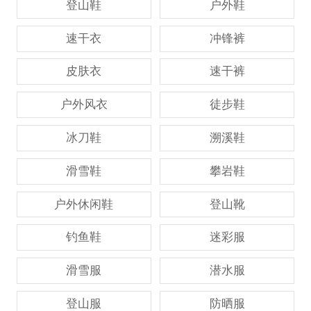
登山鞋
户外鞋
速干衣
冲锋裤
皮肤衣
速干裤
户外风衣
徒步鞋
冰刀鞋
溯溪鞋
滑雪鞋
攀岩鞋
户外休闲鞋
登山靴
钓鱼鞋
迷彩服
滑雪服
潜水服
登山服
防晒服