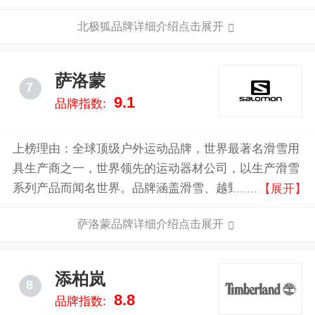
是实用为出发点，技能为导向，也造就了Fjällräven谦
北极狐品牌详细介绍点击展开
逊简约的独特设计风格。公司相继收购了德国高端户外
鞋品牌HANWAG（悍威）,瑞典顶级炉具灯具品牌
Primus、以及美国高端户外装备品牌Brunton四个世界
萨洛蒙
7
著名的高端户外品牌。1983年，公司股票在瑞典证券交
9.1
品牌指数:
易所上市交易。
上榜理由：全球顶级户外运动品牌，世界最著名滑雪用
具生产商之一，世界领先的运动器材公司，以生产滑雪
系列产品而闻名世界。品牌涵盖滑雪、越野跑、徒步和
【展开】
登山等多个领域。Salomon的产品以其创新设计、卓越
萨洛蒙品牌详细介绍点击展开
性能和耐用性深受全球户外爱好者的喜爱。
添柏岚
8
8.8
品牌指数: