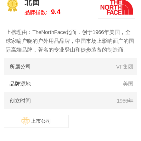
北面
狐/FJALLRAVEN、萨洛
1
9.4
品牌指数:
蒙/Salomon、添柏
岚/Timberland、LOWA、狼
爪/JACK WOLFSKIN 。我们致力
上榜理由：TheNorthFace北面，创于1966年美国，全
于用最真实的数据告诉您户外鞋
球家喻户晓的户外用品品牌，中国市场上影响面广的国
服什么牌子好，供您参考。
际高端品牌，著名的专业登山和徒步装备的制造商。
所属公司
VF集团
品牌源地
美国
创立时间
1966年
上市公司