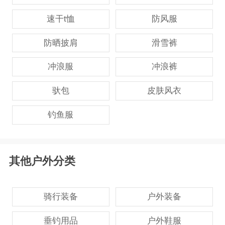
速干t恤
防风服
防晒披肩
滑雪裤
冲浪服
冲浪裤
驮包
皮肤风衣
钓鱼服
其他户外分类
骑行装备
户外装备
垂钓用品
户外鞋服