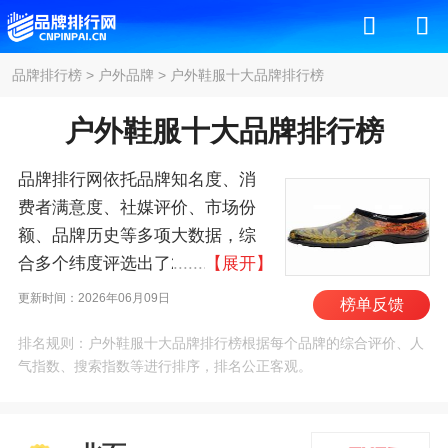
品牌排行榜
>
户外品牌
>
户外鞋服十大品牌排行榜
户外鞋服十大品牌排行榜
品牌排行网依托品牌知名度、消
费者满意度、社媒评价、市场份
额、品牌历史等多项大数据，综
合多个纬度评选出了2026年户外
【展开】
鞋服十大品牌排行榜，其中前十
更新时间：2026年06月09日
榜单反馈
名为：北面/THE NORTH FACE、
排名规则：户外鞋服十大品牌排行榜根据每个品牌的综合评价、人
猛犸象/MAMMUT、哥伦比
气指数、搜索指数等进行排序，排名公正客观。
亚/Columbia、巴塔哥尼
亚/Patagonia、始祖
鸟/ARCTERYX、北极