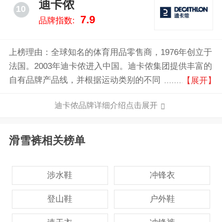
迪卡侬
10
7.9
品牌指数:
上榜理由：全球知名的体育用品零售商，1976年创立于
法国。2003年迪卡侬进入中国。迪卡侬集团提供丰富的
自有品牌产品线，并根据运动类别的不同，目前拥有超
【展开】
过21个激情品牌，满足60种以上运动所需。从初学者到
迪卡侬品牌详细介绍点击展开
专业运动爱好者，迪卡侬都能提供运动服饰、装备以及
各种创意类运动产品，其全产业链掌控的模式让其产品
具有较高的性价比。
滑雪裤相关榜单
涉水鞋
冲锋衣
登山鞋
户外鞋