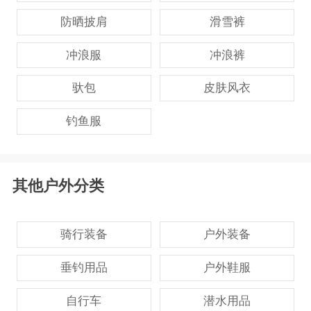
防晒披肩
滑雪裤
冲浪服
冲浪裤
驮包
皮肤风衣
钓鱼服
其他户外分类
骑行装备
户外装备
垂钓用品
户外鞋服
自行车
潜水用品