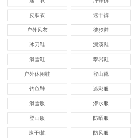
速干衣
冲锋裤
皮肤衣
速干裤
户外风衣
徒步鞋
冰刀鞋
溯溪鞋
滑雪鞋
攀岩鞋
户外休闲鞋
登山靴
钓鱼鞋
迷彩服
滑雪服
潜水服
登山服
防晒服
速干t恤
防风服