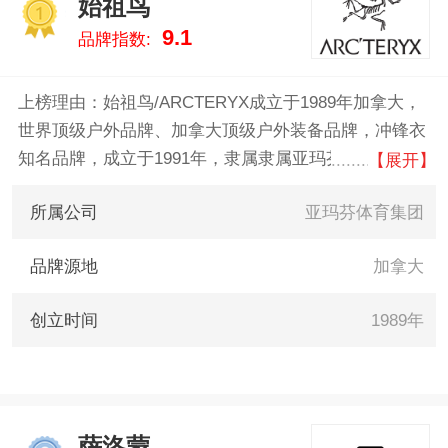
始祖鸟
特/DESCENTE、狼爪/JACK
1
9.1
品牌指数:
WOLFSKIN、迪卡侬/Decathlon
。我们致力于用最真实的数据告
诉您滑雪裤什么牌子好，供您参
上榜理由：始祖鸟/ARCTERYX成立于1989年加拿大，
考。
世界顶级户外品牌、加拿大顶级户外装备品牌，冲锋衣
知名品牌，成立于1991年，隶属隶属亚玛芬体育集团，
【展开】
目前虽然有部分附属产品的生产移至了纽西兰、越南和
所属公司
亚玛芬体育集团
中国等地，Arc’teryx的产品线涉及有户外服装、背包和
攀登护具。
品牌源地
加拿大
创立时间
1989年
萨洛蒙