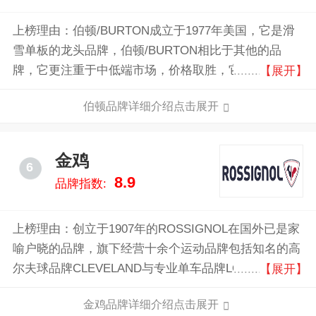
上榜理由：伯顿/BURTON成立于1977年美国，它是滑
雪单板的龙头品牌，伯顿/BURTON相比于其他的品
牌，它更注重于中低端市场，价格取胜，它的滑雪手套
【展开】
以透气性高、速干性强及保暖闻名，即使在寒冷的天气
伯顿品牌详细介绍点击展开
也能保持手套的干爽温暖。
金鸡
6
8.9
品牌指数:
上榜理由：创立于1907年的ROSSIGNOL在国外已是家
喻户晓的品牌，旗下经营十余个运动品牌包括知名的高
尔夫球品牌CLEVELAND与专业单车品牌LOOK，并排
【展开】
花式轮鞋RISPORT，和网球与球拍等。ROSSIGNOL也
金鸡品牌详细介绍点击展开
是一个冬季运动装备的王国,确切地说它是滑行运动的