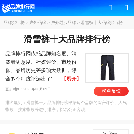
品牌排行榜
>
户外品牌
>
户外鞋服品牌
>
滑雪裤十大品牌排行榜
滑雪裤十大品牌排行榜
品牌排行网依托品牌知名度、消
费者满意度、社媒评价、市场份
额、品牌历史等多项大数据，综
合多个纬度评选出了2026年滑雪
【展开】
裤十大品牌排行榜，其中前十名
更新时间：2026年06月09日
榜单反馈
为：始祖鸟/ARCTERYX、萨洛
排名规则：滑雪裤十大品牌排行榜根据每个品牌的综合评价、人气
蒙/Salomon、哥伦比
指数、搜索指数等进行排序，排名公正客观。
亚/Columbia、北面/THE NORTH
FACE、伯顿/BURTON、金
鸡/Rossignol、Spyder、迪桑