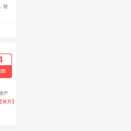
，较
4
指数
牌产
顺辉瓷
【展开】
大理
术指标