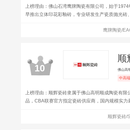
上榜理由：佛山石湾鹰牌陶瓷有限公司，始于197
早推出立体印花彩釉砖，专业研发生产瓷质抛光砖
鹰牌陶瓷/E
顺
10
佛山高
中高
上榜理由：顺辉瓷砖隶属于佛山高明顺成陶瓷有限
品，CBA联赛官方指定瓷砖供应商，国内规模实
砖拥有占地面积逾4000亩的三大现代化生产基地
顺辉瓷砖/
石瓷砖、釉面砖、现代仿古砖等多品类产品品质卓
均优于国家标准及欧洲标准。