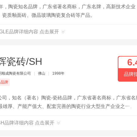
4年，陶瓷知名品牌，广东省著名商标，广东名牌，高新技术企业
、瓷质釉面砖、微晶玻璃陶瓷复合砖等产品。
AGLE品牌详细内容 点击展开
辉瓷砖/SH
6.
明顺成陶瓷有限公司
|
佛山
|
1998年
品牌
端品牌
公司，知名（著名）陶瓷-瓷砖品牌，广东省著名商标，广东省名
力最雄厚、产能产值大、配套完善的陶瓷行业大型生产企业之一。
，产品品类丰富、规格齐全，涵盖岩板、薄板、质感砖、瓷抛砖、
SH品牌详细内容 点击展开
越，在尺寸偏差、吸水率、破坏强度、耐磨性、耐污性等主要技