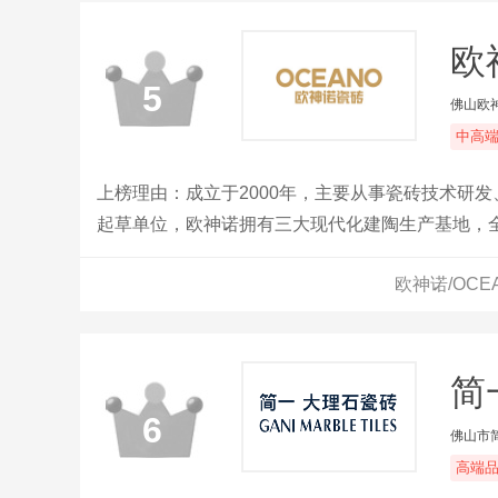
欧
5
佛山欧
中高
上榜理由：成立于2000年，主要从事瓷砖技术研
起草单位，欧神诺拥有三大现代化建陶生产基地，全
线下体验服务中心。
欧神诺/OC
简
6
佛山市
高端