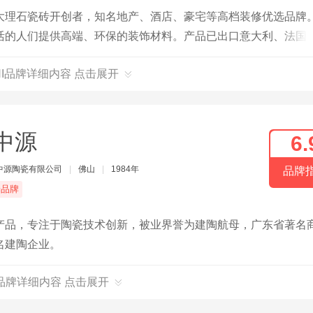
大理石瓷砖开创者，知名地产、酒店、豪宅等高档装修优选品牌
活的人们提供高端、环保的装饰材料。产品已出口意大利、法国等
个高端家庭，在中国已有300多家授权专卖店，并被广泛应用于
NI品牌详细内容 点击展开
绿城地产、银泰地产等各类大型高端项目。
中源
6.
中源陶瓷有限公司
|
佛山
|
1984年
品牌
端品牌
产品，专注于陶瓷技术创新，被业界誉为建陶航母，广东省著名
名建陶企业。
品牌详细内容 点击展开