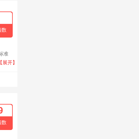
指数
标准
0家
【展开】
9
指数