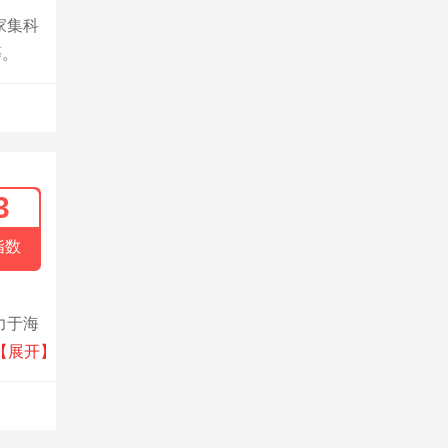
家集科
等。
3
指数
力于海
、澳
【展开】