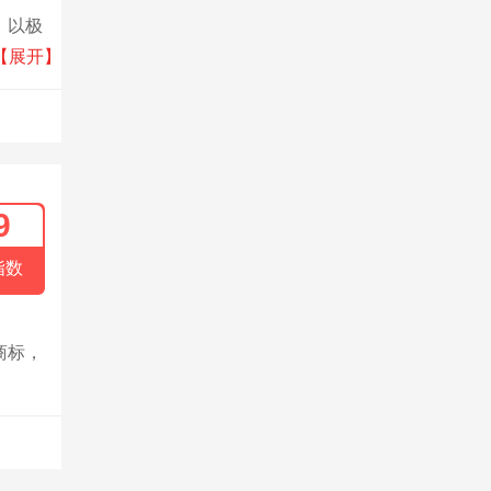
。以极
60多
【展开】
希尔顿
9
指数
商标，