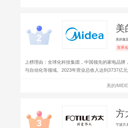
美
2
美的集
世界
上榜理由：全球化科技集团，中国领先的家电品牌，
与自动化等领域。2023年营业总收入达到3737
球用户的生活品质。
美的/MI
方太
3
宁波方