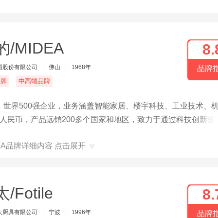
的/MIDEA
8.
团股份有限公司
|
佛山
|
1968年
品牌
名牌
中高端品牌
世界500强企业，业务涵盖智能家居、楼宇科技、工业技术、
亿元人民币，产品远销200多个国家和地区，致力于通过科技创新提
DEA品牌详细内容 点击展开
/Fotile
8.
太厨具有限公司
|
宁波
|
1996年
品牌