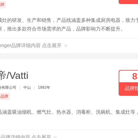
品牌
成灶的研发、生产和销售，产品线涵盖多种集成厨房电器，致力
新，推出多款符合市场需求的产品，品牌影响力不断提升。
senger品牌详细内容 点击展开
/Vatti
8
份有限公司
|
中山
|
1992年
品牌
端品牌
品涵盖吸油烟机、燃气灶、热水器、消毒柜、洗碗机、集成灶等
。
tti品牌详细内容 点击展开