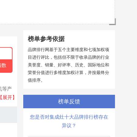
榜单参考依据
品牌排行网基于五个主要维度和七项加权项
目进行评比，包括但不限于收录品牌的行业
美誉度、销量、好评率、历史、国际地位和
指数
荣誉分值进行多维度加权计算，并按最终分
值排序。
机等产
电市场
【展开】
榜单反馈
您是否对集成灶十大品牌排行榜存在
异议？