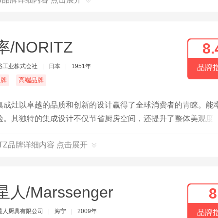
元，同比增长6%，在全球拥有广泛的研发、制造和销售网络。
/NORITZ
8.
浴工业株式会社
|
日本
|
1951年
品牌
名牌
高端品牌
，其集成灶以卓越的品质和创新的设计赢得了全球消费者的青睐。能
验。其独特的集成设计不仅节省厨房空间，还提升了整体美观度
松愉快。
ITZ品牌详细内容 点击展开
人/Marssenger
8
星人厨具有限公司
|
海宁
|
2009年
品牌