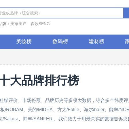
品牌：
美家美户
森歌SENG
美妆榜
数码榜
建材榜
十大品牌排行榜
社媒评价、市场份额、品牌历史等多项大数据，综合多个纬度评
AM、美的/MIDEA、方太/Fotile、海尔/haier、能率/NOR
ive、樱花/Sakura、帅丰/SANFER 。我们致力于用最真实的数据告诉