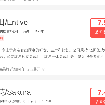
/Entive
7.
田电器有限公司
|
绍兴
|
1991年
品牌
品牌
，专注于高端智能厨电的研发、生产和销售。公司秉持“亿田集成
产品，涵盖蒸烤独立集成灶、蒸烤一体集成灶等，满足消费者多样
tive品牌详细内容 点击展开
/Sakura
7.
厨(中国)股份有限公司
|
台湾
|
1978年
品牌