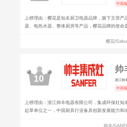
中高
上榜理由：樱花是知名厨卫电器品牌，旗下主营产
器、电热水器、整体厨房等产品，樱花品牌的使命
的品质、时尚的设计和完善的售后服务在市场上享
樱花/Sak
帅
10
浙江帅
中高
上榜理由：浙江帅丰电器有限公司，集成环保灶知
起草单位之一，中国厨具行业备具创新发展能力和
帅丰/SAN