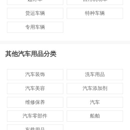
货运车辆
特种车辆
专用车辆
其他汽车用品分类
汽车装饰
洗车用品
汽车美容
汽车添加剂
维修保养
汽车
汽车零部件
船舶
车载用品