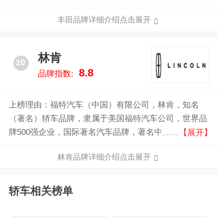
丰田品牌详细介绍点击展开
林肯
10
8.8
品牌指数:
上榜理由：福特汽车（中国）有限公司，林肯，知名
（著名）轿车品牌，隶属于美国福特汽车公司，世界品
牌500强企业，国际著名汽车品牌，著名中高端轿车品
【展开】
牌，《财富》全球较大五百家公司之一，世界超级跨国
林肯品牌详细介绍点击展开
公司，世界较大的汽车企业之一。
轿车相关榜单