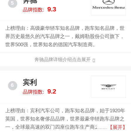
奔驰
5
梅赛德斯-奔驰命名的汽车，是高质量、高性能的汽车
9.3
品牌指数:
产品最完美的代表。除了高档豪华汽车外，奔驰公司还
是世界上最著名的大客车和重型载重汽车的生产厂家。
梅赛德斯-奔驰为戴姆勒集团（Daimler AG)旗下公司。
上榜理由：高级豪华轿车知名品牌，跑车知名品牌，世
界历史最悠久的汽车品牌之一，戴姆勒股份公司旗下，
世界500强，世界知名的德国汽车制造商。
奔驰品牌详细介绍点击展开
宾利
6
9.2
品牌指数:
上榜理由：宾利汽车公司，跑车知名品牌，始于1920年
英国，世界知名奢侈品品牌，世界最豪华轿跑车品牌之
一，全球最高速的双门四座位跑车生产商之一，1998年
【展开】