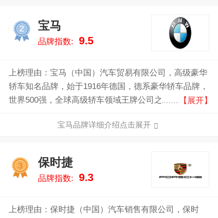
宝马
2
9.5
品牌指数:
上榜理由：宝马（中国）汽车贸易有限公司，高级豪华
轿车知名品牌，始于1916年德国，德系豪华轿车品牌，
世界500强，全球高级轿车领域王牌公司之一，享誉全
【展开】
球的高级轿车、飞机引擎、越野车和摩托车的生产商。
宝马品牌详细介绍点击展开
保时捷
3
9.3
品牌指数:
上榜理由：保时捷（中国）汽车销售有限公司，保时