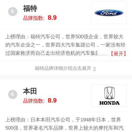
福特
5
8.9
品牌指数:
上榜理由：福特汽车公司，世界500强企业，世界较大
的汽车企业之一，世界四大汽车集团公司，一家没有经
过国家救济而自己走出经济危机的汽车集团，全球较大
【展开】
的汽车租赁公司，全球较大的专业汽车金融公司。
福特品牌详细介绍点击展开
本田
6
8.9
品牌指数:
上榜理由：日本本田汽车公司，于1948年日本，世界
500强，世界著名汽车品牌，世界上较大的摩托车和汽