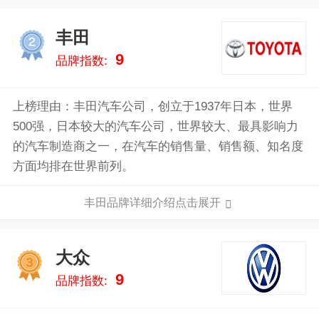
丰田
2
9
品牌指数:
上榜理由：丰田汽车公司，创立于1937年日本，世界
500强，日本较大的汽车公司，世界较大、最具影响力
的汽车制造商之一，在汽车的销售量、销售额、知名度
方面均排在世界前列。
丰田品牌详细介绍点击展开
大众
3
9
品牌指数: