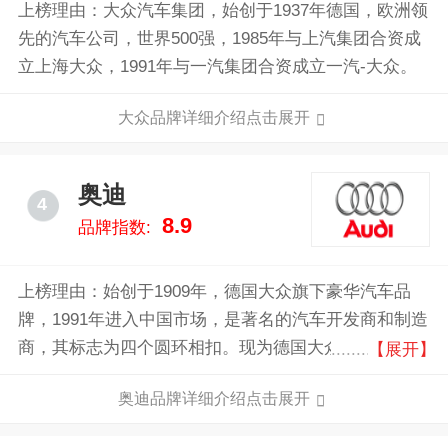
上榜理由：大众汽车集团，始创于1937年德国，欧洲领
先的汽车公司，世界500强，1985年与上汽集团合资成
立上海大众，1991年与一汽集团合资成立一汽-大众。
大众品牌详细介绍点击展开
奥迪
4
8.9
品牌指数:
上榜理由：始创于1909年，德国大众旗下豪华汽车品
牌，1991年进入中国市场，是著名的汽车开发商和制造
商，其标志为四个圆环相扣。现为德国大众汽车公司的
【展开】
子公司，总部设在德国的英戈尔施塔特！
奥迪品牌详细介绍点击展开