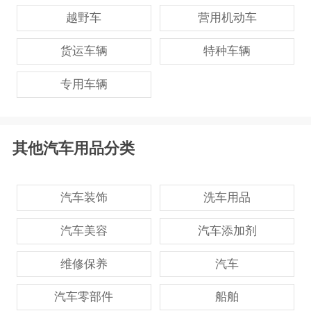
越野车
营用机动车
货运车辆
特种车辆
专用车辆
其他汽车用品分类
汽车装饰
洗车用品
汽车美容
汽车添加剂
维修保养
汽车
汽车零部件
船舶