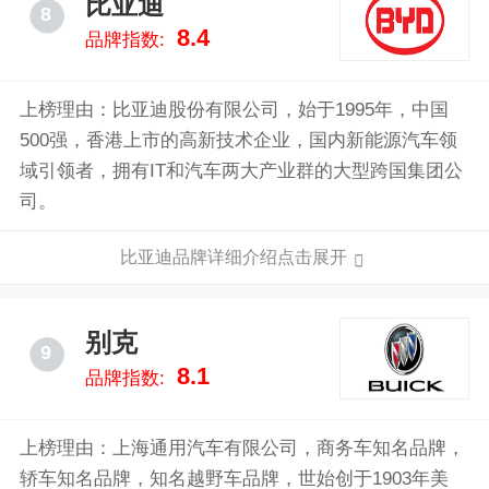
比亚迪
8
8.4
品牌指数:
上榜理由：比亚迪股份有限公司，始于1995年，中国
500强，香港上市的高新技术企业，国内新能源汽车领
域引领者，拥有IT和汽车两大产业群的大型跨国集团公
司。
比亚迪品牌详细介绍点击展开
别克
9
8.1
品牌指数:
上榜理由：上海通用汽车有限公司，商务车知名品牌，
轿车知名品牌，知名越野车品牌，世始创于1903年美