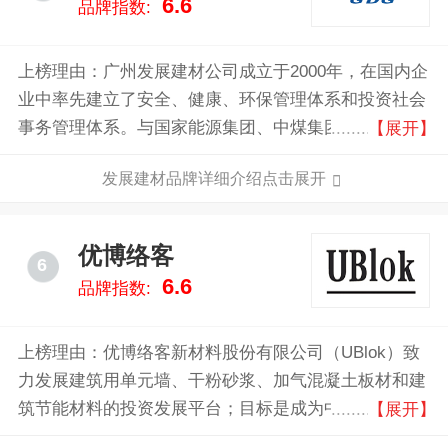
6.6
品牌指数:
上榜理由：广州发展建材公司成立于2000年，在国内企
业中率先建立了安全、健康、环保管理体系和投资社会
事务管理体系。与国家能源集团、中煤集团、 晋能控
【展开】
股集团、中国石油、中国石化、中海油等国内知名企业
发展建材品牌详细介绍点击展开
建立了长期合作关系 ，为公司的持续发展奠定良好基
础。
优博络客
6
6.6
品牌指数:
上榜理由：优博络客新材料股份有限公司（UBlok）致
力发展建筑用单元墙、干粉砂浆、加气混凝土板材和建
筑节能材料的投资发展平台；目标是成为中国规模大、
【展开】
技术先进、产品品质优、盈利能力强、国内外品牌影响