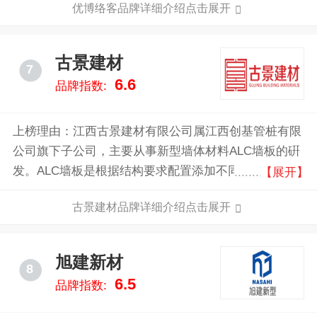
优博络客品牌详细介绍点击展开
力广的高端标杆企业和绿色装配式建筑墙体材料供应
商，将“UBlok”打造为国际一流品牌。
古景建材
7
6.6
品牌指数:
上榜理由：江西古景建材有限公司属江西创基管桩有限
公司旗下子公司，主要从事新型墙体材料ALC墙板的硏
发。ALC墙板是根据结构要求配置添加不同数量经防腐
【展开】
处理的钢筋网片的一种轻质多孔新型的绿色环保建筑材
古景建材品牌详细介绍点击展开
料。
旭建新材
8
6.5
品牌指数: