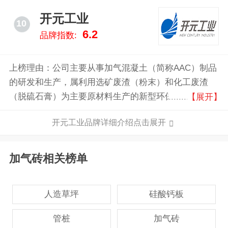
开元工业
10
6.2
品牌指数:
上榜理由：公司主要从事加气混凝土（简称AAC）制品
的研发和生产，属利用选矿废渣（粉末）和化工废渣
（脱硫石膏）为主要原材料生产的新型环保节能建材，
【展开】
具有轻质、隔热、耐火、保温、隔音、承载、抗震和无
开元工业品牌详细介绍点击展开
放射性等优点，是目前主流的新型绿色建筑墙体材料产
品。。
加气砖相关榜单
人造草坪
硅酸钙板
管桩
加气砖