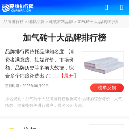
品牌排行榜
>
建材品牌
>
建筑材料品牌
>
加气砖十大品牌排行榜
加气砖十大品牌排行榜
品牌排行网依托品牌知名度、消
费者满意度、社媒评价、市场份
额、品牌历史等多项大数据，综
合多个纬度评选出了2026年加气
【展开】
砖十大品牌排行榜，其中前十名
更新时间：2026年06月09日
榜单反馈
为：杭加、华泰建材、金隅加
排名规则：加气砖十大品牌排行榜根据每个品牌的综合评价、人气
气、汇能新材料、发展建
指数、搜索指数等进行排序，排名公正客观。
材/GDG、优博络客/UBlok、古景
建材、旭建新材、索纳
塔/SONT、开元工业 。我们致力