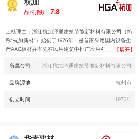
杭加
于用最真实的数据告诉您加气砖
1
7.8
品牌指数:
什么牌子好，供您参考。
上榜理由：浙江杭加泽通建筑节能新材料有限公司（简
称“杭加新材”）始创于1976年，是首家采用国内设备生
产AAC板材并率先在民用建筑中推广应用AAC板材的企
【展开】
业。公司主营项目包括高品质的AAC制品（板材、砌
所属公司
浙江杭加泽通建筑节能新材料有限公司
块）以及绿色建筑系统房屋集成化服务及整体解决方案
等。
品牌源地
杭州市
创立时间
1976年
华泰建材