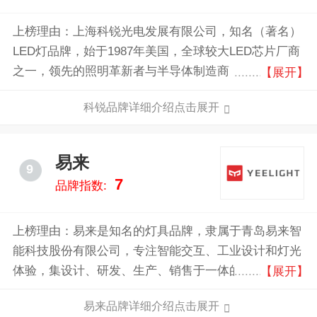
上榜理由：上海科锐光电发展有限公司，知名（著名）
LED灯品牌，始于1987年美国，全球较大LED芯片厂商
之一，领先的照明革新者与半导体制造商，为全球LED
【展开】
外延、芯片、封装、LED照明解决方案、化合物半导体
科锐品牌详细介绍点击展开
材料、功率器件和射频于一体的著名制造商和行业领先
者。
易来
9
7
品牌指数:
上榜理由：易来是知名的灯具品牌，隶属于青岛易来智
能科技股份有限公司，专注智能交互、工业设计和灯光
体验，集设计、研发、生产、销售于一体的无线智能照
【展开】
明解决方案供应，产品涵盖家居照明、台上照明、氛围
易来品牌详细介绍点击展开
照明、智能控制等系列，易来灯具注重产品的外观设计