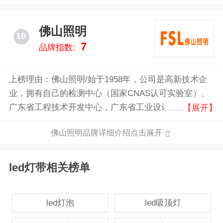
和功能创新，力求跟上市场趋势并满足不同消费者的个
性化需求。
佛山照明
10
7
品牌指数:
上榜理由：佛山照明/始于1958年，公司是高新技术企
业，拥有自己的检测中心（国家CNAS认可实验室）、
广东省工程技术开发中心，广东省工业设计中心、广东
【展开】
省企业技术中心、光电研究院（市级），荣获“国家知
佛山照明品牌详细介绍点击展开
识产权优势企业”和“广东省知识产权示范企业”称号。
led灯带相关榜单
led灯泡
led吸顶灯