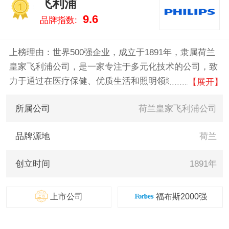
飞利浦
们致力于用最真实的数据告诉您
1
9.6
品牌指数:
led灯带什么牌子好，供您参考。
上榜理由：世界500强企业，成立于1891年，隶属荷兰
皇家飞利浦公司，是一家专注于多元化技术的公司，致
力于通过在医疗保健、优质生活和照明领域的有意义创
【展开】
新提升人们的生活品质。公司在发展在心脏监护、紧急
所属公司
荷兰皇家飞利浦公司
护理与家庭医疗保健、节能照明解决方案与新型照明应
用以及网络线材、男性剃须和仪容产品、口腔护理产品
品牌源地
荷兰
等方面。
创立时间
1891年
上市公司
福布斯2000强