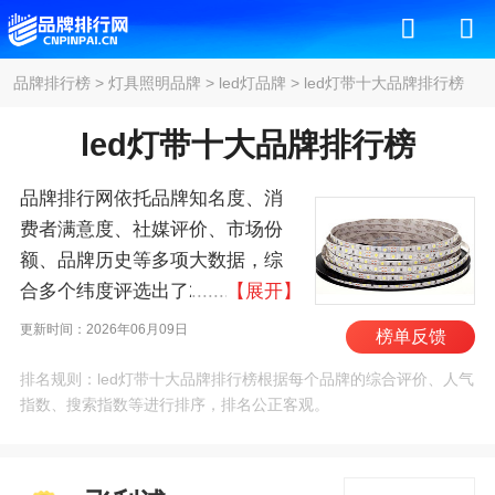
品牌排行榜
>
灯具照明品牌
>
led灯品牌
>
led灯带十大品牌排行榜
led灯带十大品牌排行榜
品牌排行网依托品牌知名度、消
费者满意度、社媒评价、市场份
额、品牌历史等多项大数据，综
合多个纬度评选出了2026年led灯
【展开】
带十大品牌排行榜，其中前十名
更新时间：2026年06月09日
榜单反馈
为：飞利浦/Philips、欧司
排名规则：led灯带十大品牌排行榜根据每个品牌的综合评价、人气
朗/Osram、通用电气/GE、美
指数、搜索指数等进行排序，排名公正客观。
的/MIDEA、TCL、雷士/NVC、欧
普照明、科锐/CREE、易
来/Yeelight、佛山照明/FSL 。我