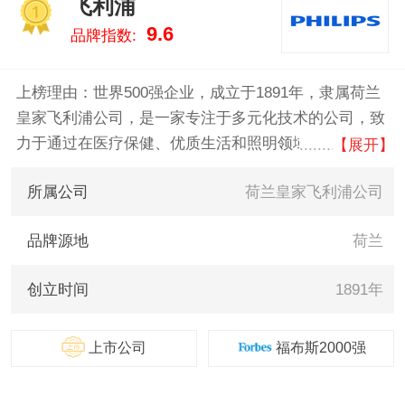
飞利浦
的数据告诉您led阅读灯什么牌子
1
9.6
品牌指数:
好，供您参考。
上榜理由：世界500强企业，成立于1891年，隶属荷兰
皇家飞利浦公司，是一家专注于多元化技术的公司，致
力于通过在医疗保健、优质生活和照明领域的有意义创
【展开】
新提升人们的生活品质。公司在发展在心脏监护、紧急
所属公司
荷兰皇家飞利浦公司
护理与家庭医疗保健、节能照明解决方案与新型照明应
用以及网络线材、男性剃须和仪容产品、口腔护理产品
品牌源地
荷兰
等方面。
创立时间
1891年
上市公司
福布斯2000强