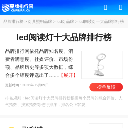
品牌排行榜
>
灯具照明品牌
>
led灯品牌
>
led阅读灯十大品牌排行榜
led阅读灯十大品牌排行榜
品牌排行网依托品牌知名度、消
费者满意度、社媒评价、市场份
额、品牌历史等多项大数据，综
合多个纬度评选出了2026年led阅
【展开】
读灯十大品牌排行榜，其中前十
更新时间：2026年06月09日
榜单反馈
名为：飞利浦/Philips、松
排名规则：led阅读灯十大品牌排行榜根据每个品牌的综合评价、人
下/Panasonic、美的/MIDEA、佛
气指数、搜索指数等进行排序，排名公正客观。
山照明/FSL、欧普照明、美的照
明、雷士/NVC、好视力、孩视
宝、良亮 。我们致力于用最真实