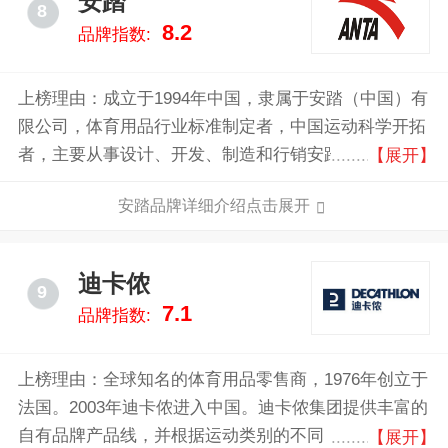
安踏
8
8.2
品牌指数:
上榜理由：成立于1994年中国，隶属于安踏（中国）有
限公司，体育用品行业标准制定者，中国运动科学开拓
者，主要从事设计、开发、制造和行销安踏品牌的体育
【展开】
用品，包括运动鞋、服装及配饰。2008年开始推出儿童
安踏品牌详细介绍点击展开
体育用品和时尚鞋品系列。认真做好每一件衣服每一双
鞋子，致力于将超越自我的体育精神融入每个人的生
活。
迪卡侬
9
7.1
品牌指数:
上榜理由：全球知名的体育用品零售商，1976年创立于
法国。2003年迪卡侬进入中国。迪卡侬集团提供丰富的
自有品牌产品线，并根据运动类别的不同，目前拥有超
【展开】