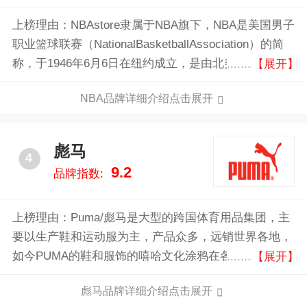
上榜理由：NBAstore隶属于NBA旗下，NBA是美国男子
职业篮球联赛（NationalBasketballAssociation）的简
称，于1946年6月6日在纽约成立，是由北美三十支队伍
【展开】
组成的男子职业篮球联盟，美国四大职业体育联盟之
NBA品牌详细介绍点击展开
一。其中诞生了迈克尔·乔丹、科比·布莱恩特、蒂姆·邓
肯、凯文·杜兰特、勒布朗·詹姆斯等球星，是世界上水
平最高的篮球赛事。
彪马
4
9.2
品牌指数:
上榜理由：Puma/彪马是大型的跨国体育用品集团，主
要以生产鞋和运动服为主，产品众多，远销世界各地，
如今PUMA的鞋和服饰的嘻哈文化涂鸦在各国都很受欢
【展开】
迎，是年轻人最爱的品牌之一，Puma还采用了“明星效
彪马品牌详细介绍点击展开
应”的有力宣传，为许多知名运动员和明星量身定做了