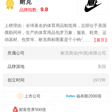
耐克
克/PEAK 。我们致力于用最真实
1
9.8
品牌指数:
的数据告诉您篮球服什么牌子
好，供您参考。
上榜理由：全球著名的体育用品制造商，总部位于美国
俄勒冈州，生产的体育用品包罗万象：服装、鞋类、运
动器材、包类等。耐克商标图案是个小钩子。耐克一直
【展开】
将激励全世界的每一位运动员并为其献上最好的产品视
所属公司
耐克商业(中国)有限公司
为光荣的任务。耐克的语言就是运动的语言。
品牌源地
美国
创立时间
1972年
上市公司
福布斯2000强
财富世界500强