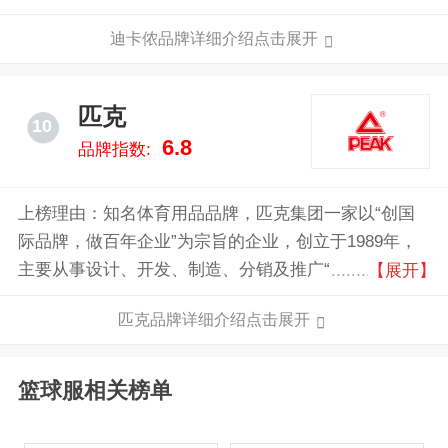
过21个激情品牌，满足60种以上运动所需。从初学者到
迪卡侬品牌详细介绍点击展开
专业运动爱好者，迪卡侬都能提供运动服饰、装备以及
各种创意类运动产品，其全产业链掌控的模式让其产品
具有较高的性价比。
匹克
10
6.8
品牌指数:
上榜理由：知名体育用品品牌，匹克集团一家以“创国
际品牌，做百年企业”为宗旨的企业，创立于1989年，
主要从事设计、开发、制造、分销及推广“PEAK匹
【展开】
克”品牌的运动产品，包括运动鞋类、服装及配饰，至
匹克品牌详细介绍点击展开
今已有三十多年历史。
篮球服相关榜单