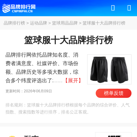
品牌排行榜
>
运动品牌
>
篮球用品品牌
>
篮球服十大品牌排行榜
篮球服十大品牌排行榜
品牌排行网依托品牌知名度、消
费者满意度、社媒评价、市场份
额、品牌历史等多项大数据，综
合多个纬度评选出了2026年篮球
【展开】
服十大品牌排行榜，其中前十名
更新时间：2026年06月09日
榜单反馈
为：耐克/NIKE、阿迪达
排名规则：篮球服十大品牌排行榜根据每个品牌的综合评价、人气
斯/Adidas、NBA、彪马/PUMA、
指数、搜索指数等进行排序，排名公正客观。
斐乐/FILA、安德玛/UNDER
ARMOUR、李宁/LI-NING、安
踏/Anta、迪卡侬/Decathlon、匹