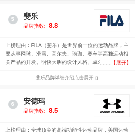
秋衣和球鞋，就连麦当娜的世界巡回演唱会中，也是穿
着PUMA的鞋。
斐乐
5
8.8
品牌指数:
上榜理由：FILA（斐乐）是世界前十位的运动品牌，主
要从事网球、滑雪、高尔夫、瑜珈、赛车等高雅运动相
关产品的开发。明快大胆的设计风格、卓尔不群的高雅
【展开】
气质和独特的产品功效，使FILA（斐乐）在国际顶尖运
斐乐品牌详细介绍点击展开
动品牌中风韵独具，誉满全球。 品牌于1911年由FILA
兄弟在意大利BIELLA创立，至今已经有一百多年历
史。上个世纪七十年代，FILA配合多元化策略，拓展运
安德玛
6
动服装业务。并在之后的岁月里先后开发了高尔夫、网
8.5
品牌指数:
球、健身，瑜伽、跑步及滑雪系列，最终奠定了世界著
名运动品牌的中坚地位，被认为是艺术的代表，奢华的
典范。
上榜理由：全球顶尖的高端功能性运动品牌，美国运动