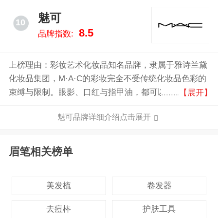
魅可
10
8.5
品牌指数:
上榜理由：彩妆艺术化妆品知名品牌，隶属于雅诗兰黛
化妆品集团，M·A·C的彩妆完全不受传统化妆品色彩的
束缚与限制。眼影、口红与指甲油，都可以找到完全吻
【展开】
合、可以互相搭配的颜色。提供专业的多种色彩，多款
魅可品牌详细介绍点击展开
妆容的高质量彩妆品。
眉笔相关榜单
美发梳
卷发器
去痘棒
护肤工具