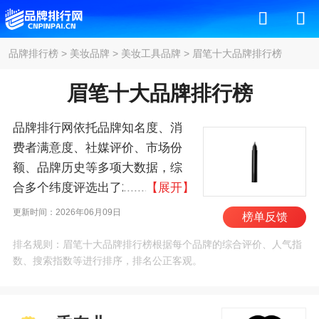
品牌排行榜
>
美妆品牌
>
美妆工具品牌
>
眉笔十大品牌排行榜
眉笔十大品牌排行榜
品牌排行网依托品牌知名度、消
费者满意度、社媒评价、市场份
额、品牌历史等多项大数据，综
合多个纬度评选出了2026年眉笔
【展开】
十大品牌排行榜，其中前十名
更新时间：2026年06月09日
榜单反馈
为：香奈儿/Chanel、迪奥/Dior、
排名规则：眉笔十大品牌排行榜根据每个品牌的综合评价、人气指
肌肤之钥/CPB、资生
数、搜索指数等进行排序，排名公正客观。
堂/Shiseido、ABH/Anastasia
Beverly Hills、佳丽宝/Kanebo、
欧莱雅、嘉娜宝/Kanebo、植村