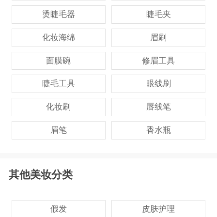
烫睫毛器
睫毛夹
化妆海绵
眉刷
面膜碗
修眉工具
睫毛工具
眼线刷
化妆刷
唇线笔
眉笔
香水瓶
其他美妆分类
假发
皮肤护理