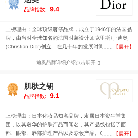
2
9.4
品牌指数:
上榜理由：全球顶级奢侈品牌，成立于1946年的法国品
牌，由当时全球知名的法国时装设计师克里斯汀·迪奥
(Christian Dior)创立。在几十年的发展时间里，迪奥虽
【展开】
然不断创新但仍然保持着高贵和优雅的风格品牌，在时
迪奥品牌详细介绍点击展开
装、珠宝、香水、手表、护肤、彩妆领域一直是优雅与
奢华的完美呈现。
肌肤之钥
3
9.1
品牌指数:
上榜理由：日本化妆品知名品牌，隶属日本资生堂集
团，以其奢华的护肤产品而闻名，其产品线包括了面
部、眼部、唇部护理产品以及彩妆产品。CPB已遍及全
【展开】