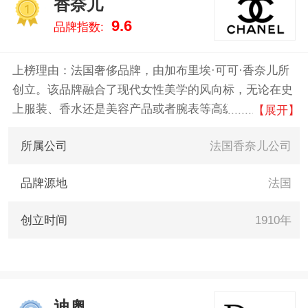
香奈儿
秀、魅可/MAC 。我们致力于用最
1
9.6
品牌指数:
真实的数据告诉您眉笔什么牌子
好，供您参考。
上榜理由：法国奢侈品牌，由加布里埃·可可·香奈儿所
创立。该品牌融合了现代女性美学的风向标，无论在史
上服装、香水还是美容产品或者腕表等高级珠宝上，香
【展开】
奈儿都致力于为女性塑造自由、优雅、与众不同的风
所属公司
法国香奈儿公司
格，如今年营业额超过90亿美元。
品牌源地
法国
创立时间
1910年
迪奥