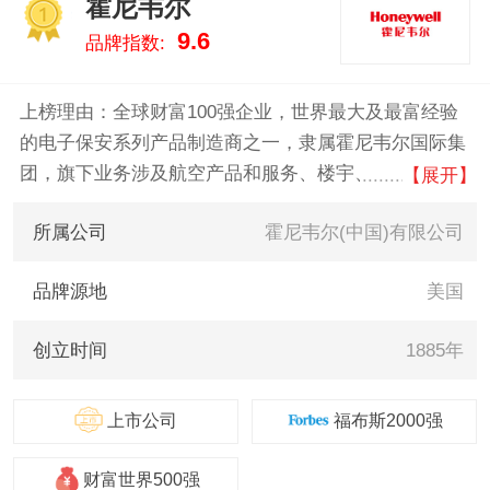
霍尼韦尔
HIDGlobal、凯迪仕/KAADAS 。
1
9.6
品牌指数:
我们致力于用最真实的数据告诉
您门禁什么牌子好，供您参考。
上榜理由：全球财富100强企业，世界最大及最富经验
的电子保安系列产品制造商之一，隶属霍尼韦尔国际集
团，旗下业务涉及航空产品和服务、楼宇、家庭和工业
【展开】
控制技术、汽车产品、涡轮增压器、以及特殊材料，包
所属公司
霍尼韦尔(中国)有限公司
括视频监控系统、门禁控制系统、防盗报警系统、住宅
行业产品等。
品牌源地
美国
创立时间
1885年
上市公司
福布斯2000强
财富世界500强