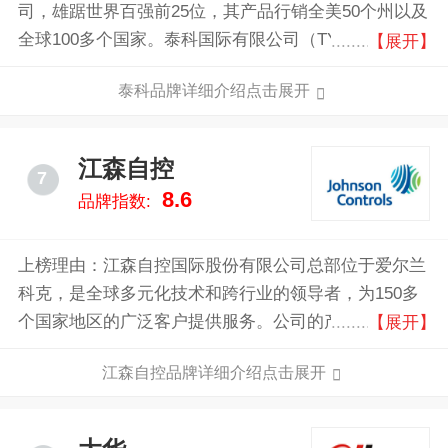
司，雄踞世界百强前25位，其产品行销全美50个州以及
全球100多个国家。泰科国际有限公司（TYCO），财
【展开】
富世界500强企业，是总部位于美国的一家全球性的多
泰科品牌详细介绍点击展开
元化跨国企业，致力于在消防安全、医疗保健、电子、
工程产品与服务四个领域为顾客提供高质量的产品和服
务。
江森自控
7
8.6
品牌指数:
上榜理由：江森自控国际股份有限公司总部位于爱尔兰
科克，是全球多元化技术和跨行业的领导者，为150多
个国家地区的广泛客户提供服务。公司的产品和解决方
【展开】
案使智能，节能，可持续发展的建筑物能够无缝协作，
江森自控品牌详细介绍点击展开
从而提高空间的安全性，舒适性和智能性，从而为客户
的使命提供动力。该公司致力于通过其对建筑的战略重
点帮助其客户赢得利益并为所有利益相关者创造更大的