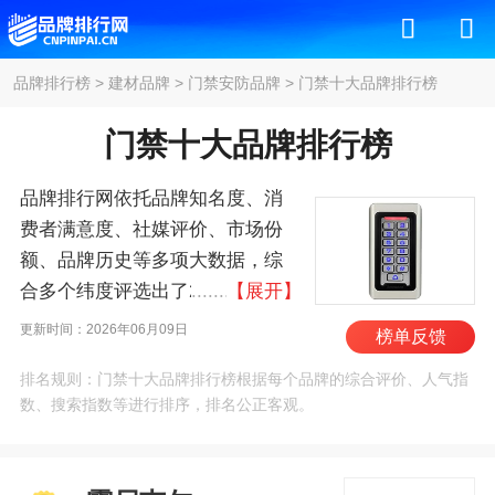
品牌排行榜
>
建材品牌
>
门禁安防品牌
>
门禁十大品牌排行榜
门禁十大品牌排行榜
品牌排行网依托品牌知名度、消
费者满意度、社媒评价、市场份
额、品牌历史等多项大数据，综
合多个纬度评选出了2026年门禁
【展开】
十大品牌排行榜，其中前十名
更新时间：2026年06月09日
榜单反馈
为：霍尼韦尔/Honeywell、西门
排名规则：门禁十大品牌排行榜根据每个品牌的综合评价、人气指
子/Siemens、博世安防/BOSCH、
数、搜索指数等进行排序，排名公正客观。
西勒奇/SCHLAGE、海康威
视/HIKVISION、泰科/Tyco、江森
自控、大华/DAHUA、