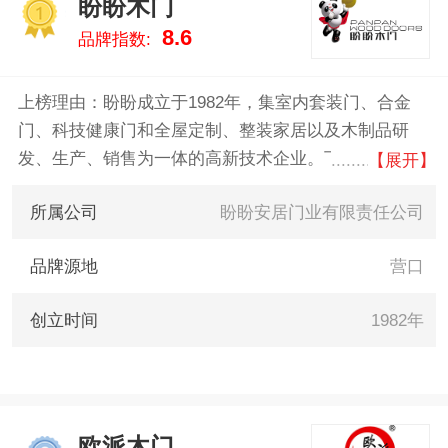
盼盼木门
力于用最真实的数据告诉您免漆
1
8.6
品牌指数:
门什么牌子好，供您参考。
上榜理由：盼盼成立于1982年，集室内套装门、合金
门、科技健康门和全屋定制、整装家居以及木制品研
发、生产、销售为一体的高新技术企业。下设7个子公
【展开】
司，7个特色事业部，已从单一的木门扩大到科技健康
所属公司
盼盼安居门业有限责任公司
门、防火门、铝合金门、木地板及特制锁具等众多领
域，拥有年产100多万套室内套装门的现代化木门生产
品牌源地
营口
制造能力。
创立时间
1982年
欧派木门