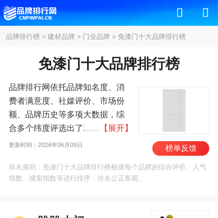
品牌排行榜
>
建材品牌
>
门业品牌
>
免漆门十大品牌排行榜
免漆门十大品牌排行榜
品牌排行网依托品牌知名度、消
费者满意度、社媒评价、市场份
额、品牌历史等多项大数据，综
合多个纬度评选出了2026年免漆
【展开】
门十大品牌排行榜，其中前十名
更新时间：2026年06月09日
榜单反馈
为：盼盼木门/PANPAN、欧派木
排名规则：免漆门十大品牌排行榜根据每个品牌的综合评价、人气
门、索菲亚、TATA木门、尚品本
指数、搜索指数等进行排序，排名公正客观。
色/SUPERUS、美心/Mexin、大自
然/NATURE、霍尔茨/HOLZER、
欧铂尼、展志天华/Zest 。我们致