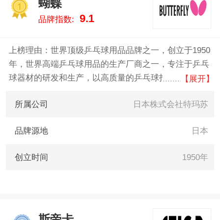
蝴蝶
729 。我们致力于用最真实的数据
1
9.1
品牌指数:
告诉您乒乓球什么牌子好，供您
参考。
上榜理由：世界顶级乒乓球用品品牌之一，创立于1950
年，世界高端乒乓球用品的生产厂商之一，专注于乒乓
球器材的研发和生产，以高质量的乒乓球拍、乒乓球桌
【展开】
和其他乒乓球相关产品闻名于世。
所属公司
日本株式会社特玛苏
品牌源地
日本
创立时间
1950年
斯帝卡