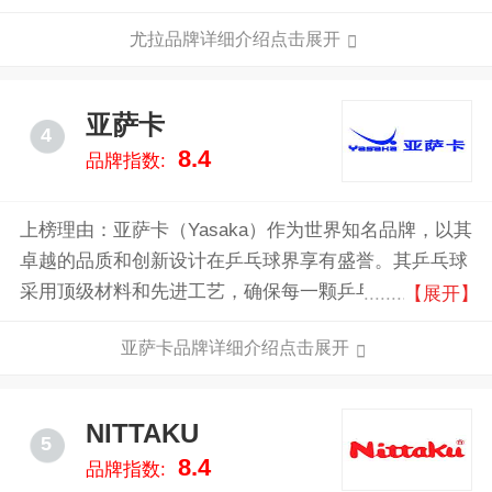
营销体系。曾是1996年亚特兰大、2000年悉尼奥运会及
尤拉品牌详细介绍点击展开
2004雅典奥运会唯一指定比赛用球桌品牌。
亚萨卡
4
8.4
品牌指数:
上榜理由：亚萨卡（Yasaka）作为世界知名品牌，以其
卓越的品质和创新设计在乒乓球界享有盛誉。其乒乓球
采用顶级材料和先进工艺，确保每一颗乒乓球都具备出
【展开】
色的弹性和耐用性，适合各种竞技水平的选手使用。
亚萨卡品牌详细介绍点击展开
NITTAKU
5
8.4
品牌指数: