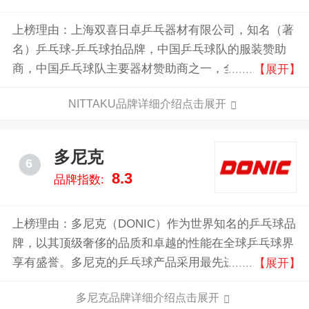
上榜理由：上海双喜日卓乒乓器材有限公司，知名（著
名）乒乓球-乒乓球拍品牌，中国乒乓球队的服装赞助
商，中国乒乓球队主要器材赞助商之一，全国外伤投资
【展开】
双优企业，上海市出口创汇优秀企业。
NITTAKU品牌详细介绍点击展开
多尼克
6
8.3
品牌指数:
上榜理由：多尼克（DONIC）作为世界知名的乒乓球品
牌，以其顶级奢侈的品质和卓越的性能在全球乒乓球界
享有盛誉。多尼克的乒乓球产品采用最先进的科技和材
【展开】
料，确保每一颗球都具备优异的弹性和稳定性，满足专
多尼克品牌详细介绍点击展开
业选手和乒乓球爱好者的高标准需求。无论是训练还是