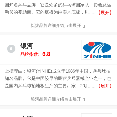
国知名乒乓品牌，它是众多的乒乓球国家队、协会及运
动员的赞助商。它的底板为纯实木底板，质地紧密，天
【展开】
然实木可以减少击球发力时的承重感、使球的重心更加
挺拔品牌详细介绍点击展开
稳重、十分好控制，整个球拍没有任何刺鼻性味道，最
重要价格也是经济划算，很多人都能接受的价位，因此
受到了大众的喜爱！
银河
9
6.8
品牌指数:
上榜理由：银河(YINHE)成立于1986年中国，乒乓球拍
知名品牌。它是中国较早的民营乒乓器械企业之一，也
是国内乒乓球拍地板生产的主要厂家，20多年以来，全
【展开】
体成员一直以科学严谨的态度及创新的科学技术，成熟
银河品牌详细介绍点击展开
的工艺运用到乒乓器材里面，目前已经拥有了两项专
利，在日、韩、美等国家都收到了追捧！