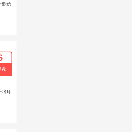
于刺绣
6
指数
于将环