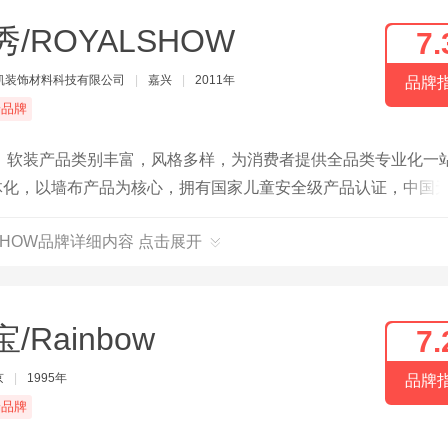
秀/ROYALSHOW
7.
凯装饰材料科技有限公司
|
嘉兴
|
2011年
品牌
端品牌
软装产品类别丰富，风格多样，为消费者提供全品类专业化一
装一体化，以墙布产品为核心，拥有国家儿童安全级产品认证，中国
国内29个省市/直辖区的300多个主要城市，进驻国内红星美凯龙
LSHOW品牌详细内容 点击展开
地30亩工业园，50000平方米的现代化工厂，1500平方智能
复合、定型等一条龙墙布生产流水线，年产量达300万平方米
/Rainbow
7.
京
|
1995年
品牌
端品牌