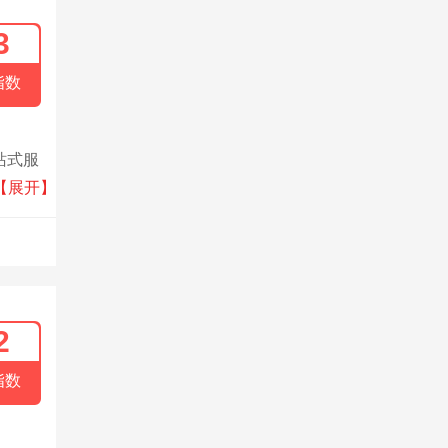
3
指数
站式服
无缝墙
【展开】
、居然
软装展
。
2
指数