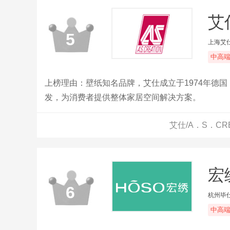
艾
5
上海艾
中高
上榜理由：壁纸知名品牌，艾仕成立于1974年德
发，为消费者提供整体家居空间解决方案。
艾仕/A．S．CR
宏
6
杭州毕
中高