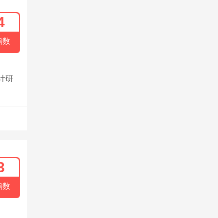
4
指数
计研
3
指数