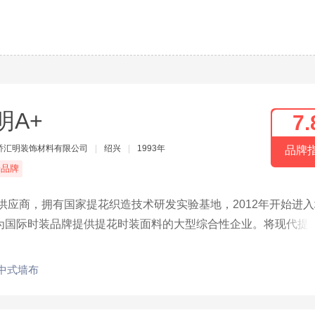
明A+
7.
桥汇明装饰材料有限公司
|
绍兴
|
1993年
品牌
端品牌
供应商，拥有国家提花织造技术研发实验基地，2012年开始进
为国际时装品牌提供提花时装面料的大型综合性企业。将现代提
作品都闪烁智慧和文明的艺术光彩。
中式墙布