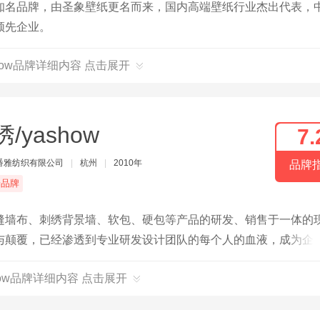
知名品牌，由圣象壁纸更名而来，国内高端壁纸行业杰出代表，
领先企业。
nbow品牌详细内容 点击展开
/yashow
7.
番雅纺织有限公司
|
杭州
|
2010年
品牌
端品牌
缝墙布、刺绣背景墙、软包、硬包等产品的研发、销售于一体的
与颠覆，已经渗透到专业研发设计团队的每个人的血液，成为企
的基本准则。公司本着质量优先的原则不断推陈出新，走在潮流
how品牌详细内容 点击展开
求为经营理念。愿我们携手并进、共创辉煌！