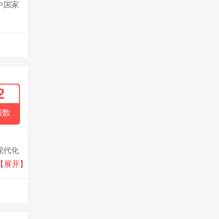
中国家
2
指数
现代化
业发展
【展开】
之前；