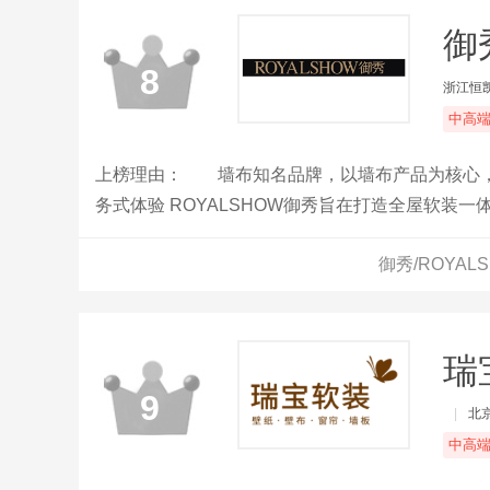
御
8
浙江恒
中高
上榜理由： 墙布知名品牌，以墙布产品为核心，
务式体验 ROYALSHOW御秀旨在打造全屋软
布标准起草单位。 御秀拥有1200+家专卖店，覆盖
御秀/ROYA
之家、欧亚达等国内一线家居产品卖场。 御秀自建占
厅，拥有国内行业首家自建墙布产品的刺绣、检验、
瑞宝
9
|
北
中高