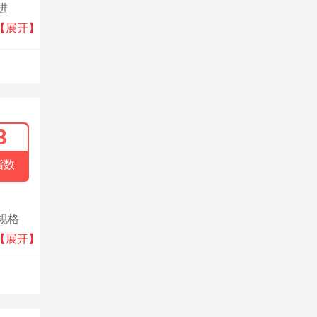
进
了墙面
【展开】
3
指数
规格
质为己
【展开】