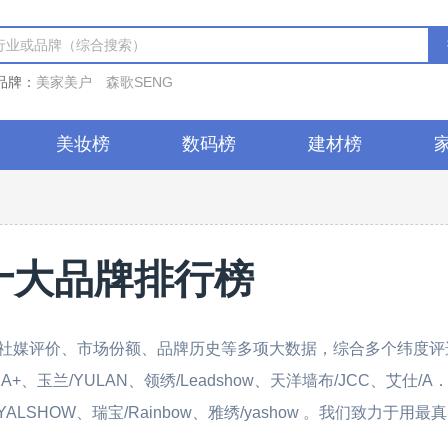
品牌：
美家美户
森歌SENG
美妆榜
数码榜
建材榜
十大品牌排行榜
社媒评价、市场份额、品牌历史等多项大数据，综合多个纬度评
玉兰/YULAN、领绣/Leadshow、天洋墙布/JCC、艾仕/A
ALSHOW、瑞宝/Rainbow、雅绣/yashow 。我们致力于用最