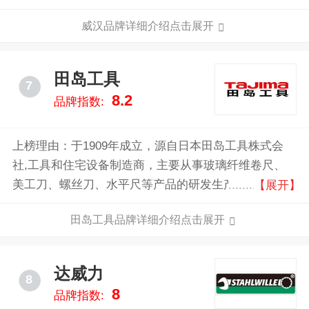
外，其创新范围也为使用者提供了增值服务，在日常工
威汉品牌详细介绍点击展开
作使用中大大提高了效率和功能。成立于1939年的威汉
公司还荣获制造奖。目前有800多名员工制造和销售超
过3500种优质工具。
田岛工具
7
8.2
品牌指数:
上榜理由：于1909年成立，源自日本田岛工具株式会
社,工具和住宅设备制造商，主要从事玻璃纤维卷尺、
美工刀、螺丝刀、水平尺等产品的研发生产。建筑用手
【展开】
动工具品牌TAJIMA的很多产品在日本国内和世界上占
田岛工具品牌详细介绍点击展开
有很大的市场份额，作为这个细分市场的品牌，一如既
往的提供高品质产品是该公司的宗旨。
达威力
8
8
品牌指数: