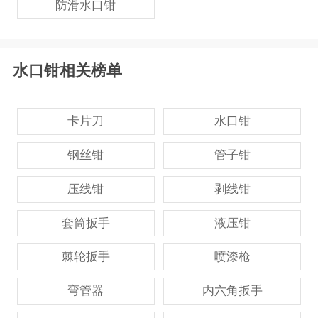
防滑水口钳
水口钳相关榜单
卡片刀
水口钳
钢丝钳
管子钳
压线钳
剥线钳
套筒扳手
液压钳
棘轮扳手
喷漆枪
弯管器
内六角扳手