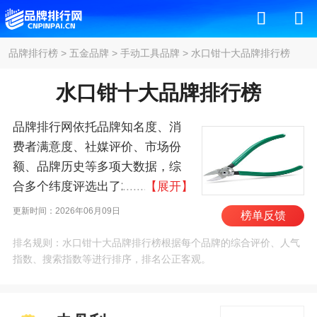
品牌排行榜
>
五金品牌
>
手动工具品牌
>
水口钳十大品牌排行榜
水口钳十大品牌排行榜
品牌排行网依托品牌知名度、消
费者满意度、社媒评价、市场份
额、品牌历史等多项大数据，综
合多个纬度评选出了2026年水口
【展开】
钳十大品牌排行榜，其中前十名
更新时间：2026年06月09日
榜单反馈
为：史丹利/STANLEY、凯尼派
排名规则：水口钳十大品牌排行榜根据每个品牌的综合评价、人气
克/knipex、伍尔特/Würth、吉多
指数、搜索指数等进行排序，排名公正客观。
瑞/GEDORE、得伟/DEWALT、威
汉/wiha、田岛工具/Tajima、达威
力/STAHLWILLE、百塔/Beta、巴