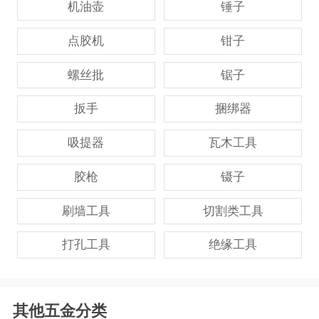
机油壶
锤子
点胶机
钳子
螺丝批
锯子
扳手
捆绑器
吸提器
瓦木工具
胶枪
镊子
刷墙工具
切割类工具
打孔工具
绝缘工具
其他五金分类