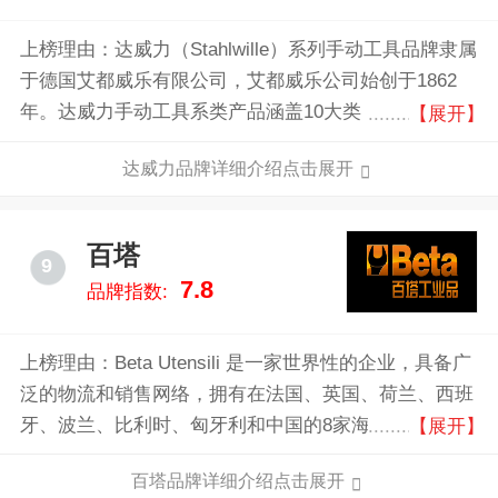
上榜理由：达威力（Stahlwille）系列手动工具品牌隶属
于德国艾都威乐有限公司，艾都威乐公司始创于1862
年。达威力手动工具系类产品涵盖10大类，超过5000种
【展开】
工具，主要应用于航空、工业、汽车和能源行业。
达威力品牌详细介绍点击展开
百塔
9
7.8
品牌指数:
上榜理由：Beta Utensili 是一家世界性的企业，具备广
泛的物流和销售网络，拥有在法国、英国、荷兰、西班
牙、波兰、比利时、匈牙利和中国的8家海外分公司以
【展开】
及遍布200多个国家和地区的销售网点。长期为一流的
百塔品牌详细介绍点击展开
团队提供专业支持和服务，包括F1方程赛中的Ferrari、