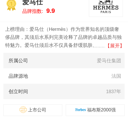
爱马仕
斯/Adidas、Proraso 。我们致力
1
9.9
品牌指数:
于用最真实的数据告诉您须后水
什么牌子好，供您参考。
上榜理由：爱马仕（Hermès）作为世界知名的顶级奢
侈品牌，其须后水系列完美诠释了品牌的卓越品质与独
特魅力。爱马仕须后水不仅具备舒缓肌肤、提升肌肤质
【展开】
感的功能，更以其精致优雅的香氛，为使用者带来独一
所属公司
爱马仕集团
无二的尊贵体验。每一款须后水都融合了天然成分和高
级调香技术，散发出细腻持久的香气，令使用者时刻散
品牌源地
法国
发自信与魅力。选择爱马仕须后水，不仅是对肌肤的宠
爱，更是对自我品味的极致追求，彰显出不凡的生活态
创立时间
1837年
度和品位。
上市公司
福布斯2000强