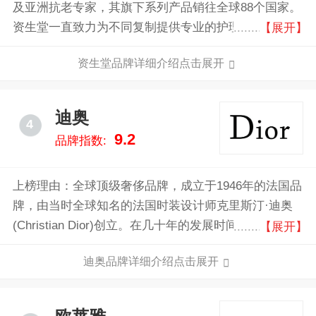
及亚洲抗老专家，其旗下系列产品销往全球88个国家。
资生堂一直致力为不同复制提供专业的护理产品，如今
【展开】
已经是享誉全球的美妆品牌。
资生堂品牌详细介绍点击展开
迪奥
4
9.2
品牌指数:
上榜理由：全球顶级奢侈品牌，成立于1946年的法国品
牌，由当时全球知名的法国时装设计师克里斯汀·迪奥
(Christian Dior)创立。在几十年的发展时间里，迪奥虽
【展开】
然不断创新但仍然保持着高贵和优雅的风格品牌，在时
迪奥品牌详细介绍点击展开
装、珠宝、香水、手表、护肤、彩妆领域一直是优雅与
奢华的完美呈现。