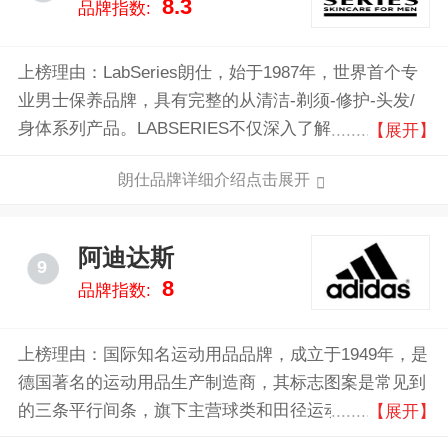
8.3
品牌指数:
上榜理由：LabSeries朗仕，始于1987年，世界首个专
业男士保养品牌，具有完整的从清洁-剃须-修护-头发/
身体系列产品。LABSERIES不仅深入了解男士对于男
【展开】
士专属护肤品的需求，更在十多年来，为全球各个领域
朗仕品牌详细介绍点击展开
的男士提供专属的男士高效护理产品，其配方通过科技
研究而调制，经过多年在男士护肤美容领域的成功，逐
渐被男士信赖。
阿迪达斯
9
8
品牌指数:
上榜理由：国际知名运动用品品牌，成立于1949年，是
德国著名的运动用品生产制造商，其标志图案是常见到
的三条平行间条，旗下主营球类和田径运动服饰、运动
【展开】
鞋、瑜伽服饰、运动配饰、休闲鞋类、包类、男士香水