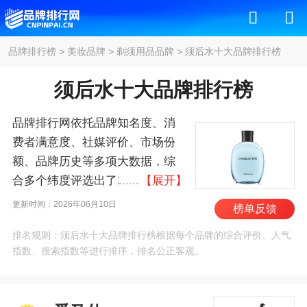
品牌排行榜
>
美妆品牌
>
剃须用品品牌
>
须后水十大品牌排行榜
须后水十大品牌排行榜
品牌排行网依托品牌知名度、消
费者满意度、社媒评价、市场份
额、品牌历史等多项大数据，综
合多个纬度评选出了2026年须后
【展开】
水十大品牌排行榜，其中前十名
更新时间：2026年06月10日
榜单反馈
为：爱马仕/Hermes、科颜
排名规则：须后水十大品牌排行榜根据每个品牌的综合评价、人气
氏/Kiehl＇s、资生堂/Shiseido、
指数、搜索指数等进行排序，排名公正客观。
迪奥/Dior、欧莱雅、吉
列/Gillette、妮维雅、朗
仕/LabSeries、阿迪达