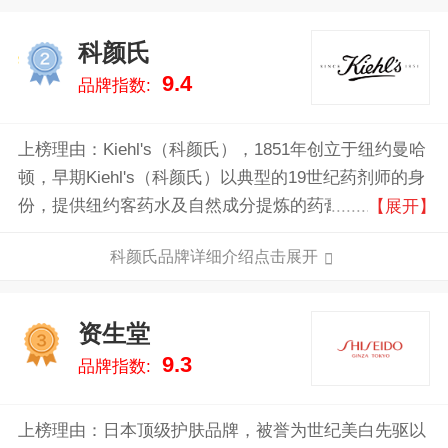
科颜氏
2
9.4
品牌指数:
上榜理由：Kiehl's（科颜氏），1851年创立于纽约曼哈
顿，早期Kiehl's（科颜氏）以典型的19世纪药剂师的身
份，提供纽约客药水及自然成分提炼的药膏。到了1960
【展开】
年代早期，Kiehl's（科颜氏）的药剂师们有着丰富的经
科颜氏品牌详细介绍点击展开
验和专业知识，开始根据顾客需求研发出不同系列且男
女皆适用的保养品；150多年来，Kiehl's（科颜氏）仍
努力不懈地致力于提供顾客最专业的咨询服务，以及从
资生堂
3
脸部、身体、秀发甚至是运动后专用的顶级保养产品。
9.3
品牌指数:
上榜理由：日本顶级护肤品牌，被誉为世纪美白先驱以