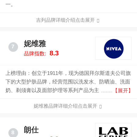
一。
吉列品牌详细介绍点击展开
妮维雅
7
8.3
品牌指数:
上榜理由：创立于1911年，现为德国拜尔斯道夫公司旗
下的大型护肤品牌，经营范围以洗发水、防晒油、洗面
奶、剃须膏以及面部护理等系列产品为主，100年的发
【展开】
展，在全球形成了良好品牌口碑，1994年进入中国市
妮维雅品牌详细介绍点击展开
场，如今妮维雅已成为国人乐于亲近、相伴左右的护肤
品牌。
朗仕
8