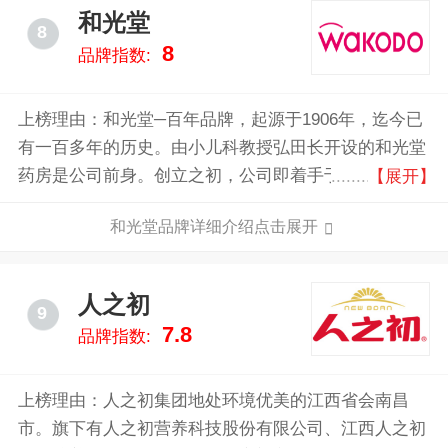
纽迪希亚成为跨国企业达能集团的一员，从而拓展并加
和光堂
8
强了达能集团致力于"通过食品，为更多人带来健康"的
8
品牌指数:
使命。作为先进医学营养领域的先驱，如今，纽迪希亚
在全球范围内迅速扩展其业务。与医生、医疗保健专业
人员和护理人员合作，通过医学营养支持，帮助患者加
上榜理由：和光堂─百年品牌，起源于1906年，迄今已
快康复进程、提高自理能力，并改善他们的生活质量。
有一百多年的历史。由小儿科教授弘田长开设的和光堂
2011年，纽迪希亚全球拥有超过4500名员工，覆盖55
药房是公司前身。创立之初，公司即着手于婴幼儿保健
【展开】
个国家和地区。
和科学育儿指导方面的工作。和光堂品牌诚信宣言：永
和光堂品牌详细介绍点击展开
远的婴幼儿品质。全系列婴幼儿产品，包含奶粉、辅食
及用品，坚持品质第一，提供最专业的照护，深受广大
消费者的喜爱。
人之初
9
7.8
品牌指数:
上榜理由：人之初集团地处环境优美的江西省会南昌
市。旗下有人之初营养科技股份有限公司、江西人之初