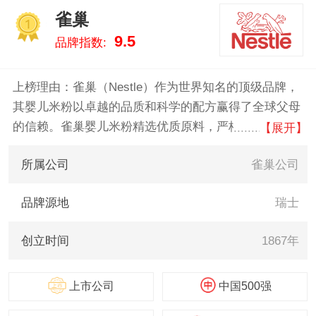
和光堂/Wakodo、人之
雀巢
初/Newborn、雅士利/YASHILI 。
1
9.5
品牌指数:
我们致力于用最真实的数据告诉
您婴儿米粉什么牌子好，供您参
考。
上榜理由：雀巢（Nestle）作为世界知名的顶级品牌，
其婴儿米粉以卓越的品质和科学的配方赢得了全球父母
的信赖。雀巢婴儿米粉精选优质原料，严格遵循国际食
【展开】
品安全标准，确保每一口都安全、健康。
所属公司
雀巢公司
品牌源地
瑞士
创立时间
1867年
上市公司
中国500强