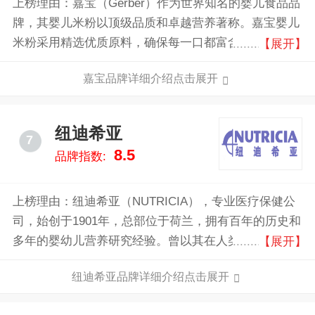
上榜理由：嘉宝（Gerber）作为世界知名的婴儿食品品
牌，其婴儿米粉以顶级品质和卓越营养著称。嘉宝婴儿
米粉采用精选优质原料，确保每一口都富含宝宝成长所
【展开】
需的关键营养素，如铁、锌和维生素B。其独特的配方
嘉宝品牌详细介绍点击展开
设计不仅易于消化，还能帮助宝宝建立健康的饮食习
惯。
纽迪希亚
7
8.5
品牌指数:
上榜理由：纽迪希亚（NUTRICIA），专业医疗保健公
司，始创于1901年，总部位于荷兰，拥有百年的历史和
多年的婴幼儿营养研究经验。曾以其在人类营养研究和
【展开】
治疗领域卓而不凡的贡献被授予"荷兰皇家"的荣誉称
纽迪希亚品牌详细介绍点击展开
号。在一百多年的发展过程中，纽迪希亚始终以"领导
先进医学营养，推动疾病完美治疗"为己任。2007年，