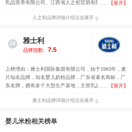
乳品营养有限公司、江西省人之初贸易有限公司、人之
【展开】
初婴童连锁机构、上海人之初营养食品有限公司等八家
人之初品牌详细介绍点击展开
所属公司，形成了以乳制品婴幼儿营养食品的研发、生
产、销售为一体的主产业群；产业涵盖国内贸易、投
资、婴童连锁机构、农业种植加工等多领域的综合性大
雅士利
10
型高科技型企业集团。
7.5
品牌指数:
上榜理由：雅士利国际集团有限公司，始于1983年，麦
片知名品牌，知名婴儿奶粉品牌，广东省著名商标，广
东名牌，拥有多个大型生产基地，主营乳品，兼营食
【展开】
品、营养保健、包装印刷的多元化发展的企业集团。
雅士利品牌详细介绍点击展开
婴儿米粉相关榜单