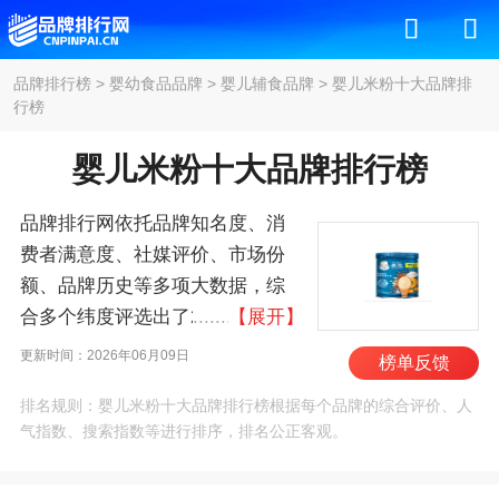
品牌排行榜
>
婴幼食品品牌
>
婴儿辅食品牌
>
婴儿米粉十大品牌排
行榜
婴儿米粉十大品牌排行榜
品牌排行网依托品牌知名度、消
费者满意度、社媒评价、市场份
额、品牌历史等多项大数据，综
合多个纬度评选出了2026年婴儿
【展开】
米粉十大品牌排行榜，其中前十
更新时间：2026年06月09日
榜单反馈
名为：雀巢/Nestle、美素佳
排名规则：婴儿米粉十大品牌排行榜根据每个品牌的综合评价、人
儿/Friso、亨氏/Heinz、喜
气指数、搜索指数等进行排序，排名公正客观。
宝/HIPP、爱他美/Aptamil、嘉
宝/Gerber、纽迪希亚/Nutricia、