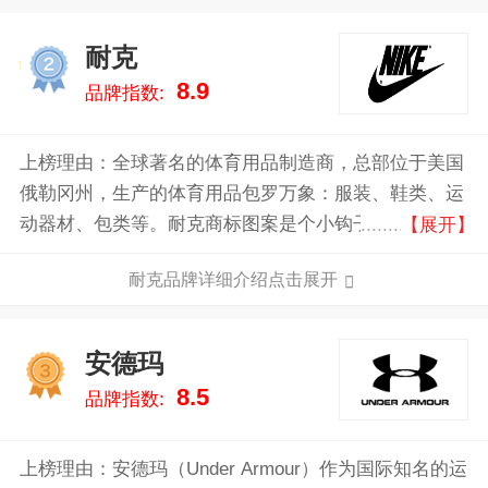
耐克
2
8.9
品牌指数:
上榜理由：全球著名的体育用品制造商，总部位于美国
俄勒冈州，生产的体育用品包罗万象：服装、鞋类、运
动器材、包类等。耐克商标图案是个小钩子。耐克一直
【展开】
将激励全世界的每一位运动员并为其献上最好的产品视
耐克品牌详细介绍点击展开
为光荣的任务。耐克的语言就是运动的语言。
安德玛
3
8.5
品牌指数:
上榜理由：安德玛（Under Armour）作为国际知名的运