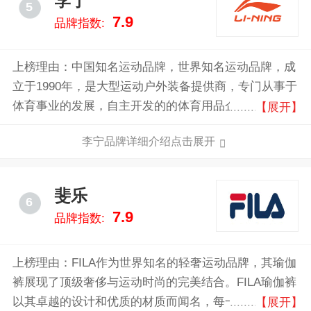
李宁
5
7.9
品牌指数:
上榜理由：中国知名运动品牌，世界知名运动品牌，成
立于1990年，是大型运动户外装备提供商，专门从事于
体育事业的发展，自主开发的的体育用品企业，已逐步
【展开】
成为代表中国的、国际领先的运动品牌公司。产品主要
李宁品牌详细介绍点击展开
包括运动休闲鞋类、服装、器材和配件产品。
斐乐
6
7.9
品牌指数:
上榜理由：FILA作为世界知名的轻奢运动品牌，其瑜伽
裤展现了顶级奢侈与运动时尚的完美结合。FILA瑜伽裤
以其卓越的设计和优质的材质而闻名，每一处细节都体
【展开】