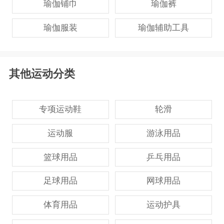
瑜伽铺巾
瑜伽裤
瑜伽服装
瑜伽辅助工具
其他运动分类
专项运动鞋
轮滑
运动服
游泳用品
篮球用品
乒乓用品
足球用品
网球用品
体育用品
运动护具