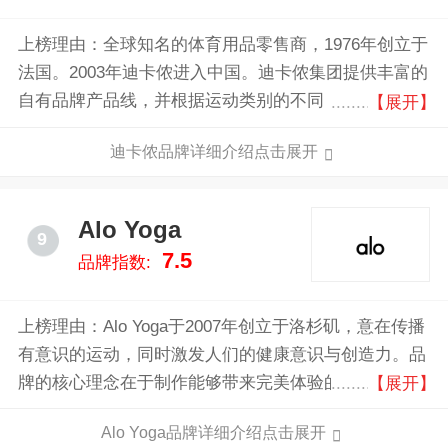
上榜理由：全球知名的体育用品零售商，1976年创立于
法国。2003年迪卡侬进入中国。迪卡侬集团提供丰富的
自有品牌产品线，并根据运动类别的不同，目前拥有超
【展开】
过21个激情品牌，满足60种以上运动所需。从初学者到
迪卡侬品牌详细介绍点击展开
专业运动爱好者，迪卡侬都能提供运动服饰、装备以及
各种创意类运动产品，其全产业链掌控的模式让其产品
具有较高的性价比。
Alo Yoga
9
7.5
品牌指数:
上榜理由：Alo Yoga于2007年创立于洛杉矶，意在传播
有意识的运动，同时激发人们的健康意识与创造力。品
牌的核心理念在于制作能够带来完美体验的瑜伽服饰与
【展开】
功能性单品，让有意识的运动融入并改变生活。Alo
Alo Yoga品牌详细介绍点击展开
Yoga将其设计延伸到日常服饰概念，坚持不懈地捕捉当