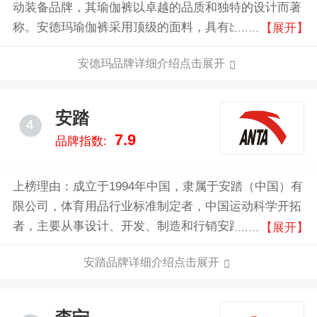
动装备品牌，其瑜伽裤以卓越的品质和独特的设计而著
称。安德玛瑜伽裤采用顶级的面料，具有出色的弹性和
【展开】
透气性，确保在不同强度的瑜伽练习中提供极致的舒适
安德玛品牌详细介绍点击展开
感。其创新的防汗技术能够快速排湿，保持肌肤干爽，
增强运动体验。同时，安德玛瑜伽裤设计时尚，剪裁精
致，紧贴身体曲线，既提升运动表现又兼顾美观。选择
安踏
4
安德玛瑜伽裤，不仅是在选择一款功能性的运动服饰，
7.9
品牌指数:
更是在选择一种积极向上、健康自信的生活方式。
上榜理由：成立于1994年中国，隶属于安踏（中国）有
限公司，体育用品行业标准制定者，中国运动科学开拓
者，主要从事设计、开发、制造和行销安踏品牌的体育
【展开】
用品，包括运动鞋、服装及配饰。2008年开始推出儿童
安踏品牌详细介绍点击展开
体育用品和时尚鞋品系列。认真做好每一件衣服每一双
鞋子，致力于将超越自我的体育精神融入每个人的生
活。