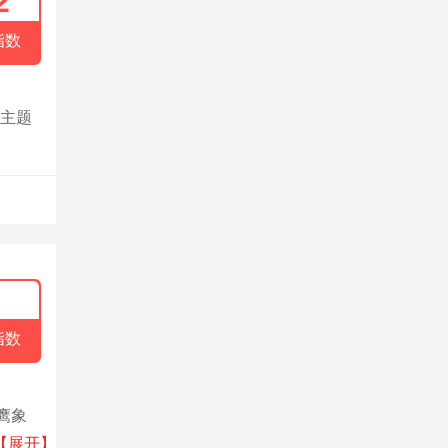
2
指数
宝主题
指数
鹰象
化妆
【展开】