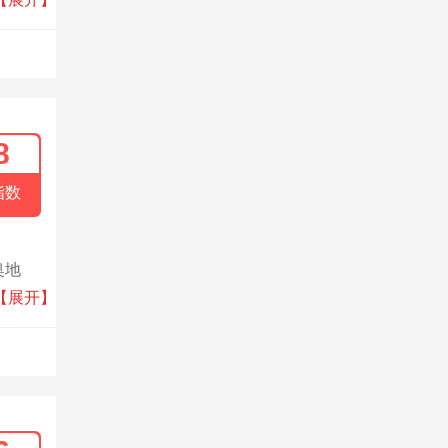
8
指数
奥地
确的水
【展开】