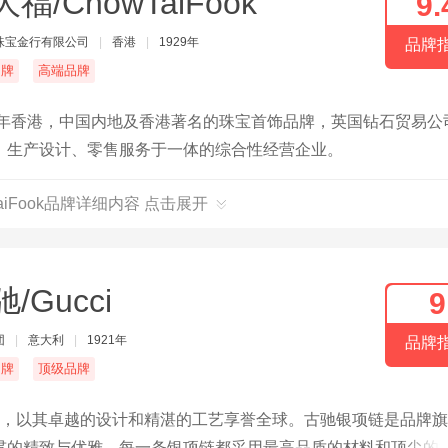
福/ChowTaiFook
9.
珠宝金行有限公司
|
香港
|
1929年
品牌
名牌
高端品牌
9年香港，中国内地及香港著名的珠宝首饰品牌，英国钻石贸易公
、生产设计、零售服务于一体的综合性经营企业。
TaiFook品牌详细内容 点击展开
/Gucci
9
团
|
意大利
|
1921年
品牌
名牌
顶级品牌
品牌，以其卓越的设计和精湛的工艺享誉全球。古驰银项链是品牌
贯的精致与优雅。每一条银项链都采用最高品质的材料和顶尖的