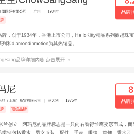
8.
集团国际有限公司
|
广州
|
1934年
品牌
品牌
创于1934年，香港上市公司，HelloKitty精品系列掀起珠
iamondinmotion为其热销品。
angSang品牌详细内容 点击展开
玛尼
8
玛尼（上海）商贸有限公司
|
意大利
|
1975年
品牌
名牌
顶级品牌
利米兰创立，阿玛尼的品牌标志是一只向右看得雏鹰变形而成，而
品类别包括香水、男女服装、配件、手表、眼镜、首饰、香水及