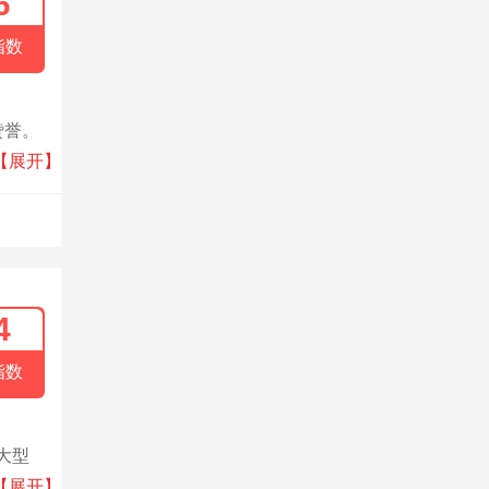
6
指数
赞誉。
有的设
【展开】
4
指数
大型
企业之
【展开】