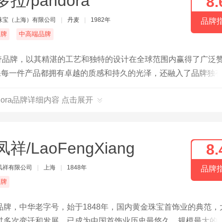
拉/pandora
8.
珠宝（上海）有限公司
|
丹麦
|
1982年
品牌
名牌
中高端品牌
的轻奢品牌，以其精湛的工艺和独特的设计在全球范围内赢得了广泛
保每一件产品都拥有卓越的质感和持久的光泽，还融入了品牌独
dora品牌详细内容 点击展开
祥/LaoFengXiang
8.
凤祥有限公司
|
上海
|
1848年
品牌
品牌
牌，中华老字号，始于1848年，国内黄金珠宝首饰业的典范，
过多次变迁和发展，已成为中国首饰业历史最悠久、规模最大的