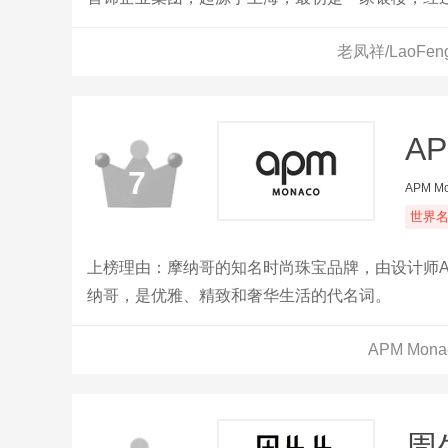
一。
老凤祥/LaoFe
AP
7
APM M
世界
上榜理由：摩纳哥的知名时尚珠宝品牌，由设计师Aria
纳哥，是优雅、精致和奢华生活的代名词。
APM Mo
周生