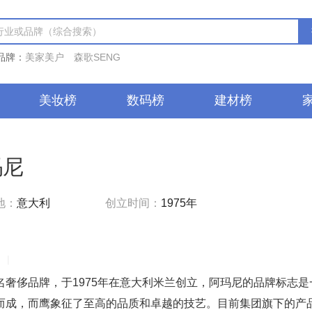
品牌：
美家美户
森歌SENG
美妆榜
数码榜
建材榜
玛尼
地：
意大利
创立时间：
1975年
|
名奢侈品牌，于1975年在意大利米兰创立，阿玛尼的品牌标志
而成，而鹰象征了至高的品质和卓越的技艺。目前集团旗下的产