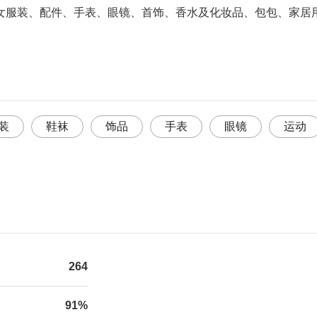
女服装、配件、手表、眼镜、首饰、香水及化妆品、包包、家居
装
鞋袜
饰品
手表
眼镜
运动
264
91%