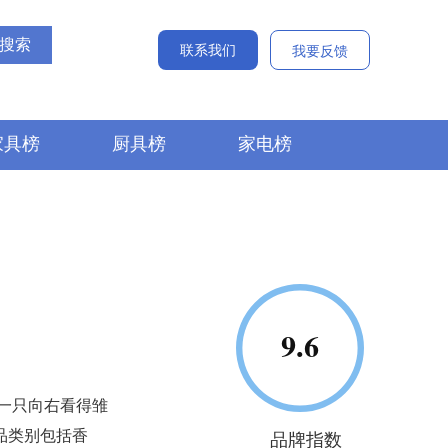
联系我们
我要反馈
家具榜
厨具榜
家电榜
是一只向右看得雏
品类别包括香
品牌指数