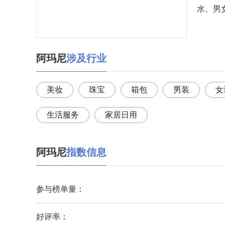
水、男
阿玛尼
涉及行业
美妆
珠宝
箱包
男装
女
生活服务
家居日用
阿玛尼
指数信息
参与榜单量：
好评率：