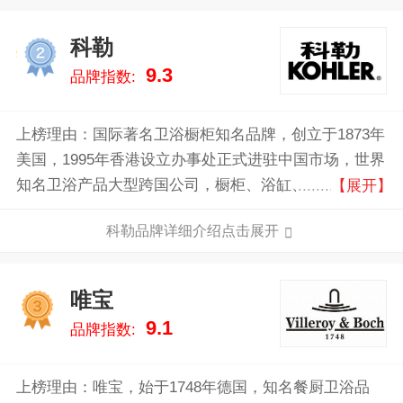
科勒
2
9.3
品牌指数:
上榜理由：国际著名卫浴橱柜知名品牌，创立于1873年
美国，1995年香港设立办事处正式进驻中国市场，世界
知名卫浴产品大型跨国公司，橱柜、浴缸、脸盆、坐便
【展开】
器、龙头等卫浴产品的佼佼者。在中国已经拥有11座工
科勒品牌详细介绍点击展开
厂、800多家展厅和十几家设计体验中心，产品以卓越
品质、技术先进、工艺精湛而著称。
唯宝
3
9.1
品牌指数:
上榜理由：唯宝，始于1748年德国，知名餐厨卫浴品