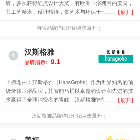
牌，多次获得红点设计大奖，有欧洲卫浴瑰宝的美誉，
其工艺精湛，设计独特，集艺术与环保于一体，曾用于
【展开】
北京金融街威斯汀大酒店等重大工程。
唯宝品牌详细介绍点击展开
汉斯格雅
4
9.1
品牌指数:
上榜理由：汉斯格雅（HansGrohe）作为世界知名的顶
级奢侈卫浴品牌，其智能马桶以卓越的设计和先进的技
术赢得了全球消费者的青睐。汉斯格雅智能马桶融合了
【展开】
现代科技与优雅设计，提供无与伦比的舒适体验。其智
汉斯格雅品牌详细介绍点击展开
能感应系统和自动清洁功能确保了使用的便捷与卫生，
温水清洗和暖风干燥功能更是提升了用户的舒适度。汉
斯格雅注重环保，智能马桶采用节水设计，既节能又环