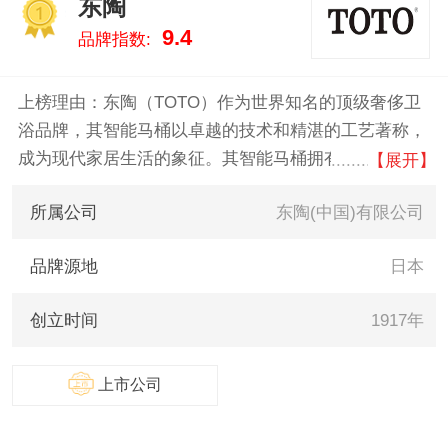
东陶
下/Panasonic、高仪/Grohe、德立
1
9.4
品牌指数:
菲/DURAVIT、伊奈/INAX、吉博
力/GEBERIT 。我们致力于用最真
实的数据告诉您智能马桶什么牌
上榜理由：东陶（TOTO）作为世界知名的顶级奢侈卫
子好，供您参考。
浴品牌，其智能马桶以卓越的技术和精湛的工艺著称，
成为现代家居生活的象征。其智能马桶拥有自动清洗、
【展开】
温水冲洗、暖风干燥、抗菌座圈等多项人性化功能，带
所属公司
东陶(中国)有限公司
来前所未有的舒适和便捷。
品牌源地
日本
创立时间
1917年
上市公司