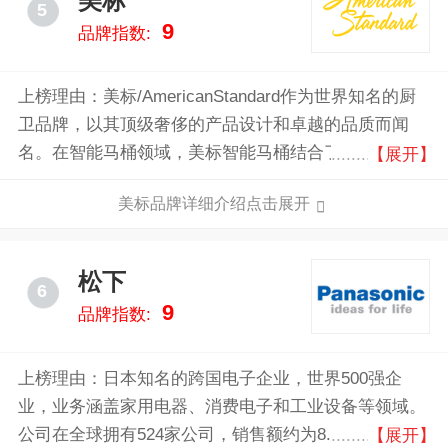
美标
5
保。
9
品牌指数:
上榜理由：美标/AmericanStandard作为世界知名的厨
卫品牌，以其顶级奢侈的产品设计和卓越的品质而闻
名。在智能马桶领域，美标智能马桶结合了创新科技与
【展开】
人性化设计，带来极致使用体验。其主要优势包括：一
美标品牌详细介绍点击展开
键自动冲洗功能，确保每次使用后都洁净如新；智能座
圈加热功能，为用户提供温暖舒适的如厕体验；多档位
水流调整和温水清洗功能，贴心满足不同需求。此外，
松下
6
节能环保的设计理念，帮助用户有效减少水资源浪费。
9
品牌指数:
选择美标智能马桶，不仅是享受高端奢华的生活方式，
更是追求品质与舒适的明智之选。
上榜理由：日本知名的跨国电子企业，世界500强企
业，业务涵盖家用电器、消费电子和工业设备等领域。
公司在全球拥有524家公司，销售额约为8.38万亿日
【展开】