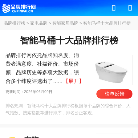
品牌排行榜
>
家电品牌
>
智能家居品牌
>
智能马桶十大品牌排行榜
智能马桶十大品牌排行榜
品牌排行网依托品牌知名度、消
费者满意度、社媒评价、市场份
额、品牌历史等多项大数据，综
合多个纬度评选出了2026年智能
【展开】
马桶十大品牌排行榜，其中前十
更新时间：2026年06月09日
榜单反馈
名为：东陶/TOTO、科
排名规则：智能马桶十大品牌排行榜根据每个品牌的综合评价、人
勒/KOHLER、唯
气指数、搜索指数等进行排序，排名公正客观。
宝/Villeroy&Boch、汉斯格
雅/HansGrohe、美
标/AmericanStandard、松