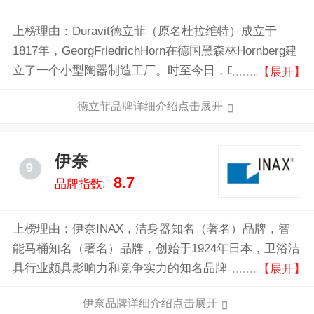
上榜理由：Duravit德立菲（原名杜拉维特）成立于
1817年，GeorgFriedrichHorn在德国黑森林Hornberg建
立了一个小型陶器制造工厂。时至今日，Duravit已从一
【展开】
家手工作坊发展成为全球领军的卫浴产品制造商，提供
德立菲品牌详细介绍点击展开
全方面卫浴解决方案，包括卫生陶瓷、浴室家具、浴
缸、养生SPA系统等。
伊奈
9
8.7
品牌指数:
上榜理由：伊奈INAX，洁身器知名（著名）品牌，智
能马桶知名（著名）品牌，创始于1924年日本，卫浴洁
具行业颇具影响力和竞争实力的知名品牌，全球知名卫
【展开】
生洁具及瓷砖产品供应商之一。
伊奈品牌详细介绍点击展开