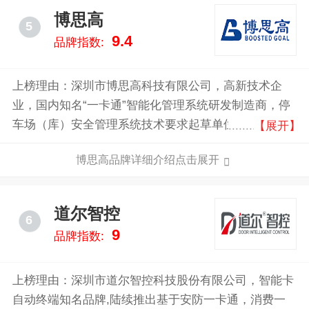
新技术企业、广东省专精特新企业、新四板挂牌企业、
博思高
5
佛山细分龙头企业等资质。旗下有两大工厂位于广东佛
9.4
品牌指数:
山、江苏无锡，在国内拥有15家直营销售子公司，省市
县售后服务网点800余个，提供专业一对一服务400热
线。
上榜理由：深圳市博思高科技有限公司，高新技术企
业，国内知名“一卡通”智能化管理系统研发制造商，停
车场（库）安全管理系统技术要求起草单位，专业从事
【展开】
楼宇智能化系统解决方案和系统设备研发、生产、销
博思高品牌详细介绍点击展开
售、服务的技术企业。
道尔智控
6
9
品牌指数:
上榜理由：深圳市道尔智控科技股份有限公司，智能卡
自动终端知名品牌,陆续推出基于安防一卡通，消费一