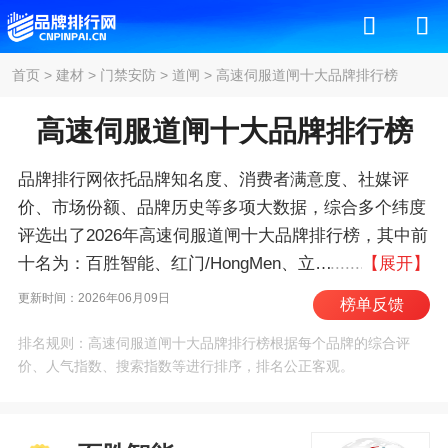
首页
>
建材
>
门禁安防
>
道闸
>
高速伺服道闸十大品牌排行榜
高速伺服道闸十大品牌排行榜
品牌排行网依托品牌知名度、消费者满意度、社媒评
价、市场份额、品牌历史等多项大数据，综合多个纬度
评选出了2026年高速伺服道闸十大品牌排行榜，其中前
十名为：百胜智能、红门/HongMen、立
【展开】
方/REFORMER、启功/QiGong、博思高/boostedgoal、
更新时间：2026年06月09日
榜单反馈
道尔智控、安居宝、捷顺成隆/JIESHUN、车
排名规则：高速伺服道闸十大品牌排行榜根据每个品牌的综合评
安/Carsafe、富士智能/FUJICA 。我们致力于用最真实
价、人气指数、搜索指数等进行排序，排名公正客观。
的数据告诉您高速伺服道闸什么牌子好，供您参考。