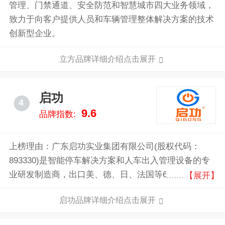
管理、门禁通道、安全防范和智慧城市四大业务领域，
致力于向客户提供人员和车辆管理整体解决方案的技术
创新型企业。
立方品牌详细介绍点击展开
启功
4
9.6
品牌指数:
上榜理由：广东启功实业集团有限公司(股权代码：
893330)是智能停车解决方案和人车出入管理设备的专
业研发制造商，出口美、德、日、法国等66个国家，总
【展开】
服务客户数量39.68万，连续3年营收过亿。深耕专业20
启功品牌详细介绍点击展开
年，近3年投入研发费用过2000万，累计申请236项专
利，软件著作权8项，作品著作权3项，先后荣获国家高