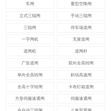
车闸
重型空降闸
立式三辊闸
手动三辊闸
三辊闸
停车场道闸
一字闸机
无簧道闸
道闸机
道闸杆
广告道闸
双向全高转闸
单向全高转闸
斜动高速闸
全高十字转闸
卡布灯箱道闸
方形伺服速通闸
伺服速通闸
全自动三辊闸
八角双翼闸