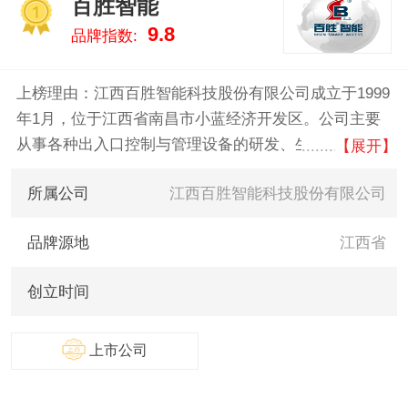
百胜智能
1
9.8
品牌指数:
上榜理由：江西百胜智能科技股份有限公司成立于1999
年1月，位于江西省南昌市小蓝经济开发区。公司主要
从事各种出入口控制与管理设备的研发、生产和销售，
【展开】
并能够针对客户需求提供出入口控制与管理整体解决方
所属公司
江西百胜智能科技股份有限公司
案，目前已成为出入口控制与管理行业领军企业。公司
占地面积153亩，建有8万平方米现代化厂房，拥有智能
品牌源地
江西省
化、自动化生产流水线。公司在全国有30个经销商，在
100多个城市有销售服务机构，营销网络覆盖全国各省
创立时间
（市），外贸出口欧洲、美洲、非洲、中东等50多个国
家与地区。
上市公司