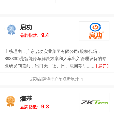
启功
2
9.4
品牌指数:
上榜理由：广东启功实业集团有限公司(股权代码：
893330)是智能停车解决方案和人车出入管理设备的专
业研发制造商，出口美、德、日、法国等66个国家，总
【展开】
服务客户数量39.68万，连续3年营收过亿。深耕专业20
启功品牌详细介绍点击展开
年，近3年投入研发费用过2000万，累计申请236项专
利，软件著作权8项，作品著作权3项，先后荣获国家高
新技术企业、广东省专精特新企业、新四板挂牌企业、
熵基
3
佛山细分龙头企业等资质。旗下有两大工厂位于广东佛
9.3
品牌指数:
山、江苏无锡，在国内拥有15家直营销售子公司，省市