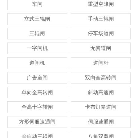
车闸
重型空降闸
立式三辊闸
手动三辊闸
三辊闸
停车场道闸
一字闸机
无簧道闸
道闸机
道闸杆
广告道闸
双向全高转闸
单向全高转闸
斜动高速闸
全高十字转闸
卡布灯箱道闸
方形伺服速通闸
伺服速通闸
全自动三辊闸
八角双翼闸