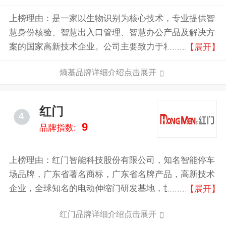
县售后服务网点800余个，提供专业一对一服务400热
线。
上榜理由：是一家以生物识别为核心技术，专业提供智
慧身份核验、智慧出入口管理、智慧办公产品及解决方
案的国家高新技术企业。公司主要致力于将指纹、人
【展开】
脸、静脉、虹膜等生物识别核心技术与计算机视觉、射
熵基品牌详细介绍点击展开
频、物联网等技术相融合，向商业、交通、金融、教
育、医疗、政务等多个领域，提供具备身份识别与验证
功能的智能终端、行业应用软件与平台。为全球公共服
红门
4
务用户、企事业级用户及个人用户提供全方位服务。
9
品牌指数:
上榜理由：红门智能科技股份有限公司，知名智能停车
场品牌，广东省著名商标，广东省名牌产品，高新技术
企业，全球知名的电动伸缩门研发基地，世界大学生运
【展开】
动会指定旗杆供应商。
红门品牌详细介绍点击展开