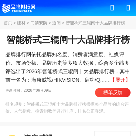
首页
>
建材
>
门禁安防
>
道闸
>
智能桥式三辊闸十大品牌排行榜
智能桥式三辊闸十大品牌排行榜
品牌排行网依托品牌知名度、消费者满意度、社媒评
价、市场份额、品牌历史等多项大数据，综合多个纬度
评选出了2026年智能桥式三辊闸十大品牌排行榜，其中
前十名为：海康威视/HIKVISION、启功/QiGong、熵
【展开】
基/ZKTECO、红门/HongMen、车安/Carsafe、安居
更新时间：2026年06月09日
榜单反馈
宝/ANJUBAO、大华/DAHUA、富士智能/FUJICA、博
排名规则：智能桥式三辊闸十大品牌排行榜根据每个品牌的综合评
思高/boostedgoal、道尔智控 。我们致力于用最真实的
价、人气指数、搜索指数等进行排序，排名公正客观。
数据告诉您智能桥式三辊闸什么牌子好，供您参考。