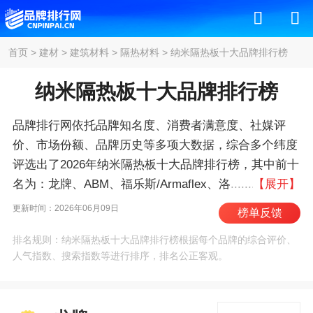
首页
>
建材
>
建筑材料
>
隔热材料
>
纳米隔热板十大品牌排行榜
纳米隔热板十大品牌排行榜
品牌排行网依托品牌知名度、消费者满意度、社媒评
价、市场份额、品牌历史等多项大数据，综合多个纬度
评选出了2026年纳米隔热板十大品牌排行榜，其中前十
名为：龙牌、ABM、福乐斯/Armaflex、洛科
【展开】
威/Rockwool、欧文斯科宁、赢胜/WINCELL、金
更新时间：2026年06月09日
榜单反馈
隅/BBMG、华美橡塑/HUAMEI、依索维尔/ISOVER、
排名规则：纳米隔热板十大品牌排行榜根据每个品牌的综合评价、
鲁阳/LUYANG 。我们致力于用最真实的数据告诉您纳
人气指数、搜索指数等进行排序，排名公正客观。
米隔热板什么牌子好，供您参考。