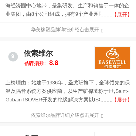
海经济圈中心地带，是集研发、生产和销售于一体的企
业集团，由8个公司组成，拥有9个产业园区，在河北、
【展开】
四川、广东、江西、广西建有生产基地，专业化生产橡
华美橡塑品牌详细介绍点击展开
塑绝热保温材料、离心玻璃棉、挤塑聚苯乙烯保温板
（XPS）等绝热节能产品。
依索维尔
9
8.8
品牌指数:
上榜理由：始建于1936年，圣戈班旗下，全球领先的保
温及隔音系统方案供应商，以生产矿棉著称于世,Saint-
Gobain ISOVER开发的绝缘解决方案以ISOVER国际品
【展开】
牌在世界范围内销售。CertainTeed在北美，Celotex在
依索维尔品牌详细介绍点击展开
英国,IZOCAM 在土耳其，KIMMCO -依索维尔在中东或
Cultilene水耕。所有这些品牌在各自的市场中均享有强
大的领导力和高度认可。以其可靠性以及产品和解决方