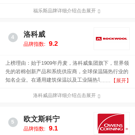
的高度富有弹性的闭泡发泡绝热材料。这是一个巨大的
福乐斯品牌详细介绍点击展开
技术突破，福乐斯后来成为全世界柔性管道绝热材料的
领导品牌。福乐斯无纤维粉尘,不含甲醛,不含氯氟烃等
破坏臭氧层的工质，广泛应用于民用及工用建筑内冷热
洛科威
4
水管道及空调系统绝热。
9.2
品牌指数:
上榜理由：始于1909年丹麦，洛科威集团旗下，世界领
先的岩棉创新产品和系统供应商，全球保温隔热行业的
知名企业。在通用建筑保温以及工业隔热等领域，洛科
【展开】
威中国可提供全系列的产品，满足不同的应用需要。洛
洛科威品牌详细介绍点击展开
科威岩棉制品具有“防火安全、吸音降噪、耐久稳定、
可持续性”等优点，产品经得起岁月考验，在任何环境
下都保卫着建筑物和里面的人，同时减少建筑物产生的
欧文斯科宁
5
碳足迹，保护着环境，促进社会可持续发展。
9.1
品牌指数: