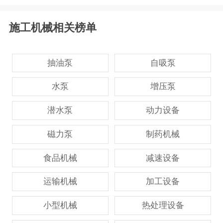
施工机械相关榜单
抽油泵
自吸泵
水泵
增压泵
潜水泵
动力设备
磁力泵
制药机械
食品机械
减速设备
运输机械
加工设备
小型机械
热处理设备