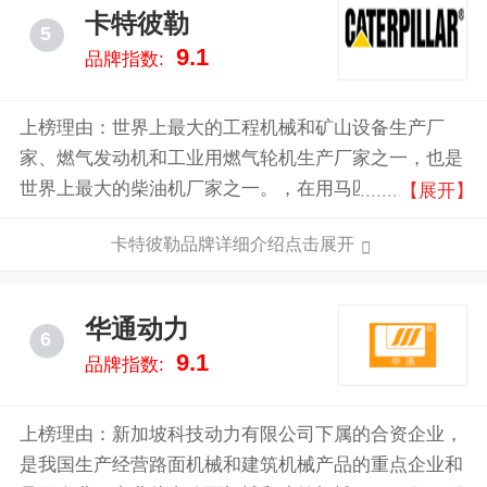
卡特彼勒
5
9.1
品牌指数:
上榜理由：世界上最大的工程机械和矿山设备生产厂
家、燃气发动机和工业用燃气轮机生产厂家之一，也是
世界上最大的柴油机厂家之一。，在用马匹为基础设施
【展开】
和农业提供动力的时代，Caterpillar 联合创始人
卡特彼勒品牌详细介绍点击展开
Benjamin Holt 和 C.L. Best 打造了改变客户工作方式的
产品。1890 年，Holt 发明了蒸汽拖拉机，使农民能比
马匹工作的时间更长。Best 则专注于早期汽油技术来
华通动力
6
满足客户需求。
9.1
品牌指数:
上榜理由：新加坡科技动力有限公司下属的合资企业，
是我国生产经营路面机械和建筑机械产品的重点企业和