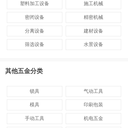
塑料加工设备
施工机械
密闭设备
精密机械
分离设备
建材设备
筛选设备
水景设备
其他五金分类
锁具
气动工具
模具
印刷包装
手动工具
机电五金