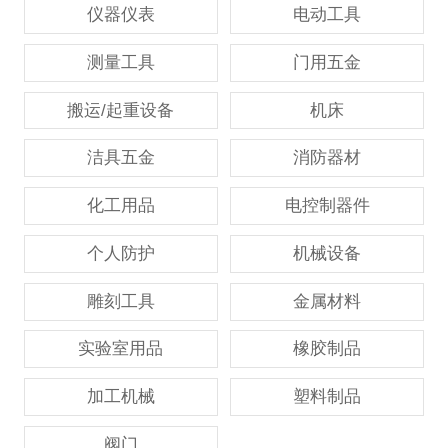
仪器仪表
电动工具
测量工具
门用五金
搬运/起重设备
机床
洁具五金
消防器材
化工用品
电控制器件
个人防护
机械设备
雕刻工具
金属材料
实验室用品
橡胶制品
加工机械
塑料制品
阀门