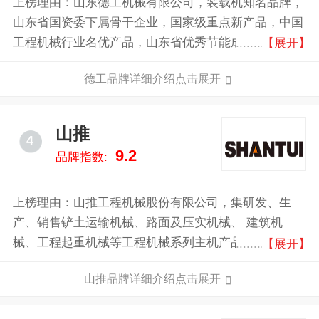
上榜理由：山东德工机械有限公司，装载机知名品牌，
山东省国资委下属骨干企业，国家级重点新产品，中国
工程机械行业名优产品，山东省优秀节能成果，国内生
【展开】
产工程机械较早的专业厂之一，具备强大产能与质量管
德工品牌详细介绍点击展开
控体系的现代化企业。
山推
4
9.2
品牌指数:
上榜理由：山推工程机械股份有限公司，集研发、生
产、销售铲土运输机械、路面及压实机械、 建筑机
械、工程起重机械等工程机械系列主机产品及关键零部
【展开】
件于一体的国家大型一类骨干企业， 国有股份制上市
山推品牌详细介绍点击展开
公司。