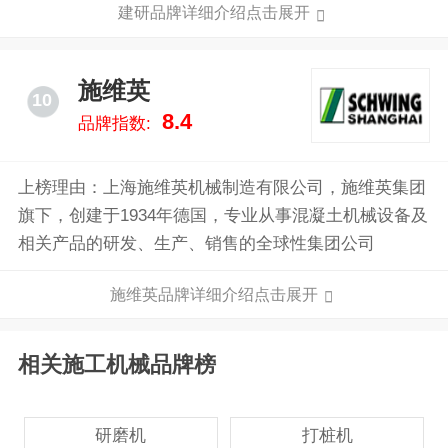
建研品牌详细介绍点击展开
有限公司经营，同时转入公司经营的还有该院与日本车
辆制造株式会社、日本建调株式会社等国外公司的长期
技术合作业务。
施维英
10
8.4
品牌指数:
上榜理由：上海施维英机械制造有限公司，施维英集团
旗下，创建于1934年德国，专业从事混凝土机械设备及
相关产品的研发、生产、销售的全球性集团公司
施维英品牌详细介绍点击展开
相关施工机械品牌榜
研磨机
打桩机