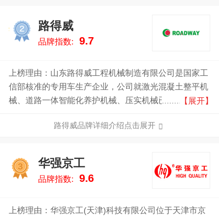
路得威
2
9.7
品牌指数:
上榜理由：山东路得威工程机械制造有限公司是国家工
信部核准的专用车生产企业，公司就激光混凝土整平机
械、道路一体智能化养护机械、压实机械已成为国内技
【展开】
术先进、品种齐全的掌握核心技术的开创型企业。在国
路得威品牌详细介绍点击展开
内，公司产品被中国铁工、中国铁建、中国水利水电、
中国交建、中国武警水电等具有工程总承包特级资质的
大型建筑企业选用，受到客户的广泛好评。
华强京工
3
9.6
品牌指数:
上榜理由：华强京工(天津)科技有限公司位于天津市京