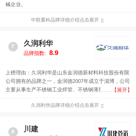
械企业。
中联重科品牌详细介绍点击展开
久润利华
7
8.9
品牌指数:
上榜理由：久润利华是山东金润德新材料科技股份有限
公司拥有的品牌之一，金润德2007年成立于淄博，公司
主要从事生产不锈钢工业焊管、不锈钢薄壁水管、管
【展开】
件、食品卫生级管等不锈钢管以及钛合金、高镍合金等
久润利华品牌详细介绍点击展开
有色金属管。
川建
8