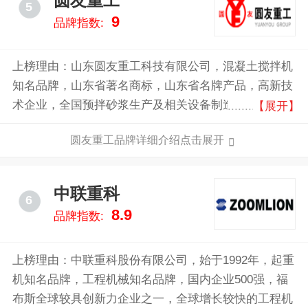
圆友重工
5
9
品牌指数:
上榜理由：山东圆友重工科技有限公司，混凝土搅拌机
知名品牌，山东省著名商标，山东省名牌产品，高新技
术企业，全国预拌砂浆生产及相关设备制造示范企业，
【展开】
山东省企业技术中心，中国工程机械工业协会会员单
圆友重工品牌详细介绍点击展开
位。
中联重科
6
8.9
品牌指数:
上榜理由：中联重科股份有限公司，始于1992年，起重
机知名品牌，工程机械知名品牌，国内企业500强，福
布斯全球较具创新力企业之一，全球增长较快的工程机