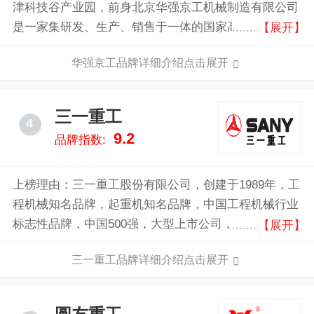
津科技谷产业园，前身北京华强京工机械制造有限公司
是一家集研发、生产、销售于一体的国家高新技术企
【展开】
业，公司主要产品有拖式混凝土输送泵、车载式混凝土
华强京工品牌详细介绍点击展开
泵、液压布科机、湿喷台车等系列混凝土设备产品，拥
有多项国家专利。
三一重工
4
9.2
品牌指数:
上榜理由：三一重工股份有限公司，创建于1989年，工
程机械知名品牌，起重机知名品牌，中国工程机械行业
标志性品牌，中国500强，大型上市公司，全球享有盛
【展开】
誉的工程机械制造商。
三一重工品牌详细介绍点击展开