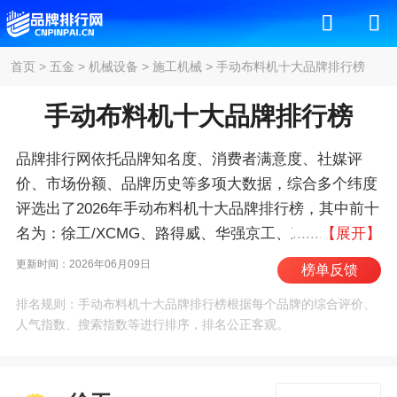
首页
>
五金
>
机械设备
>
施工机械
>
手动布料机十大品牌排行榜
手动布料机十大品牌排行榜
品牌排行网依托品牌知名度、消费者满意度、社媒评
价、市场份额、品牌历史等多项大数据，综合多个纬度
评选出了2026年手动布料机十大品牌排行榜，其中前十
名为：徐工/XCMG、路得威、华强京工、三一重
【展开】
工/SANY、圆友重工、中联重科/ZOOMLION、久润利
更新时间：2026年06月09日
榜单反馈
华、川建、建研、施维英/Schwing 。我们致力于用最
排名规则：手动布料机十大品牌排行榜根据每个品牌的综合评价、
真实的数据告诉您手动布料机什么牌子好，供您参考。
人气指数、搜索指数等进行排序，排名公正客观。