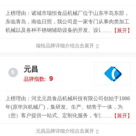
上榜理由：诸城市瑞恒食品机械厂位于山东半岛东部，
东临青岛，南临日照，我公司是一家专门从事肉类加工
机械以及各种不锈钢辅助设备的开发、设计、制造及销
【展开】
售的现代化企业。各类技术人才齐全，拥有雄厚的技术
瑞恒品牌详细介绍点击展开
力量，在食品机械的制造领域有着十分丰富的实践经
验，现已拥有各类机械加工设备，能够满足不同层次用
户的需要。
元昌
6
9
品牌指数:
上榜理由：河北元昌食品机械科技有限公司创始于1986
年(原华兴机械厂)，集研发、生产、销售于一体，为
（您）客户提供一站式、定制化服务，专注研发生产斩
【展开】
拌机系列、灌装机系列、打卡机机系列等肉类深加工设
元昌品牌详细介绍点击展开
备。