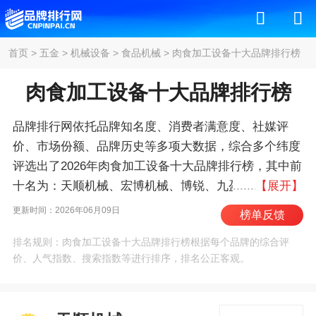
首页
>
五金
>
机械设备
>
食品机械
>
肉食加工设备十大品牌排行榜
肉食加工设备十大品牌排行榜
品牌排行网依托品牌知名度、消费者满意度、社媒评
价、市场份额、品牌历史等多项大数据，综合多个纬度
评选出了2026年肉食加工设备十大品牌排行榜，其中前
十名为：天顺机械、宏博机械、博锐、九盈、瑞恒、元
【展开】
昌、南常、鸿祥瑞、常德天一、冠通 。我们致力于用
更新时间：2026年06月09日
榜单反馈
最真实的数据告诉您肉食加工设备什么牌子好，供您参
排名规则：肉食加工设备十大品牌排行榜根据每个品牌的综合评
考。
价、人气指数、搜索指数等进行排序，排名公正客观。