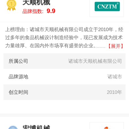
天顺机械
1
9.9
品牌指数:
上榜理由：诸城市天顺机械有限公司成立于2010年，经
过多年的食品机械设计制造经验中，现已发展成为技术
力量雄厚、在国内外市场享有盛誉的企业。主要生产油
【展开】
炸设备、清洗设备、漂烫蒸煮设备、低温杀菌机、速冻
所属公司
诸城市天顺机械有限公司
设备、真空冻干、干燥设备、包装设备，果蔬切割设备
和食品加工生产线等成套设备。设备主要面向果蔬类、
品牌源地
诸城市
水产类、肉类、面食类、中央厨房、药材，宠物食品等
加工企业。
创立时间
2010年
宏博机械