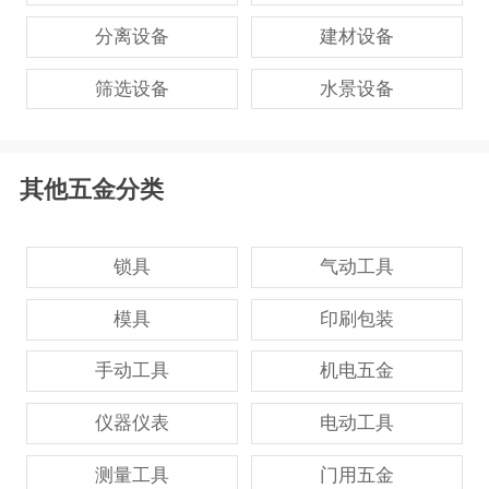
分离设备
建材设备
筛选设备
水景设备
其他五金分类
锁具
气动工具
模具
印刷包装
手动工具
机电五金
仪器仪表
电动工具
测量工具
门用五金