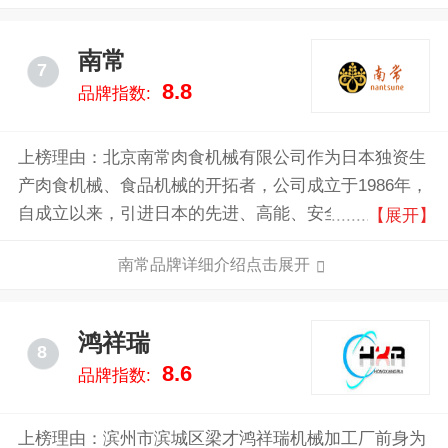
南常
7
8.8
品牌指数:
上榜理由：北京南常肉食机械有限公司作为日本独资生
产肉食机械、食品机械的开拓者，公司成立于1986年，
自成立以来，引进日本的先进、高能、安全、卫生等现
【展开】
代化技术，严格质量管理，为满足市场需求，不懈努
南常品牌详细介绍点击展开
力，向用户提供了一批又一批冷冻肉和冷鲜肉切片机以
及各种特殊肉类加工设备。
鸿祥瑞
8
8.6
品牌指数:
上榜理由：滨州市滨城区梁才鸿祥瑞机械加工厂前身为