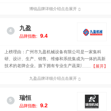
践经验丰富的职工队伍，以及崭新精良的机加工设备。
博锐品牌详细介绍点击展开
研制出定量灌装机、铝丝双卡打卡机，其技术指标和可
靠性，接近发达国家同类设备水平。
九盈
4
9.4
品牌指数:
上榜理由：广州市九盈机械设备有限公司是一家集科
研、设计、生产、销售、维修和系统集成为一体的高新
技术的老牌企业。旗下拥有专业生产蔬菜清洗等中央厨
【展开】
房生产连接线机械的机械加工厂。线下连锁提供食品机
九盈品牌详细介绍点击展开
械行业内中央厨房、食品加工厂、学校营养配餐、大型
酒店、大型学校和工厂食堂等品种全、产品、服务周到
的优质供应商之一。
瑞恒
5
9.2
品牌指数: