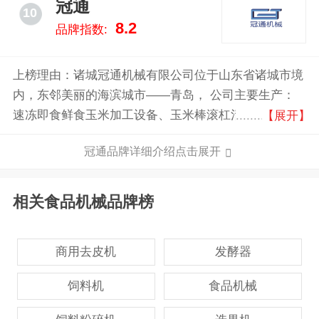
冠通
10
8.2
品牌指数:
上榜理由：诸城冠通机械有限公司位于山东省诸城市境
内，东邻美丽的海滨城市——青岛， 公司主要生产：
速冻即食鲜食玉米加工设备、玉米棒滚杠清洗机、玉米
【展开】
杀菌锅、杀菌釜、蒸煮锅、真空包装机、水果糯玉米棒
冠通品牌详细介绍点击展开
生产流水线等。
相关食品机械品牌榜
商用去皮机
发酵器
饲料机
食品机械