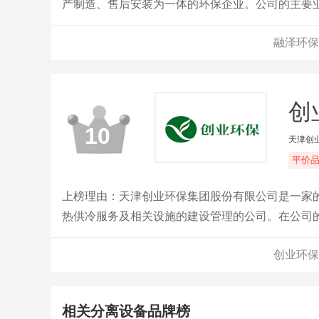
产制造、售后安装为一体的环保企业。公司的主要
软化水处理，以及大气废气的收集治理等。
融泽环保
创
10
天津创
平价
上榜理由：天津创业环保集团股份有限公司是一家
热供冷服务及相关设施的建设管理的公司。在公司的
荣获"2008中国节能减排创新单位"的称号。2010
创业环保
展,公司进一步巩固自身优势,全面提升竞争能力。在
合肥、德清等地,扩大了在全国范围内的战略布局;
东泰产业废弃物处理有限公司,凯英公司成功引入水
相关分离设备品牌榜
环保业务的综合竞争能力。