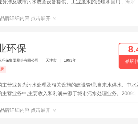
业务涉及城市污水成套设备提供、工业废水的治理和回用，海水
品牌详细内容 点击展开
业环保
8.
业环保集团股份有限公司
|
天津市
|
1993年
品牌
品牌
的主营业务为污水处理及相关设施的建设管理,自来水供水、中水
主营业务中,主要收入和利润来源于城市污水处理业务。2009年
年,公司名列中国水网2010年度水业十大影响力企业。经过2018年
品牌详细内容 点击展开
市场开拓方面,取得积极进展,获得7个水处理项目,分布在界首、
在资本运作方面,积极推动混改工作,山东公司引进了行业内龙头企
行业知名企业北京碧水源科技股份有限公司,通过引入战略投资人