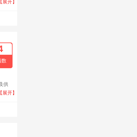
淡化，
【展开】
4
指数
及供
,公司
【展开】
的发
施秉、
业大连
提升