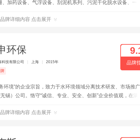
栅、加药设备、气浮设备、刮泥机系列、污泥干化脱水设备、一
过滤器、精密过滤器等）；产品广泛应用于钢铁、发电、化工、
品牌详细内容 点击展开
申环保
9.
保科技有限公司
|
上海
|
2015年
品牌
品牌
务环境”的企业宗旨，致力于水环境领域分离技术研发、市场推
(无锡）公司。恪守“诚信、专业、安全、创新”企业价值观，在满
以追求“品质至上，持续创新”为目标，立志为环境保护贡献更
品牌详细内容 点击展开