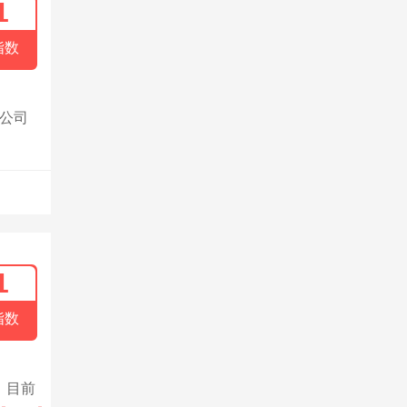
1
指数
。公司
1
指数
。目前