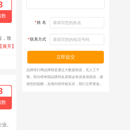
3
指数
*
姓 名
旨，致
*
联系方式
水体治
【展开】
脱水
立即提交
生物
品牌排行网品牌榜是通过大数据筛选，无人工干
预，部分榜单因品牌同名原因会有误差或错误，感
谢您的提醒，反馈内容经核实后，我们立即更改。
3
指数
企业。