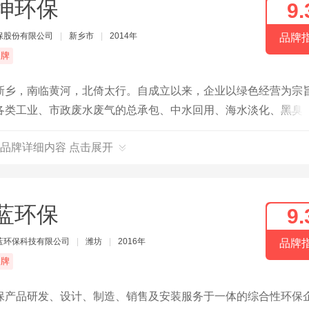
坤环保
9.
保股份有限公司
|
新乡市
|
2014年
品牌
品牌
新乡，南临黄河，北倚太行。自成立以来，企业以绿色经营为宗
各类工业、市政废水废气的总承包、中水回用、海水淡化、黑臭
测、生物除臭、VOCs治理、成套环保设备的生产制造（污泥
品牌详细内容 点击展开
拌式曝气机，推流搅拌式曝气机，MBR一体化设备，粗细格栅，
动加药装置，厌氧塔，芬顿塔等非标加工设备）。
蓝环保
9.
蓝环保科技有限公司
|
潍坊
|
2016年
品牌
品牌
保产品研发、设计、制造、销售及安装服务于一体的综合性环保