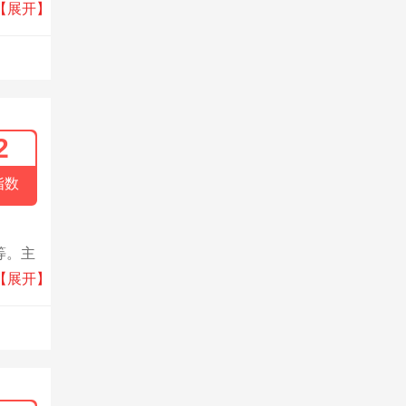
产的污
【展开】
、去除
2
指数
等。主
技术服
【展开】