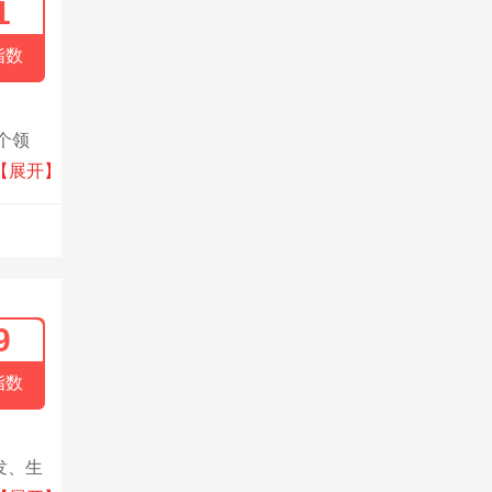
1
指数
个领
，并
【展开】
9
指数
发、生