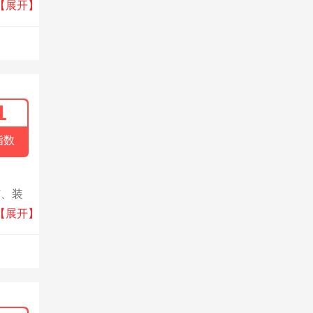
体化地
【展开】
印染、
1
指数
广、装
足客
【展开】
多，成