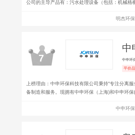
公司的主导产品有：污水处理设备（包括：机械格
埋式污水处理设备等）；净水过滤设备（包括机械
明杰环保
冶金、医药、食品、及太阳能设备制造等领域。
中
7
中申环
平价
上榜理由：中申环保科技有限公司秉持“专注分离服
备制造和服务。现拥有中申环保（上海)和中申环保
户环境系统方案和服务需求上，赢得了客户的肯定。
中申环保
为水环境分离领域的领跑者。