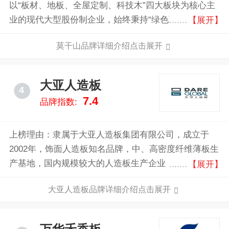
以“板材、地板、全屋定制、科技木”四大板块为核心主
业的现代大型股份制企业，始终秉持“绿色环保，关爱
【展开】
人类健康”的发展理念，以“打造最懂科技的绿色家居领
莫干山品牌详细介绍点击展开
军企业”为战略目标，深耕于家居建材领域，业务已遍
及全国及部分海外市场。
大亚人造板
4
7.4
品牌指数:
上榜理由：隶属于大亚人造板集团有限公司，成立于
2002年，饰面人造板知名品牌，中、高密度纤维薄板生
产基地，国内规模较大的人造板生产企业，主要生产多
【展开】
层均质环保刨花板、中、高密度纤维板、强化地板、三
大亚人造板品牌详细介绍点击展开
层实木复合地板、高档家具等。公司深入贯彻绿色发展
的基本理念，积极推进国土绿化，坚持以保护生态为原
则，发展现代林业。