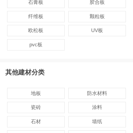
石膏板
胶合板
纤维板
颗粒板
欧松板
UV板
pvc板
其他建材分类
地板
防水材料
瓷砖
涂料
石材
墙纸