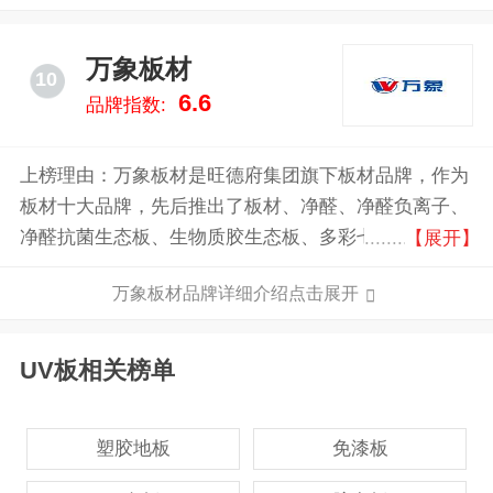
万象板材
10
6.6
品牌指数:
上榜理由：万象板材是旺德府集团旗下板材品牌，作为
板材十大品牌，先后推出了板材、净醛、净醛负离子、
净醛抗菌生态板、生物质胶生态板、多彩七巧板、万象
【展开】
家具板、无醛级基材家具板、实木康养家具板、万象天
万象板材品牌详细介绍点击展开
冠私享系列板材。不仅拓宽了万象板材的产品线，同时
为更多有着高品质装修需求的消费者提供了更好的选
择，这进一步夯实了万象品牌在木制品行业的领头羊地
UV板相关榜单
位。
塑胶地板
免漆板