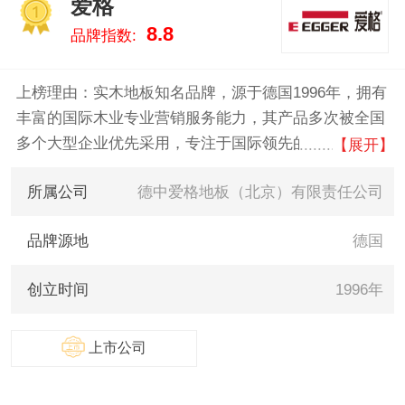
爱格
舟/TREEZO、福庆、万象板材 。
1
8.8
品牌指数:
我们致力于用最真实的数据告诉
您UV板什么牌子好，供您参考。
上榜理由：实木地板知名品牌，源于德国1996年，拥有
丰富的国际木业专业营销服务能力，其产品多次被全国
多个大型企业优先采用，专注于国际领先的德国及全球
【展开】
精品木材的投资和市场运营。
所属公司
德中爱格地板（北京）有限责任公司
品牌源地
德国
创立时间
1996年
上市公司