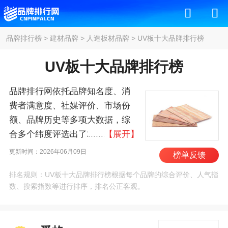
品牌排行榜
>
建材品牌
>
人造板材品牌
>
UV板十大品牌排行榜
UV板十大品牌排行榜
品牌排行网依托品牌知名度、消
费者满意度、社媒评价、市场份
额、品牌历史等多项大数据，综
合多个纬度评选出了2026年UV板
【展开】
十大品牌排行榜，其中前十名
更新时间：2026年06月09日
榜单反馈
为：爱格/EGGER、兔宝
排名规则：UV板十大品牌排行榜根据每个品牌的综合评价、人气指
宝/TUBAO、莫干山、大亚人造
数、搜索指数等进行排序，排名公正客观。
板、万华禾香板/Wanhua、鹏
鸿/PENGHONG、露水
河/DEWRIVER、千年