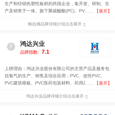
生产和经销热塑性板材的跨国企业，集开发、研制、生
产及销售于一体。旗下聚碳酸酯(PC)、PVC 和亚克力
【展开】
(PMMA) 板材的生产基地分布在英国、美国和以色列，
帕拉姆品牌详细介绍点击展开
产品广泛适用于建筑业、工业、广告业、农业、DIY、
制造业等多种行业。
鸿达兴业
7
7.1
品牌指数:
上榜理由：鸿达兴业股份有限公司的主营产品及服务包
括氢气的生产、销售及综合应用；PVC、改性PVC、
PVC建筑模板、PVC医药包装材料、药用高阻隔PVC材
【展开】
料、PVC生态屋、PVC抗菌材料、隔离板等PVC新材
鸿达兴业品牌详细介绍点击展开
料；稀土储氢材料、稀土热稳定剂、稀土催化剂等稀土
新材料；土壤调理剂、环保脱硫剂等环保产品，提供土
壤治理、脱硫脱硝等环境修复工程服务；生产销售口