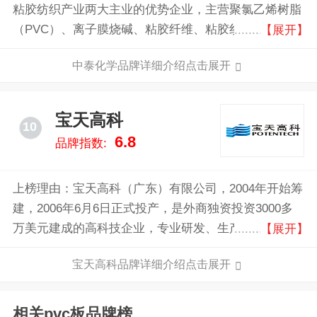
粘胶纺织产业两大主业的优势企业，主营聚氯乙烯树脂
（PVC）、离子膜烧碱、粘胶纤维、粘胶纱四大产品，
【展开】
配套热电、兰炭、电石、电石渣制水泥、棉浆粕等循环
中泰化学品牌详细介绍点击展开
经济产业链。
宝天高科
10
6.8
品牌指数:
上榜理由：宝天高科（广东）有限公司，2004年开始筹
建，2006年6月6日正式投产，是外商独资投资3000多
万美元建成的高科技企业，专业研发、生产、销售PVC
【展开】
发泡板材、PVC发泡型材。以塞路卡工艺生产真正的
宝天高科品牌详细介绍点击展开
PVC结皮发泡板，是国内知名的生产及供应商。
相关pvc板品牌榜