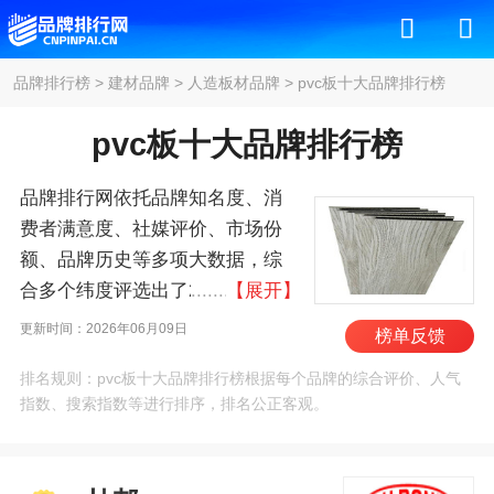
品牌排行榜
>
建材品牌
>
人造板材品牌
>
pvc板十大品牌排行榜
pvc板十大品牌排行榜
品牌排行网依托品牌知名度、消
费者满意度、社媒评价、市场份
额、品牌历史等多项大数据，综
合多个纬度评选出了2026年pvc板
【展开】
十大品牌排行榜，其中前十名
更新时间：2026年06月09日
榜单反馈
为：杜邦/DuPont、巴斯
排名规则：pvc板十大品牌排行榜根据每个品牌的综合评价、人气
夫/BASF、阿科玛/Arkema、伟星
指数、搜索指数等进行排序，排名公正客观。
新材、海螺新材、帕拉
姆/PALRAM、鸿达兴业、KOMA
Building Products、中泰化学、宝