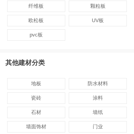
纤维板
颗粒板
欧松板
UV板
pvc板
其他建材分类
地板
防水材料
瓷砖
涂料
石材
墙纸
墙面饰材
门业