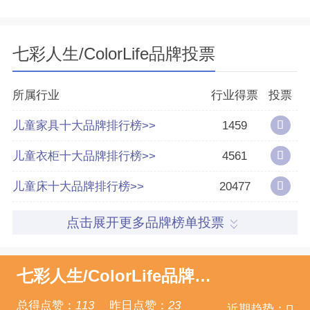
所属公司
深圳市七彩人生家具公司
七彩人生/ColorLife品牌投票
分享量
298
好评率
63%
所属行业
行业得票
投票
儿童家具十大品牌排行榜>>
1459
参与榜单数
36个
儿童衣柜十大品牌排行榜>>
4561
得票数
296189
儿童床十大品牌排行榜>>
20477
点击展开更多品牌榜单投票
七彩人生/ColorLife品牌点赞
总得点赞：
113
昨日点赞：
23
近期趋势：