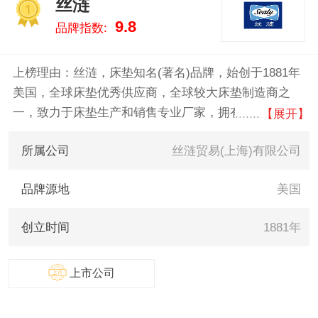
丝涟
达/SERTA、斯林百
1
9.8
品牌指数:
兰/Slumberland、箱根之梦 。我
们致力于用最真实的数据告诉您
床垫什么牌子好，供您参考。
上榜理由：丝涟，床垫知名(著名)品牌，始创于1881年
美国，全球床垫优秀供应商，全球较大床垫制造商之
一，致力于床垫生产和销售专业厂家，拥有世界最具规
【展开】
模和最先进的研发中心和产品测试实验室。丝涟贸易
所属公司
丝涟贸易(上海)有限公司
（上海）有限公司于2008年正式成立。
品牌源地
美国
创立时间
1881年
上市公司