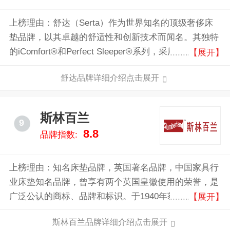
上榜理由：舒达（Serta）作为世界知名的顶级奢侈床
垫品牌，以其卓越的舒适性和创新技术而闻名。其独特
的iComfort®和Perfect Sleeper®系列，采用先进的记忆
【展开】
泡沫和独立袋装弹簧设计，提供卓越的支撑和压力缓
舒达品牌详细介绍点击展开
解，确保每晚都能享受深度睡眠。舒达床垫不仅在全球
市场上享有盛誉，更是众多五星级酒店的首选，彰显其
高端品质和可靠性。
斯林百兰
9
8.8
品牌指数:
上榜理由：知名床垫品牌，英国著名品牌，中国家具行
业床垫知名品牌，曾享有两个英国皇徽使用的荣誉，是
广泛公认的商标、品牌和标识。于1940年获得英国国王
【展开】
乔治六世授权加冕，又获得英国女王伊丽莎白二世及其
斯林百兰品牌详细介绍点击展开
皇母的皇家授权加冕，曾享有两个英国皇徽使用的荣