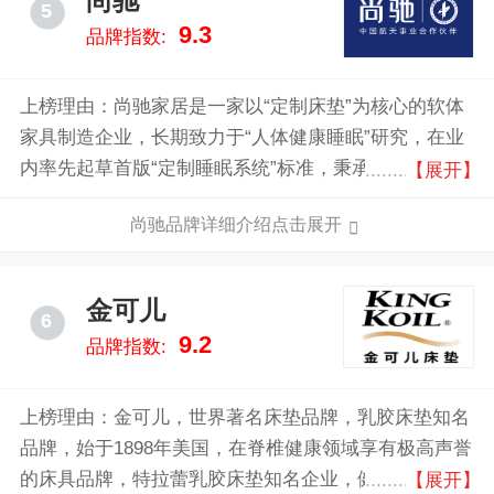
尚驰
5
9.3
品牌指数:
上榜理由：尚驰家居是一家以“定制床垫”为核心的软体
家具制造企业，长期致力于“人体健康睡眠”研究，在业
内率先起草首版“定制睡眠系统”标准，秉承“打造航天级
【展开】
深睡”理念创新前行，是中国航天事业合作伙伴，公司
尚驰品牌详细介绍点击展开
旗下拥有“天宫”、“神舟”、“嫦娥”等系列产品。 尚驰家
居现目前卖店已有1000多家，有两大生产基地，面积超
十万平米，与中科院、中国睡眠研究会在多重领域有深
金可儿
6
度合作，现拥有100多项国家技术专利，多次荣获（国
9.2
品牌指数:
际）名家具博览会金奖。
上榜理由：金可儿，世界著名床垫品牌，乳胶床垫知名
品牌，始于1898年美国，在脊椎健康领域享有极高声誉
的床具品牌，特拉蕾乳胶床垫知名企业，健康、舒适、
【展开】