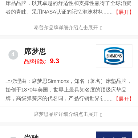
床品品牌，以其卓越的舒适性和支撑性赢得了全球消费
者的青睐。采用NASA认证的记忆泡沫材料，泰普尔床
【展开】
垫能够完美贴合人体曲线，提供无与伦比的睡眠体验。
泰普尔品牌详细介绍点击展开
其独特的压力释放技术，有效减少翻身次数，确保深度
睡眠。
席梦思
4
9.3
品牌指数:
上榜理由：席梦思Simmons，知名（著名）床垫品牌，
始创于1870年美国，世界上最具知名度的顶级床垫品
牌，高级弹簧床的代名词，产品行销世界各地，曾被众
【展开】
多国家皇室成员及名人所使用和喜爱。
席梦思品牌详细介绍点击展开