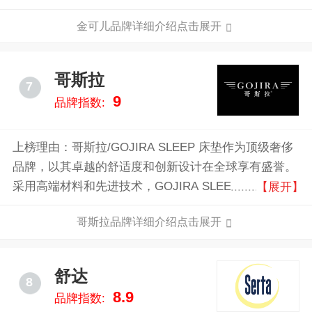
高品质床具代表品牌，全球著名的床具制造商。
金可儿品牌详细介绍点击展开
哥斯拉
7
9
品牌指数:
上榜理由：哥斯拉/GOJIRA SLEEP 床垫作为顶级奢侈
品牌，以其卓越的舒适度和创新设计在全球享有盛誉。
采用高端材料和先进技术，GOJIRA SLEEP 床垫不仅
【展开】
提供极致的睡眠体验，还注重人体工学设计，确保每一
哥斯拉品牌详细介绍点击展开
夜的深度睡眠。其独特的多层结构和透气性面料，有效
调节温度和湿度，适应各种睡眠姿势，减少翻身次数。
舒达
8
8.9
品牌指数: