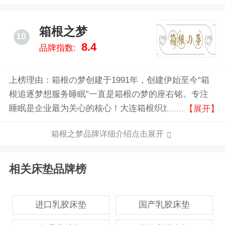
誉，使斯林百兰成为广泛公认的商标、品牌和标识。
箱根之梦
10
8.4
品牌指数:
上榜理由：箱根の梦创建于1991年，创建伊始至今“箱
根追逐梦想服务睡眠”一直是箱根の梦的座右铭。专注
睡眠是企业最为关心的核心！大连箱根织造床品有限公
【展开】
司经销批发的弹簧床垫、椰棕床垫、乳胶床垫、医用床
箱根之梦品牌详细介绍点击展开
垫、学校床垫、床品四件套畅销消费者市场，在消费者
当中享有较高的地位，公司与多家零售商和代理商建立
了长期稳定的合作关系。大连箱根织造床品有限公司经
相关床垫品牌榜
销的弹簧床垫、椰棕床垫、乳胶床垫、医用床垫、学校
床垫、床品四件套品种齐全、价格合理。大连箱根织造
进口乳胶床垫
国产乳胶床垫
床品有限公司实力雄厚，重信用、守合同、保证产品质
量，以多品种经营特色和薄利多销的原则，赢得了广大