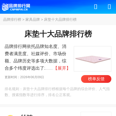
品牌排行榜
>
家具品牌
>
床垫十大品牌排行榜
床垫十大品牌排行榜
品牌排行网依托品牌知名度、消
费者满意度、社媒评价、市场份
额、品牌历史等多项大数据，综
合多个纬度评选出了2026年床垫
【展开】
十大品牌排行榜，其中前十名
更新时间：2026年06月09日
榜单反馈
为：丝涟/SEALY、宜家/IKEA、泰
排名规则：床垫十大品牌排行榜根据每个品牌的综合评价、人气指
普尔/TEMPUR、席梦
数、搜索指数等进行排序，排名公正客观。
思/SIMMONS、尚驰/SANCI、金
可儿/KING KOIL、哥斯
拉/GOJIRA SLEEP、舒