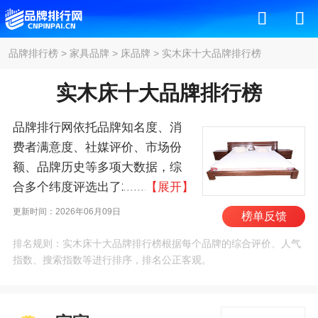
品牌排行榜
>
家具品牌
>
床品牌
>
实木床十大品牌排行榜
实木床十大品牌排行榜
品牌排行网依托品牌知名度、消
费者满意度、社媒评价、市场份
额、品牌历史等多项大数据，综
合多个纬度评选出了2026年实木
【展开】
床十大品牌排行榜，其中前十名
更新时间：2026年06月09日
榜单反馈
为：宜家/IKEA、际诺思/ZINUS、
排名规则：实木床十大品牌排行榜根据每个品牌的综合评价、人气
天坛家具/TIANTAN、欧派家居、
指数、搜索指数等进行排序，排名公正客观。
木洛阁、芝华仕/CHEERS、曲美
家居、顾家家居、NITORI、曲
美/QM 。我们致力于用最真实的