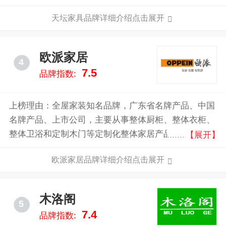
牌、专业影剧院座椅生产者“天坛玛金莎品牌、 欧洲精
天坛家具品牌详细介绍点击展开
品门窗制造商“爱乐屋” 品牌门行业领导者“金隅北木”品
牌。各品牌特色鲜明，优势互补,共同构筑天坛家具独
有的核心静力体系。
欧派家居
4
7.5
品牌指数:
上榜理由：全屋家装知名品牌，广东省名牌产品、中国
名牌产品、上市公司，主要从事整体厨柜、整体衣柜、
整体卫浴和定制木门等定制化整体家居产品的个性化设
【展开】
计、研发、生产、销售和安装服务。公司在整体厨柜领
欧派家居品牌详细介绍点击展开
域一直保持行业龙头地位，并在整体衣柜、定制木门领
域取得显著增长，在整体家居行业中具有较高的知名度
与影响力。
木洛阁
5
7.4
品牌指数: