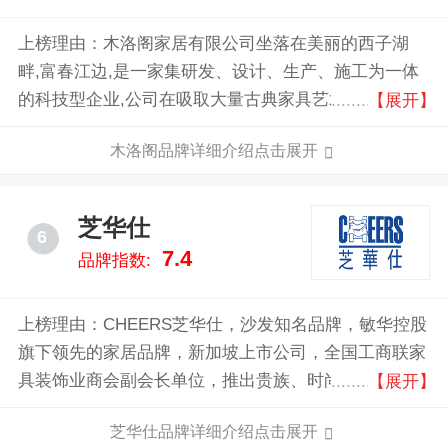
上榜理由：木洛阁家居有限公司坐落在美丽的西子湖
畔,富春江边,是一家集研发、设计、生产、施工为一体
的科技型企业,公司在吸取大量古典家具艺术精华的基
【展开】
础上,积数载专业经验,将西班牙古典家居的创意风格发
木洛阁品牌详细介绍点击展开
扬到了极至。 公司专业生产国内外古木休闲家具和庭
园设施,产品适用于室内外、酒店、宾馆别墅、家庭、
休闲场所及公共场所,并远销世界各地。 产品原材料取
芝华仕
6
之于森林的老木,由著名专业设计师设计,经国内杰出的
7.4
品牌指数:
人工巧匠纯手工精细制作而成。
上榜理由：CHEERS芝华仕，沙发知名品牌，敏华控股
旗下领先的家居品牌，新加坡上市公司，全国工商联家
具装饰业商会副会长单位，推出贵族、时尚、都市三大
【展开】
系列沙发，广泛被运用于高铁、机场、酒店、游艇、高
芝华仕品牌详细介绍点击展开
端会所、影院等多个领域。