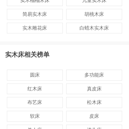
实木榻榻米床
儿童实木床
简易实木床
胡桃木床
实木雕花床
白蜡木实木床
实木床相关榜单
圆床
多功能床
红木床
真皮床
布艺床
松木床
软床
皮床