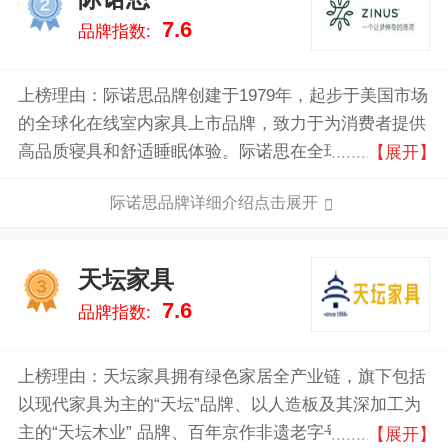
2
7.6
品牌指数:
上榜理由：际诺思品牌创建于1979年，起步于美国市场
的全球化在线室内家具上市品牌，致力于为消费者提供
高品质寝具和舒适睡眠体验。际诺思在全球范围内累计
【展开】
获得393个研发专利，擅长设计满足线上客户需求的产
际诺思品牌详细介绍点击展开
品，平均每年上市约200多款新产品，业务已相继扩展
到中国、澳大利亚、韩国、日本和欧洲等市场。
天坛家具
3
7.6
品牌指数:
上榜理由：天坛家具拥有绿色家居全产业链，旗下包括
以现代家具为主的“天坛”品牌、以人造板及其深加工为
主的“天坛木业” 品牌、百年京作非遗老字号“龙顺成”品
【展开】