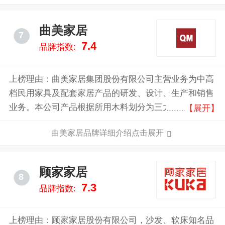
曲美家居
7
7.4
品牌指数:
上榜理由：曲美家居集团股份有限公司主营业务为中高
档民用家具及配套家居产品的研发、设计、生产和销售
业务。本公司产品根据所用木料划分为三大类实木类家
【展开】
具、人造板类家具和综合类家具。公司先后被中国质量
曲美家居品牌详细介绍点击展开
检验协会授予“全国家居行业质量领先品牌”、“全国产品
和服务质量诚信示范企业”、“全国家居行业质量领军企
业”称号，被中华人民共和国工业和信息化部评为“智能
顾家家居
8
制造试点示范”企业称号，被中国建筑装饰协会评选
7.3
品牌指数:
为“中国建筑装饰协会住宅装饰装修和部品产业分会会
长单位”。
上榜理由：顾家家居股份有限公司，沙发、软床知名品