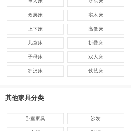
单人床
洗头床
双层床
实木床
上下床
高低床
儿童床
折叠床
子母床
双人床
罗汉床
铁艺床
其他家具分类
卧室家具
沙发