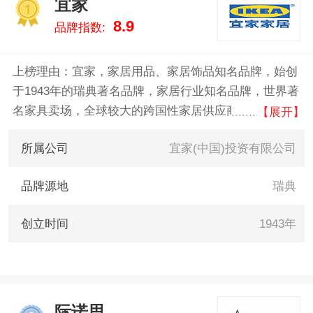
宜家
数据告诉您实木床什么牌子好，
1
8.9
品牌指数:
供您参考。
上榜理由：宜家，家居用品、家居饰品知名品牌，始创
于1943年的瑞典著名品牌，家居行业知名品牌，世界著
名家具卖场，全球较大的跨国性家居供应商之一。许多
【展开】
产品在功能和风格上可谓种类繁多，销售主要包括座
所属公司
宜家(中国)投资有限公司
椅/沙发系列、办公用品、卧室系列、厨房系列、宜家
已成为一个全球家居品牌，为世界各地的人们提供价格
品牌源地
瑞典
实惠、设计出色和使用舒适的产品。
创立时间
1943年
际诺思