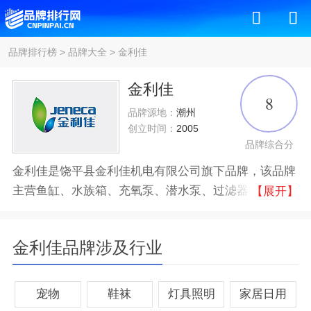
品牌排行榜
>
品牌大全
>
金利佳
金利佳
8
品牌源地：
潮州
创立时间：
2005
品牌综合分
金利佳是饶平县金利佳机电有限公司旗下品牌，该品牌
主营鱼缸、水族箱、充氧泵、潜水泵、过滤器等产品
【展开】
。金利佳品牌自创立至今，受到广大用户们的喜爱，会
继续努力带来更优质的产品。
金利佳品牌涉及行业
品牌认证
十大
优质
宠物
鞋袜
灯具照明
家居日用
所属公司
饶平县金利佳机电有限公司