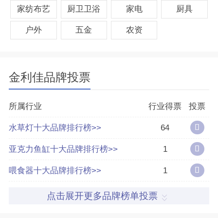
家纺布艺
厨卫卫浴
家电
厨具
分享量
6
户外
五金
农资
好评率
91%
金利佳品牌投票
参与榜单数
97个
得票数
544737
所属行业
行业得票
投票
水草灯十大品牌排行榜>>
64
亚克力鱼缸十大品牌排行榜>>
1
喂食器十大品牌排行榜>>
1
点击展开更多品牌榜单投票