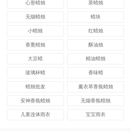
心形蜡烛
茶蜡烛
无烟蜡烛
蜡块
小蜡烛
红蜡烛
香熏蜡烛
酥油烛
大豆蜡
精油蜡烛
玻璃杯蜡
香味蜡
蜡烛批发
薰衣草香氛蜡烛
安神香氛蜡烛
无烟香氛蜡烛
儿童连体雨衣
宝宝雨衣