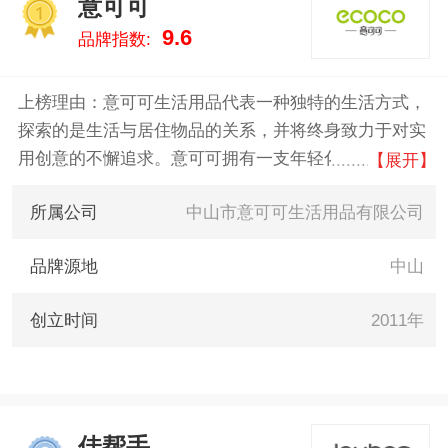
意可可
我们致力于用最真实的数据告诉
1
9.6
品牌指数:
您家居日用什么牌子好，供您参
考。
上榜理由：意可可生活用品代表一种独特的生活方式，
探索的是生活与居住物品的关系，并将终身致力于对实
用创意的不懈追求。意可可拥有一支年轻化、知识化、
【展开】
专业化、富有激情且充满创意的设计研发团队，旗下拥
所属公司
中山市意可可生活用品有限公司
有“意可可”和“ecoco”中英文商标品牌，至今已申请十多
项国家专利。引领当今消费者对生活质量、时尚个性的
品牌源地
中山
体验与互动，以及对创意日用品情感融合品质的完美追
求。
创立时间
2011年
佳帮手