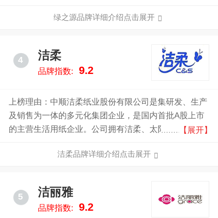
内市场上由其研创。
绿之源品牌详细介绍点击展开
洁柔
4
9.2
品牌指数:
上榜理由：中顺洁柔纸业股份有限公司是集研发、生产
及销售为一体的多元化集团企业，是国内首批A股上市
的主营生活用纸企业。公司拥有洁柔、太阳、朵蕾蜜三
【展开】
大主力品牌，产品涵盖卷纸、无芯卷纸、抽纸、纸手
洁柔品牌详细介绍点击展开
帕、湿巾、个人护理产品、婴儿纸尿裤、棉花柔巾等。
目前，在中国生活用纸行业的三个中国名牌产品
中，“洁柔”位列其一；在四个驰名商标中，“洁柔”、“太
洁丽雅
5
阳”占了其中两个。
9.2
品牌指数: