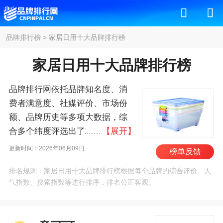
品牌排行榜
>
家居日用十大品牌排行榜
家居日用十大品牌排行榜
品牌排行网依托品牌知名度、消
费者满意度、社媒评价、市场份
额、品牌历史等多项大数据，综
合多个纬度评选出了2026年家居
【展开】
日用十大品牌排行榜，其中前十
更新时间：2026年06月09日
榜单反馈
名为：意可可/Ecoco、佳帮手、
排名规则：家居日用十大品牌排行榜根据每个品牌的综合评价、人
绿之源、洁柔、洁丽雅/GRACE、
气指数、搜索指数等进行排序，排名公正客观。
加加林/JAJALIN、茶
花/CHAHUA、老管家、全棉时
代/PurCotton、好太太/Hotata 。