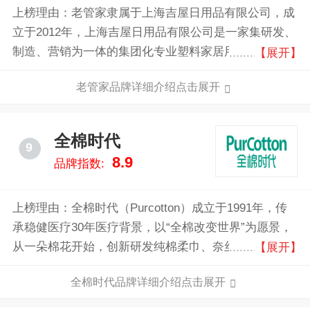
上榜理由：老管家隶属于上海吉屋日用品有限公司，成
立于2012年，上海吉屋日用品有限公司是一家集研发、
制造、营销为一体的集团化专业塑料家居用品企业。公
【展开】
司总部在上海市，公司成立多年来，一直坚持创新、健
老管家品牌详细介绍点击展开
康的指导方针，公司上下团结一心，努力打造国际一流
品牌。
全棉时代
9
8.9
品牌指数:
上榜理由：全棉时代（Purcotton）成立于1991年，传
承稳健医疗30年医疗背景，以“全棉改变世界”为愿景，
从一朵棉花开始，创新研发纯棉柔巾、奈丝公主卫生
【展开】
巾、奈丝宝宝棉尿裤三大核心单品与清洁护理（湿巾,
全棉时代品牌详细介绍点击展开
浴巾）、孕育护理（隔尿垫,纸尿裤）、女性护理（经
期裤,卫生棉条）、服装服饰（童装,婴儿服）、家居生