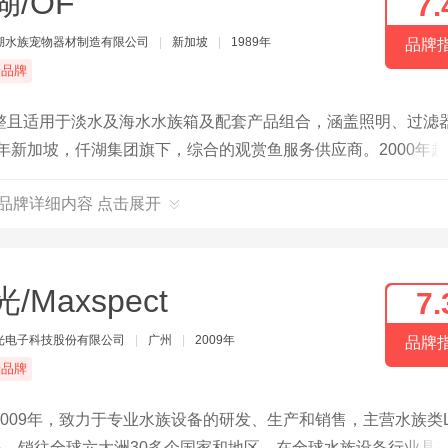
湖/OF
7.
湖水族宠物器材制造有限公司
|
新加坡
|
1989年
品牌
端品牌
整且适用于淡水及海水水族箱及配套产品组合，涵盖照明、过滤
年新加坡，仟湖集团旗下，综合的观赏鱼服务供应商。2000年
F品牌详细内容 点击展开
/Maxspect
7.
光电子科技股份有限公司
|
广州
|
2009年
品牌
端品牌
009年，致力于专业水族设备的研发、生产和销售，主营水族类L
品，销往全球六大洲30多个国家和地区。在全球水族设备行业具