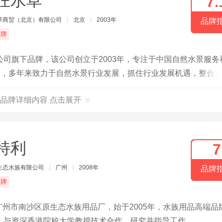
狂水草
7.
草商贸（北京）有限公司
|
北京
|
2003年
品牌
品牌
司旗下品牌，该公司创立于2003年，专注于中国自然水景服务
景，多年来致力于自然水景行业发展，抓住行业发展机遇，整合
训及水草养护技术和造景等服务，被业界冠以“最有含金量”的
品牌详细内容 点击展开
特利
7
生态水族有限公司
|
广州
|
2008年
品牌
品牌
隶属于广州市南沙区原生态水族用品厂，始于2005年，水族用品高端品
。与资深香港院校大学教授技术合作，研究并指导工作。