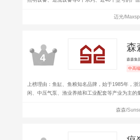
的行业地位与市场竞争力，与丹麦国家水族馆、美
迈光/Max
森森
4
森森集
中高
上榜理由：鱼缸、鱼粮知名品牌，始于1985年，
闲、中压气泵、渔业养殖和工业配套等产业为主的
森森/Sun