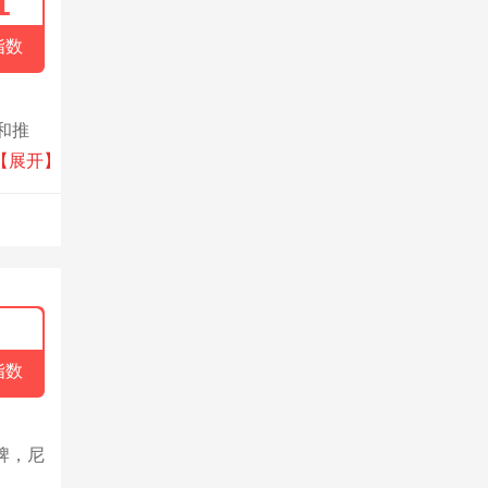
1
指数
和推
业内资
【展开】
品牌。
指数
牌，尼