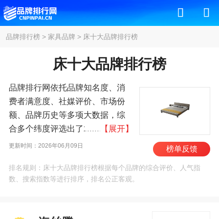
品牌排行榜
>
家具品牌
>
床十大品牌排行榜
床十大品牌排行榜
品牌排行网依托品牌知名度、消
费者满意度、社媒评价、市场份
额、品牌历史等多项大数据，综
合多个纬度评选出了2026年床十
【展开】
大品牌排行榜，其中前十名为：
更新时间：2026年06月09日
榜单反馈
海丝腾/Hästens、泰普
排名规则：床十大品牌排行榜根据每个品牌的综合评价、人气指
尔/TEMPUR、VISpring、丝
数、搜索指数等进行排序，排名公正客观。
涟/SEALY、Sleep Number、联
邦/LANDBOND、哥斯拉/GOJIRA
SLEEP、芝华仕/CHEERS、舒福