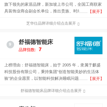
旗下领先的家居品牌，新加坡上市公司，全国工商联家
具装饰业商会副会长单位，推出贵族、时尚、都市三大
【展开】
系列沙发，广泛被运用于高铁、机场、酒店、游艇、高
芝华仕品牌详细介绍点击展开
端会所、影院等多个领域。
舒福德智能床
9
7
品牌指数:
上榜理由：舒福德智能床，始于 2005 年，隶属于麒盛
科技股份有限公司，秉持集团“创造智能美妙的生活体
验”的企业愿景，以智能科技解决睡眠问题的“新睡眠”为
【展开】
己任，用智能床品类服务全年龄段睡眠人群，解 决睡
舒福德智能床品牌详细介绍点击展开
不着、睡不好、睡不健康的睡眠问题。通过一键入眠、
智能放松、智能减压、智能运动恢复、智能腰部呵护等
数字化产品功能提供睡眠解决方案，再通过智能床睡眠