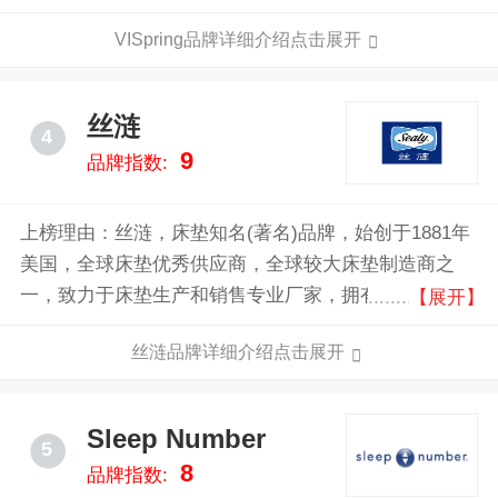
Vispring的产品在高端市场中广受欢迎，多用于豪华酒
VISpring品牌详细介绍点击展开
店和私人住宅。
丝涟
4
9
品牌指数:
上榜理由：丝涟，床垫知名(著名)品牌，始创于1881年
美国，全球床垫优秀供应商，全球较大床垫制造商之
一，致力于床垫生产和销售专业厂家，拥有世界最具规
【展开】
模和最先进的研发中心和产品测试实验室。丝涟贸易
丝涟品牌详细介绍点击展开
（上海）有限公司于2008年正式成立。
Sleep Number
5
8
品牌指数: