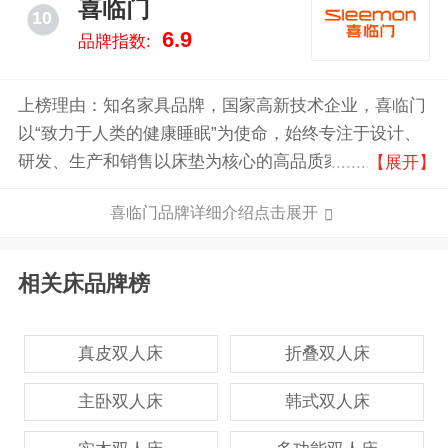
喜临门
10
数据报告，将睡眠过程数据化，显性化、可视化，帮助
6.9
品牌指数:
用户管理和优化睡眠健康。
上榜理由：知名家具品牌，国家高新技术企业，喜临门
以“致力于人类的健康睡眠”为使命，始终专注于设计、
研发、生产和销售以床垫为核心的高品质家具。凭借创
【展开】
新科技，喜临门聚焦于提升人类的深度睡眠，持续推动
喜临门品牌详细介绍点击展开
全行业发展。
相关床品牌榜
真皮双人床
折叠双人床
主卧双人床
韩式双人床