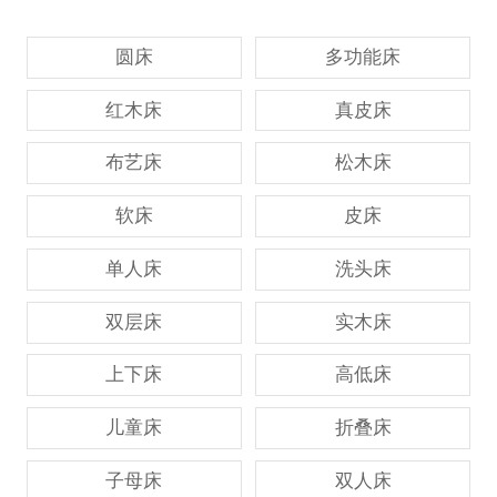
圆床
多功能床
红木床
真皮床
布艺床
松木床
软床
皮床
单人床
洗头床
双层床
实木床
上下床
高低床
儿童床
折叠床
子母床
双人床