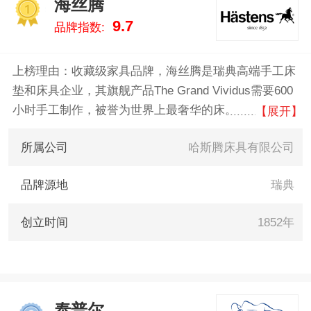
海丝腾
德智能床、喜临门/SLEEMON 。
1
9.7
品牌指数:
我们致力于用最真实的数据告诉
您床什么牌子好，供您参考。
上榜理由：收藏级家具品牌，海丝腾是瑞典高端手工床
垫和床具企业，其旗舰产品The Grand Vividus需要600
小时手工制作，被誉为世界上最奢华的床。海丝腾始终
【展开】
以追求优质睡眠为品牌的价值观，并且以谦虚的态度看
所属公司
哈斯腾床具有限公司
待自身获得的工艺成就，其历经六代传承，保留精湛工
艺，成就今日辉煌。
品牌源地
瑞典
创立时间
1852年
泰普尔