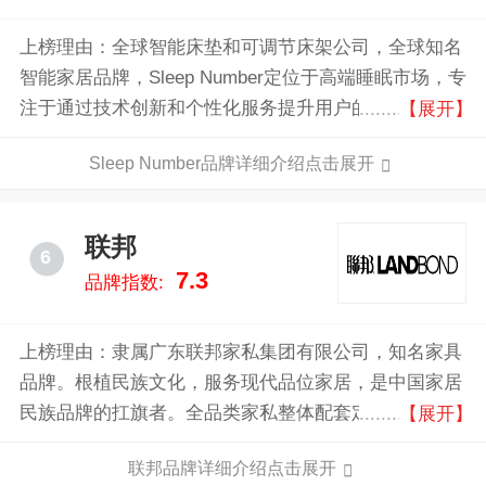
上榜理由：全球智能床垫和可调节床架公司，全球知名
智能家居品牌，Sleep Number定位于高端睡眠市场，专
注于通过技术创新和个性化服务提升用户的睡眠质量。
【展开】
与传统床垫品牌相比，Sleep Number的最大优势在于其
Sleep Number品牌详细介绍点击展开
可调节性和智能化功能，使其能够满足不同用户的独特
需求。
联邦
6
7.3
品牌指数:
上榜理由：隶属广东联邦家私集团有限公司，知名家具
品牌。根植民族文化，服务现代品位家居，是中国家居
民族品牌的扛旗者。全品类家私整体配套定制品牌，主
【展开】
推实木家具、整体家私、客厅家具、板式家居等全品类
联邦品牌详细介绍点击展开
家居。