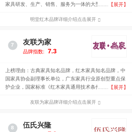
家具研发、生产、销售、服务为一体的大型家居制造企
【展开】
业，品牌严选上等国标红木，以地道东阳木雕技艺，继
明堂红木品牌详细介绍点击展开
承中式家具神韵，海纳东方美学，打造足以传家的有灵
之物。
友联为家
7
7.3
品牌指数:
上榜理由：古典家具知名品牌，红木家具知名品牌，中
国家具协会副理事长单位，广东家具行业原创型重点保
护企业，国家标准《红木家具通用技术条件》主要起草
【展开】
单位之一，中国较大的红木家具专业生产企业之一。
友联为家品牌详细介绍点击展开
伍氏兴隆
8