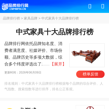
品牌排行榜
>
家具品牌
>
中式家具十大品牌排行榜
中式家具十大品牌排行榜
品牌排行网依托品牌知名度、消
费者满意度、社媒评价、市场份
额、品牌历史等多项大数据，综
合多个纬度评选出了2026年中式
【展开】
家具十大品牌排行榜，其中前十
更新时间：2026年06月09日
榜单反馈
名为：龙顺成、华丰家具、名鼎
排名规则：中式家具十大品牌排行榜根据每个品牌的综合评价、人
檀、大清翰林、永华家具、明堂
气指数、搜索指数等进行排序，排名公正客观。
红木、友联为家、伍氏兴隆、青
岛一木、南洋胡氏/HOO’S 。我们
致力于用最真实的数据告诉您中