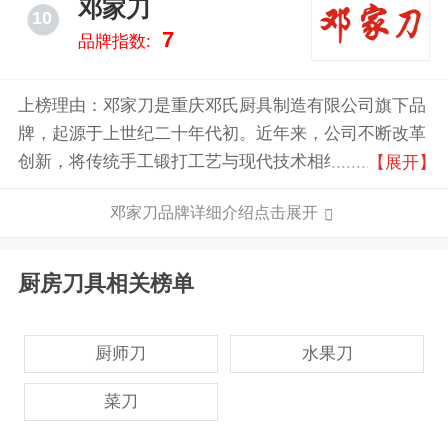
邓家刀
10
7
品牌指数:
上榜理由：邓家刀是重庆邓氏厨具制造有限公司旗下品
牌，起源于上世纪二十年代初。近年来，公司不断改革
创新，将传统手工锻打工艺与现代技术相结合，引进了
【展开】
先进的平面磨削设备和技术，采用菜刀专用电脑汽动化
邓家刀品牌详细介绍点击展开
控温热处理淬火及先进回火技术，研发出一系列国家发
明、实用新型专利刀：锻打夹层刀、锻打合金刀、国内
优质厨师刀及优质礼品家用刀。
厨房刀具相关榜单
厨师刀
水果刀
菜刀