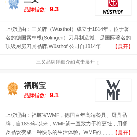
2
9.3
品牌指数:
上榜理由：三叉牌（Wüsthof）成立于1814年，位于著
名的德国索林根(Solingen）刀具制造城。是国际著名的
顶级厨房刀具品牌,Wüsthof 公司自1814年成立迄今一
【展开】
直由德国制造业巨头威斯托夫家族拥有.Wüsthof与别的
三叉品牌详细介绍点击展开
品牌的不同之处是Wüsthof厨刀始终坚持定位中高端，
全部产品只在德国生产
福腾宝
3
9.1
品牌指数:
上榜理由：福腾宝WMF，德国百年高端餐具、厨具品
牌，自1853年以来，WMF就一直致力于将烹饪，用餐
及品饮变成一种快乐的生活体验。WMF的产品涵盖家
【展开】