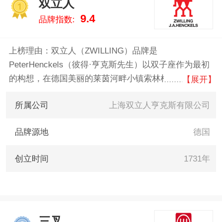
双立人
据告诉您厨房刀具什么牌子好，
1
9.4
品牌指数:
供您参考。
上榜理由：双立人（ZWILLING）品牌是
PeterHenckels（彼得·亨克斯先生）以双子座作为最初
的构想，在德国美丽的莱茵河畔小镇索林根创立的品
【展开】
牌。同时也揭开了这一人类现存最古老商标之一不老传
所属公司
上海双立人亨克斯有限公司
说的序幕。他的后代约翰·阿布雷汉姆·亨克斯将公司名
称改成ZwillingJ.A.Henckels。双立人拥有超过2000种
品牌源地
德国
的不锈钢刀剪餐具、锅具、厨房炊具和个人护理用品，
开创了摩登厨房理念，让烹饪成为一种享受，带给人们
创立时间
1731年
看得见的完美品质和生活情趣。
三叉