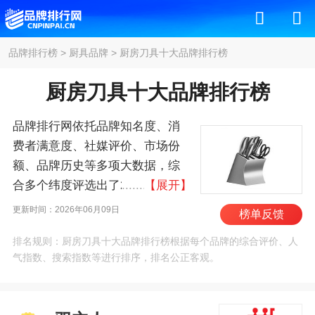
品牌排行榜
>
厨具品牌
>
厨房刀具十大品牌排行榜
厨房刀具十大品牌排行榜
品牌排行网依托品牌知名度、消
费者满意度、社媒评价、市场份
额、品牌历史等多项大数据，综
合多个纬度评选出了2026年厨房
【展开】
刀具十大品牌排行榜，其中前十
更新时间：2026年06月09日
榜单反馈
名为：双立人/Zwilling、三
排名规则：厨房刀具十大品牌排行榜根据每个品牌的综合评价、人
叉/Wusthof、福腾宝/WMF、京
气指数、搜索指数等进行排序，排名公正客观。
瓷/KYOCERA、YAXELL、张小
泉、泉字牌、贝印、王麻子、邓
家刀 。我们致力于用最真实的数