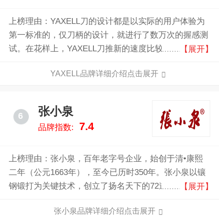
上榜理由：YAXELL刀的设计都是以实际的用户体验为
第一标准的，仅刀柄的设计，就进行了数万次的握感测
试。在花样上，YAXELL刀推新的速度比较慢。基本是
【展开】
依靠以不变应万变的理念，依靠产品本身的优良品质来
YAXELL品牌详细介绍点击展开
获得消费者认同。 对家庭用户或者厨师用户而言，
YAXELL刀具都是极具性价比的选择。
张小泉
6
7.4
品牌指数:
上榜理由：张小泉，百年老字号企业，始创于清•康熙
二年（公元1663年），至今已历时350年。张小泉以镶
钢锻打为关键技术，创立了扬名天下的72道制剪工艺。
【展开】
张小泉人秉承“良钢精作”的祖训，终使张小泉刀剪产品
张小泉品牌详细介绍点击展开
成为中国传统工业的一朵奇葩。