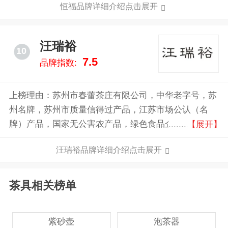
恒福品牌详细介绍点击展开
的综合型企业。
汪瑞裕
10
7.5
品牌指数:
上榜理由：苏州市春蕾茶庄有限公司，中华老字号，苏
州名牌，苏州市质量信得过产品，江苏市场公认（名
牌）产品，国家无公害农产品，绿色食品企业，名牌产
【展开】
品企业，质量管理企业。
汪瑞裕品牌详细介绍点击展开
茶具相关榜单
紫砂壶
泡茶器