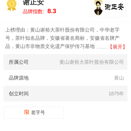
谢正安
1
8.3
品牌指数:
上榜理由：黄山谢裕大茶叶股份有限公司，中华老字
号，茶叶知名品牌，安徽省著名商标，安徽省名牌产
品，黄山市非物质文化遗产保护传习基地，上海市茶叶
【展开】
行业协会会员单位，集生产、加工、销售、科研于一体
所属公司
黄山谢裕大茶叶股份有限公司
的高新技术企业。
品牌源地
黄山
创立时间
1875年
老字号