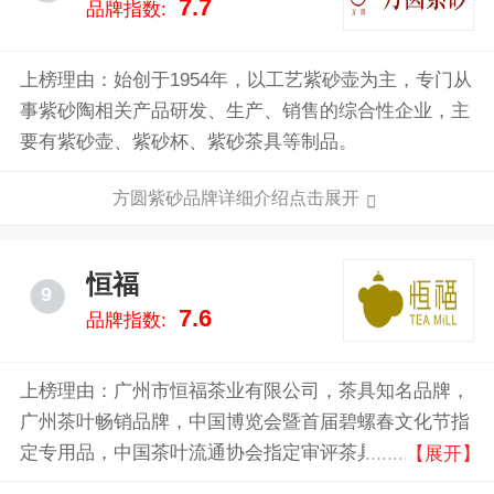
7.7
品牌指数:
上榜理由：始创于1954年，以工艺紫砂壶为主，专门从
事紫砂陶相关产品研发、生产、销售的综合性企业，主
要有紫砂壶、紫砂杯、紫砂茶具等制品。
方圆紫砂品牌详细介绍点击展开
恒福
9
7.6
品牌指数:
上榜理由：广州市恒福茶业有限公司，茶具知名品牌，
广州茶叶畅销品牌，中国博览会暨首届碧螺春文化节指
定专用品，中国茶叶流通协会指定审评茶具，集茶具、
【展开】
茶叶、茶食品以及相关茶产品研发、生产与销售为一体