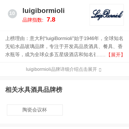
luigibormioli
10
7.8
品牌指数:
上榜理由：意大利“luigiBormioli”始于1946年，全球知名
无铅水晶玻璃品牌，专注于开发高品质酒具、餐具、香
水瓶等，成为全球众多五星级酒店和知名香水品牌合作
【展开】
伙伴。产品优美、富有光泽、坚韧不易碎、可机洗，追
luigibormioli品牌详细介绍点击展开
求艺术感和高品质，犹如玻璃制品中的法拉利。
相关水具酒具品牌榜
陶瓷会议杯