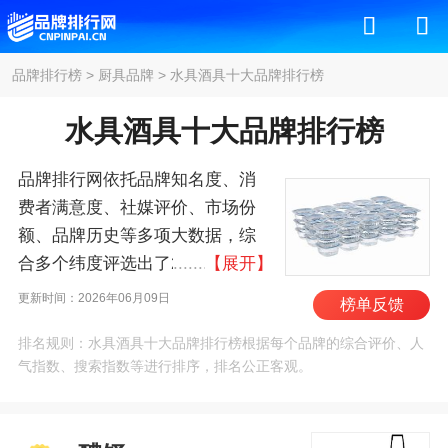
品牌排行榜
>
厨具品牌
>
水具酒具十大品牌排行榜
水具酒具十大品牌排行榜
品牌排行网依托品牌知名度、消
费者满意度、社媒评价、市场份
额、品牌历史等多项大数据，综
合多个纬度评选出了2026年水具
【展开】
酒具十大品牌排行榜，其中前十
更新时间：2026年06月09日
榜单反馈
名为：醴铎/Riedel、巴卡
排名规则：水具酒具十大品牌排行榜根据每个品牌的综合评价、人
拉/Baccarat、象印/Zojirushi、膳
气指数、搜索指数等进行排序，排名公正客观。
魔师/THERMOS、诗杯客
乐/Spiegelau、虎牌/TIGER、利
比/Libbey、扎尔图/zalto、乐美