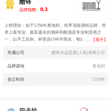
醴铎
雅/LUMINARC、luigibormioli 。我
1
9.3
品牌指数:
们致力于用最真实的数据告诉您
水具酒具什么牌子好，供您参
考。
上榜理由：始于1756年奥地利，世界顶级酒杯品牌，世
界上最专业、最富盛名的酒杯和醒酒器专业制造商之
一，以手工吹制、杯形设计科学闻名，每款酒杯专为特
【展开】
定葡萄酒优化，提升品酒体验，在业界享有“酒杯里的
所属公司
醴铎水晶贸易(上海)有限公司
劳斯莱斯”的美誉。
品牌源地
奥地利
创立时间
1756年
巴卡拉