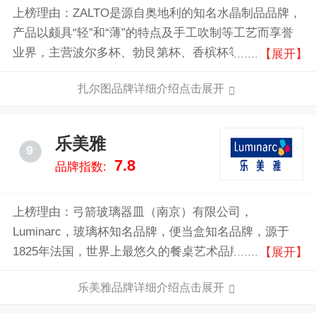
上榜理由：ZALTO是源自奥地利的知名水晶制品品牌，
产品以颇具“轻”和“薄”的特点及手工吹制等工艺而享誉
业界，主营波尔多杯、勃艮第杯、香槟杯等系列产品，
【展开】
深受广大专业人士和消费者的青睐，ZALTO起源于奥地
扎尔图品牌详细介绍点击展开
利北部新纳格尔贝勒（Neunagelberg）小镇的玻璃工艺
世家，十四世纪初从意大利威尼斯迁居至当地后，将威
尼斯精湛的人工吹玻璃技术在此发扬光大。如今，
乐美雅
9
ZALTO在全世界各地的美食家之间享誉盛名，亦是全球
7.8
品牌指数:
葡萄杯的头部品牌之一。
上榜理由：弓箭玻璃器皿（南京）有限公司，
Luminarc，玻璃杯知名品牌，便当盒知名品牌，源于
1825年法国，世界上最悠久的餐桌艺术品牌之一，全球
【展开】
玻璃/水晶制品领域的顶尖公司。
乐美雅品牌详细介绍点击展开