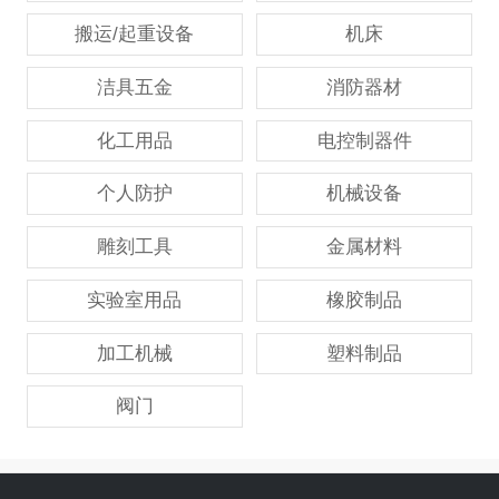
搬运/起重设备
机床
洁具五金
消防器材
化工用品
电控制器件
个人防护
机械设备
雕刻工具
金属材料
实验室用品
橡胶制品
加工机械
塑料制品
阀门