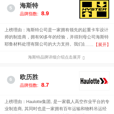
海斯特
5
8.9
品牌指数:
上榜理由：海斯特公司是一家拥有领先的起重卡车设计
师的制造商，拥有90多年的经验，并得到母公司海斯特
耶鲁材料处理有限公司的大力支持。我们的成功是专注
【展开】
于我们客户的需求，交付能够高效搬运产品并提升我们
海斯特品牌详细介绍点击展开
合作伙伴潜力的坚固起重卡车的结果。赫斯特起重卡车
的起重能力从2000磅到11.5万磅不等，它结合了屡获殊
荣的设计、工业强度部件和高科技制造，提供了多功
欧历胜
6
能、可靠的解决方案。
8.7
品牌指数:
上榜理由：Haulotte集团, 是一家载人高空作业平台的专
业制造商, 其同时也是一家拥有百年运输和物料吊运经