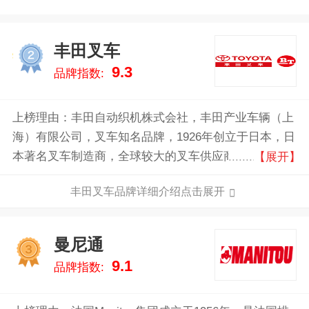
丰田叉车
2
9.3
品牌指数:
上榜理由：丰田自动织机株式会社，丰田产业车辆（上
海）有限公司，叉车知名品牌，1926年创立于日本，日
本著名叉车制造商，全球较大的叉车供应商之一，日本
【展开】
销售量最高叉车品牌之一，喷气式织机和压缩机市场占
丰田叉车品牌详细介绍点击展开
有率居世界前列。
曼尼通
3
9.1
品牌指数: