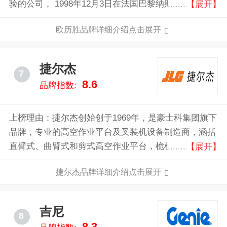
验的公司， 1998年12月3日在法国巴黎纳斯达克证券市
【展开】
场上市成为一家正式的上市公司。
欧历胜品牌详细介绍点击展开
捷尔杰
7
8.6
品牌指数:
上榜理由：捷尔杰创始创于1969年，是豪士科集团旗下
品牌，专业的高空作业平台及叉装机设备制造商，涵括
直臂式、曲臂式和剪式高空作业平台，桅柱式升降平台
【展开】
与移动式货物分拣升降平台，以及伸缩臂式叉装车。
捷尔杰品牌详细介绍点击展开
吉尼
8